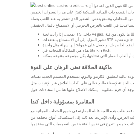
BARS & 
 اللاعبين الذين اعتادوا أن
HAIR CA
اب الفيديو ذات المنافذ الشبكية كثيرًا على مدار السنوات الخمس
CLEANSI
REMOVE
ا من المخاطر، وتتمتع بنفس الشعور الذي تشعر به عند اللعب بعملة
ANTISEP
HAIR PR
NORMAL
MOUTH 
COMBINA
CONDIT
هذه هي المكافأة المجانية في Stinkin Rich.
TOOTH B
COMBINA
TOOTH 
SKIN
MASK
ماكينة الحلاقة تعني الرهان على القوة
ANTI-AG
ة عالية لتطبيق الكازينو. واليوم، يستخدم المصمم الجديد تقنيات
ثة لإضفاء طابع خيالي على ألعاب الفلاش عبر الإنترنت مثل Rainbow Wealth وSquid Games – One Fortunate Go out. نظرًا لكونها مبتدئة نسبيًا في عالم الألعاب، فقد جعلت Red Tiger حضورها
VERY DR
SKIN
المقامرة بمسؤولية داخل كندا
 فقد ظلت هذه اللعبة قابلة للمقارنة في جميع الفتحات المجانية مع
SKIN REP
 العرض. وأدى الإنترنت بعد ذلك إلى استكشاف أنواع مختلفة من
ACNE-PR