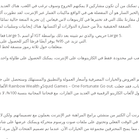
SOAPS
ي تمكنك من أن تكون مشاركين لا يمكنهم الخروج وسوف ترغب في اللعب. هناك العديد من
RE
بر السار هو أن المفضلة هي في الواقع ماكينات القمار عبر الإنترنت. لقد تطورت ألع
NG & MAKE-UP
R
 مقارنةً بتلك التي قد تختبرها في كازينوهات لاس فيغاس. إن تجربة المتعة خالية تمامً
TICS
الصفقة الحقيقية بدلاً من خسارة الدولارات أو اكتسابها. هناك إيجابيات وسلبيات لمساعدتك في اللعب بالعرض التجريبي أو الاستمتاع بالمال الحقيقي.
OTECTION
 TO
بمعنى، إذا رأيت لعبة ITG داخل Vegas، فغالبًا ما تكون من فئة Large 5، أو اسم IGT حريص، والذي تم تثبيته بعد ذلك بواسطة Large 5.
WASH
TION SKIN
تشير المزايا إلى أن الاستمتاع بمعتقدات RTP التي تزيد عن 95% يوفر أيضًا فرصًا أكبر للحصول على جائزة نقدية.
IONNER
متعلقات حول ثلاثة رموز منسقة لخط الدفع الخاص بك، واحصل على عمولة؛ إنها سهلة مثل واحدة.
RUSH &
TION TO OILY
PASTE
EING
قديم العروض والخيارات المصرفية وأسعار العمولة والتطبيق والمستهلك وستحصل على جود
الألعاب الحدي
Y OR ATOPIC
نترنت أن الكثير من منشئي برامج المراهنة عبر الإنترنت يعملون مع تصميماتهم. ولكن لا،
AIR
ئزة في الوقت الفعلي وتحتوي على ملفات صوت ورسوم متحركة ويمكنك عرضها على شاشة
ONE SKIN