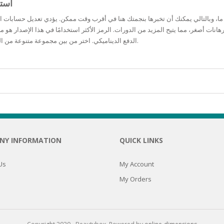
استم
N
ما، وبالتالي يمكنك أن تخبرها بنجمتك هنا في أقرب وقت ممكن. يؤدي تعديل حسابات الر
الدفع الديناميكي. اختر من بين مجموعة متنوعة من العناصر لإملاء أحدث المضاعفات المستخدمة لمساعدتك على الفوز.
E SKIN
 THE
ESS
ION
NY INFORMATION
QUICK LINKS
-PRONE SKIN
Us
My Account
My Orders
PERFECTION
ING