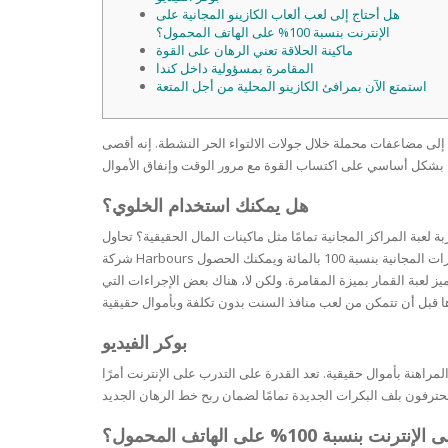
SERUM
NAIL CA
CURLY & 
هل أحتاج إلى لعب ألعاب الكازينو المجانية على
الإنترنت بنسبة 100% على الهاتف المحمول؟
ماكينة الحلاقة تعني الرهان على القوة
STICK
ANTICEL
BLOND &
المقامرة بمسؤولية داخل كندا
TIGHTEN
BROWN 
استمتع الآن بمرافئ الكازينو المحلية من أجل المتعة
SLIMMIN
GEL
COLORED
HEAVY L
HAIR
CIRCULA
FOAM
FINE HAI
هل يمكنك استخدام الخلوي؟
WOMEN
BRUSH
ANTIPER
ة لعبة المراكز المجانية تمامًا مثل ماكينات المال الحقيقية؟ تحاول
DEODOR
ANTI-HA
شركة Harbours المجانية بنسبة 100% تجربة ماكينات القمار الرقمية للعب مجانًا، بدلاً من المراهنة بأموال حقيقية واحدة. تقدم المواقع الأفضل عددًا كبيرًا من حزم الدورات المجانية بنسبة 100 بالمائة ويمكنك الحصول
STRENG
DAY CAR
مها للعب بمنافذ السنت عبر الإنترنت. من بين العديد من الأموال الحقيقية وألعاب الفيديو المجانية بنسبة 100 بالمائة، تتميز لعبة القمار بميزة المقامرة. ولكن لا، هناك بعض الإجراءات التي
HAND CA
ANTI-DA
NIGHT C
بوكر الفيديو
WOUND 
اهنة بأموال حقيقية. تعد القدرة على التدرب على الإنترنت أمرًا
IRRITAT
LIPS
SHOWER 
HAIRLOS
100% على الهاتف المحمول؟
EYE CAR