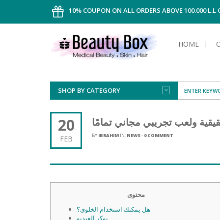
10% COUPON ON ALL ORDERS ABOVE 100.000 L.L
HOME
SHOP BY CATEGORY
FACE
ALL TYPE
INTIMAT
ALL TYPE
SUN PRO
FOUNDA
MEN
20
يقية ولعب تجريبي مجاني تمامًا
AFTER S
ANTIPER
DEODOR
BODY
BY
IBRAHIM
IN:
NEWS
-
0 COMMENT
FEB
CREAM
FOOT CA
NORMAL 
CLEANSI
HAIR
TANNIN
REMOVE
SHAVING
SHAVING
SUN
FLUID
TANNIN
OILY HAI
TANNIN
MAKE-UP
HAIRLOS
محتوى
POWDER
CELLULI
DRY & D
MEN
هل يمكنك استخدام الخلوي؟
بوكر الفيديو