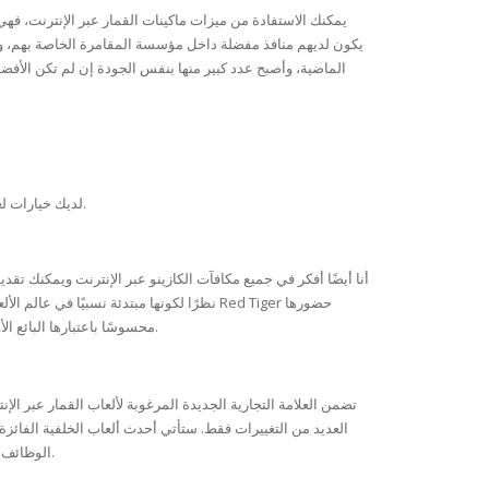
يمكنك الاستفادة من ميزات ماكينات القمار عبر الإنترنت، فه
يكون لديهم منافذ مفضلة داخل مؤسسة المقامرة الخاصة بهم، والخ
الماضية، وأصبح عدد كبير منها بنفس الجودة إن لم تكن الأفضل
لديك خيارات لعب غير محدودة. فقط في الكازينوهات على الإنترنت، يمكنك الحصول على طاولة واحدة أو ألعاب القمار التي تحتاجها، بكل مجموعة متنوعة ممكنة.
أنا أيضًا أفكر في جميع مكافآت الكازينو عبر الإنترنت ويمكنك ت
محسوسًا باعتبارها البائع الأول لألعاب الكازينو الرقمية في العديد من القارات. مع فتحاتنا المجانية بنسبة 100%، لا توجد أي حزم مطلوبة – يمكنك الاطلاع عليها هنا من المحادثات حول.
تضمن العلامة التجارية الجديدة المرغوبة لألعاب القمار عبر الإ
العديد من التغييرات فقط. ستأتي أحدث ألعاب الخلفية الفا
الوظائف، مما يمنح المحترفين مجموعة من الخيارات الآن. عندما تم تصميم الفتحات لأول مرة، كانت جميعها تندرج في نفس الفئة بنفس التصميمات التي ستقدمها.