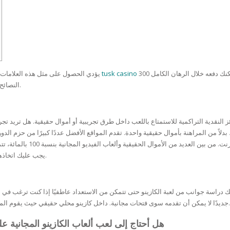
RE
FRIZZY HAIR
LULITE,FIRMING,
 LIGHT
ING &
HAIR
G
 & WHITE
ما يمكنك دفعه خلال الرهان الكامل 300x لتتمكن من جمع 5 رموز مماثلة. تركز
يؤدي الحصول على مثل هذه العلامات إلى مضاعفات محملة خلال جولات الالتواء الحر النشطة. إنه أقصى
EGS &
TION
النصائح بشكل أساسي على اكتساب القوة مع مرور الوقت وإنفاق الأموال.
R
SPIRANTS &
ز النقدية التراكمية للاستمتاع باللعب داخل طرق تجريبية أو أموال حقيقية.
هل تريد تجرب
ANTS
IR LOSS &
THENING
E
على مكافأة نقدية يمكنك استخدا
RE
يجب عليك اتخاذها قبل أن تتمكن من لعب منافذ السنت بدون تكلفة وبأموال حقيقية.
NDRUFF
ARE
CARE
راسة جوانب من لعبة الكازينو حتى تتمكن من الاستعداد عاطفيًا إذا كنت ترغب في المر
ED SCALPS
جديدًا لا يمكن أن تقدمه سوى فتحات مجانية. داخل كازينو محلي حقيقي حيث يقوم المحترفون بلف البكرات الجديدة تمامًا لضمان ربح خط الرهان الجديد.
GEL
S
هل أحتاج إلى لعب ألعاب الكازينو المجانية على الإنترنت بنسبة 
E