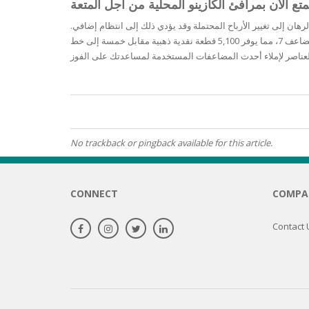
تع الآن بمرافئ الكازينو المحلية من أجل المتعة
OILY SKI
هان إلى تغيير الأرباح المحتملة وقد يؤدي ذلك إلى انتظام إضافي.
لزيادة مدة الفصل، تخيل إدارة أموالهم دون عناء نظرًا لوجود رهانات أصغر، مما يتيح المزيد من الدورات. الرمز الأكثر استخدامًا في هذا الإصدار هو مضاعف 7، مما يوفر 5,100 قطعة نقدية ذهبية مقابل خمسة إلى خط
DRY SKIN
SENSITIV
SMOOTH
No trackback or pingback available for this article.
ROUGHN
HYDRAT
CONNECT
COMPA
ROSACEA
Contact 
SKIN IM
EXOLIAT