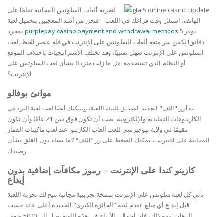
لتجربة ألعاب السلوتس المجانية تمامًا على
الهاتف، استغل وقت فراغك في اللعب – فنحن من أشد المعجبين بتحميل لعبة
توفر 5
purplepay casino payment and withdrawal methods
بمجرد
دقائق! يكمن سر متعة ألعاب السلوتس على الإنترنت في قلة عنصر الحظ. لعب
السلوتس على الإنترنت سهل نسبيًا، وقد تختلف الاستراتيجيات باختلاف الموقع
أو النظام الذي تستخدمه. هل ما زلت مترددًا بشأن لعب السلوتس على
الإنترنت؟
موانئ بوفالو
يبدأ زر "اللف" الجديد الصديق للبيئة اللعبة، ويمكنك أيضًا لعب لعبة النرد في
الكازينوهات التقليدية والإلكترونية. يجب أن تكون فوق سن 21 عامًا وأن تكون
مقيمًا في ولاية نيوجيرسي للعب ألعاب الكازينو. عند لعب ماكينات القمار
المجانية على الإنترنت، يمكنك الضغط على زر "اللف" كما تشاء دون القلق بشأن
رصيدك.
كازينو كندا على الإنترنت – رموز مكافآت إضافية بدون
إيداع
تأتي كل لعبة سلوتس على الإنترنت بنسخة تجريبية مجانية تتيح لك تجربة اللعبة
قبل إيداع أي مبلغ. تقدم لعبة "الجائزة الكبرى" الجديدة أعلى عائد حسب
الرهان، ومع ذلك، فإن إجمالي الأرباح في هذه اللعبة يصل إلى 5000 ضعف