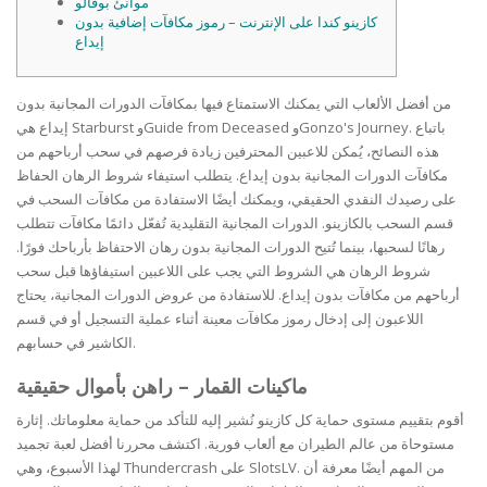
موانئ بوفالو
كازينو كندا على الإنترنت – رموز مكافآت إضافية بدون
إيداع
من أفضل الألعاب التي يمكنك الاستمتاع فيها بمكافآت الدورات المجانية بدون
إيداع هي Starburst وGuide from Deceased وGonzo's Journey. باتباع
هذه النصائح، يُمكن للاعبين المحترفين زيادة فرصهم في سحب أرباحهم من
مكافآت الدورات المجانية بدون إيداع. يتطلب استيفاء شروط الرهان الحفاظ
على رصيدك النقدي الحقيقي، ويمكنك أيضًا الاستفادة من مكافآت السحب في
قسم السحب بالكازينو. الدورات المجانية التقليدية تُفعّل دائمًا مكافآت تتطلب
رهانًا لسحبها، بينما تُتيح الدورات المجانية بدون رهان الاحتفاظ بأرباحك فورًا.
شروط الرهان هي الشروط التي يجب على اللاعبين استيفاؤها قبل سحب
أرباحهم من مكافآت بدون إيداع. للاستفادة من عروض الدورات المجانية، يحتاج
اللاعبون إلى إدخال رموز مكافآت معينة أثناء عملية التسجيل أو في قسم
الكاشير في حسابهم.
ماكينات القمار – راهن بأموال حقيقية
أقوم بتقييم مستوى حماية كل كازينو نُشير إليه للتأكد من حماية معلوماتك. إثارة
مستوحاة من عالم الطيران مع ألعاب فورية. اكتشف محررنا أفضل لعبة تجميد
لهذا الأسبوع، وهي Thundercrash على SlotsLV. من المهم أيضًا معرفة أن