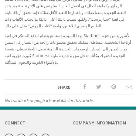
الرهان. وكما هو الحال في أفضل ألعاب السلوتس على الإنترنت، تتميز هذه
اللعبة الجديدة بمضاعفات. وباعتبارها اللعبة الأقل تقلبًا، فإننا نحقق أرباحًا ثابتة
في لعبة "ستاربرست"، ولكنها ليست دائمًا أعلى. دائمًا ما تجذب الألعاب ذات
الطابع المصري اللاعبين، ولعبة "كتاب الموتى" مثال على ذلك.
لهذا السبب، نستمتع بنظام الدفع المبتكر في لعبة Starburst لأنه يزيد من حجم
أرباحنا الشخصية. ببساطة، يمكنك تحقيق مجموعات رابحة من اليسار إلى اليمين
ومن اليمين إلى اليسار. الرسومات الجديدة الزاهية تجعل اللعبة تحظى بشعبية
كبيرة. تجربة لعبة Starburst الجديدة تُشعرك وكأنك تدخل مجرة ​​جديدة مليئة
بالأضواء الكونية والنجوم المتلألئة.
SHARE
No trackback or pingback available for this article.
CONNECT
COMPANY INFORMATION