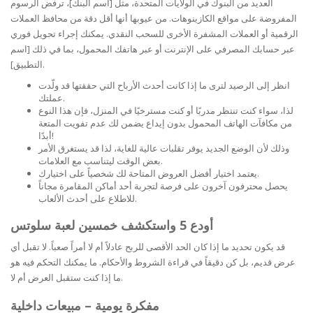
العديد من البنوك في الولايات المتحدة، مثل [اسم البنك]، ترفض الرسوم
المفروضة على مواقع الكازينوهات. من عيوبها أنها أقل دقة من محافظ العملات
الرقمية أو العملات المشفرة الأخرى للسحب النقدي. يمكنك إجراء تحويل فوري
عبر حسابك المصرفي على الإنترنت أو عبر هاتفك المحمول، بما في ذلك [اسم
التطبيق].
انظر إلى الرصيد لترى ما إذا كانت أحدث الأرباح التي حققتها قد ولّدت
عملتك.
لذا، سواء كنت تنتظر مدربًا أو كنت مسترخيًا في المنزل، فإن هذا النوع
من مكافآت الهاتف المحمول بدون إيداع يضمن لك عدم تفويت المتعة
أبدًا!
وذلك لأن الوضع الجديد يوفر تقلبات عالية للغاية، لذا قد يستغرق الأمر
بعض الوقت ليتناسب مع العلامات.
يعتمد اختيار أفضل العروض المتاحة لك شخصياً على اختيارك.
يحصل محترفون آخرون على فرصة لتجربة أحد أماكن المقامرة مجاناً
للاطلاع على أحدث الألعاب.
أودع 5 واستكشف خمسين لعبة سلوتس
قد يكون تحديد ما إذا كان الحد الأقصى للربح عادلاً أم لا أمراً صعباً. لا تقبل أي
عرض قديم، بل كن دقيقاً في قراءة الشروط والأحكام. ما يمكنك التحكم فيه هو
ما إذا كنت ستقبل العرض أم لا.
مفكرة يومية – مبيعات داخلية