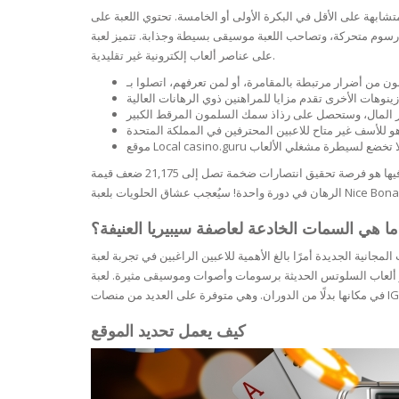
BARS & 
مكن أن تتشكل عدة مجموعات من الرموز على البكرات. وتتكون المجموعات الرابحة من 3 رموز متشابهة على الأقل في البكرة الأولى أو الخامسة. تحتوي اللعبة على
HAIR CA
يقى بسيطة وجذابة. تتميز لعبة Siberian Storm الجديدة بجودة رسومات متوسطة، حيث اعتمد المطور
CLEANSI
REMOVE
على عناصر ألعاب إلكترونية غير تقليدية.
ANTISEP
HAIR PR
NORMAL
MOUTH 
COMBINA
CONDIT
TOOTH B
COMBINA
TOOTH 
قد لا تُثير التقنيات الجديدة وأسلوب اللعب في هذه اللعبة إعجابك دائمًا، فهي قديمة نوعًا ما مقارنةً بألعاب السلوتس التقدمية. مع ذلك، فإنّ أجمل ما فيها هو فرصة تحقيق انتصارات ضخمة تصل إلى 21,175 ضعف قيمة
SKIN
MASK
ANTI-AG
ما هي السمات الخادعة لعاصفة سيبيريا العنيفة؟
 للاعبين الراغبين في تجربة لعبة Siberian Violent Storm الجديدة. مهمتنا الأساسية هي تزويدكم بإحصائيات دقيقة ومفيدة لأفضل ألعاب السلوتس
VERY DR
ت وأصوات وموسيقى مثيرة. لعبة Gonzo's Trip، وهي لعبة سلوتس شهيرة أخرى من NetEnt، تتألق بفضل ميزة Avalanche المبتكرة، حيث تتساقط الرموز
SKIN
كيف يعمل تحديد الموقع
SKIN REP
ACNE-PR