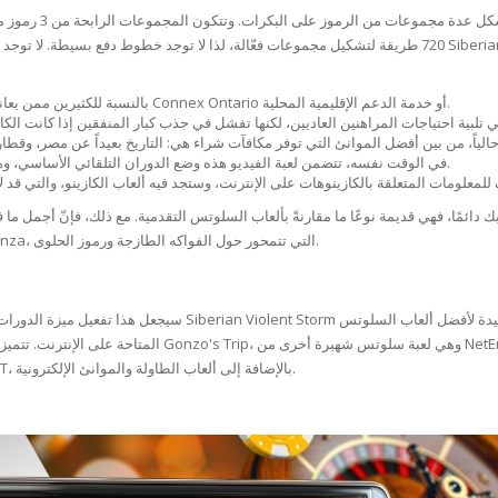
SOAPS
في الوقت نفسه، ي
RE
720 طريقة لتشكيل مجموعات فعّالة، لذا لا توجد خطوط دفع بسيطة. لا توجد رسوم متحركة، وتصاحب اللعبة موس
NG & MAKE-UP
R
TICS
OTECTION
بالنسبة للكثيرين ممن يعانون من أضرار مرتبطة بالمقامرة، أو لمن تعرفهم، اتصلوا بـ Connex Ontario أو خدمة الدعم الإقليمية المحلية.
 TO
WASH
TION SKIN
IONNER
في الوقت نفسه، تتضمن لعبة الفيديو هذه وضع الدوران التلقائي الأساسي، وهو للأسف غير متاح للاعبين المحترفين في المملكة المتحدة.
RUSH &
TION TO OILY
PASTE
الرهان في دورة واحدة! سيُعجب عشاق الحلويات بلعبة Nice Bonanza، التي تتمحور حول الفواكه الطازجة ورموز الحلوى.
EING
سيجعل هذا تفعيل ميزة الدورات المجانية الجديدة أمرًا بالغ الأهمية
Y OR ATOPIC
المتاحة على الإنترنت. تتميز ألعاب السلوتس الحديثة برسوما
في مكانها بدلًا من الدوران. وهي متوفرة على العديد من منصات IGT، بالإضافة إلى ألعاب الطاولة والموانئ الإلكترونية.
AIR
ONE SKIN