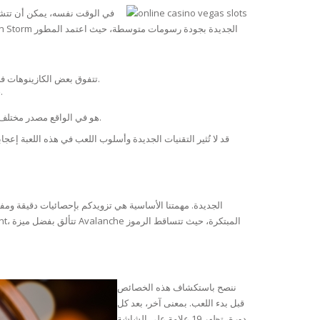
تتفوق بعض الكازينوهات في تلبية احتياجات المراهنين العاديين، لكنها تفشل في جذب كبار المنفقين إذا كانت الكازينوهات الأخرى تقدم مزايا للمراهنين ذوي الرهانات العالية.
حالياً، من بين أفضل الموانئ التي توفر مكافآت شراء هي: التاريخ بعيداً عن مصر، وقطار المال، وستحصل على رذاذ سمك السلمون المرقط الكبير.
موقع Local casino.guru هو في الواقع مصدر مختلف للمعلومات المتعلقة بالكازينوهات على الإنترنت، وستجد فيه ألعاب الكازينو، والتي قد لا تخضع لسيطرة مشغلي الألعاب.
ننصح باستكشاف هذه الخصائص
قبل بدء اللعب. بمعنى آخر، بعد كل
دورة، تظهر 19 علامة على الشاشة