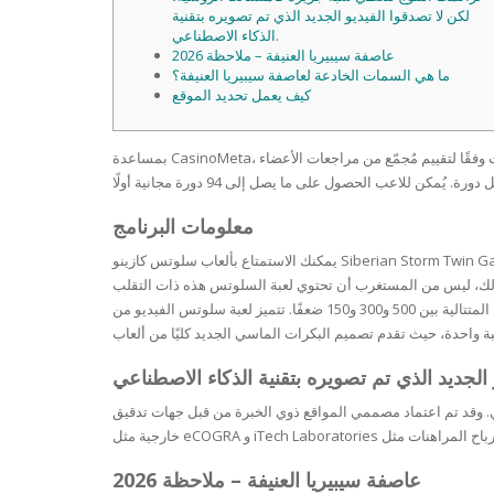
SERUM
NAIL CA
CURLY & 
لكن لا تصدقوا الفيديو الجديد الذي تم تصويره بتقنية
الذكاء الاصطناعي.
عاصفة سيبيريا العنيفة – ملاحظة 2026
STICK
ANTICEL
BLOND &
ما هي السمات الخادعة لعاصفة سيبيريا العنيفة؟
TIGHTEN
BROWN 
كيف يعمل تحديد الموقع
SLIMMIN
GEL
COLORED
HEAVY L
HAIR
CIRCULA
FOAM
FINE HAI
معلومات البرنامج
WOMEN
BRUSH
ANTIPER
يمكنك الاستمتاع بألعاب سلوتس كازينو Siberian Storm Twin Gamble بأموال حقيقية من خلال الاطلاع على تقييمات كازينوهات المقامرة الشهيرة التي تقدم مكافآت حقيقية، ويمكنك اختيار الكازينو الذي يقدم أفضل
DEODOR
ANTI-HA
ز عين النمر السيبيري، والذي يحتوي على 5 رموز، مما يمنحك 8 دورات مجانية إضافية. لذلك، ليس من المستغرب أن تحتوي لعبة السلوتس هذه ذات التقلب
STRENG
DAY CAR
المنخفض على قائمة جوائز دفع أقل نسبيًا، حيث تتراوح دفعات الرموز الأربعة المتتالية بين 500 و300 و150 ضعفًا. تتميز لعبة سلوتس الفيديو من IGT بتقلب منخفض للغاية بفضل ميزة MultiWay Xtra Gains. بدايةً، تجمع
HAND CA
ANTI-DA
NIGHT C
WOUND 
. وقد تم اعتماد مصممي المواقع ذوي الخبرة من قبل جهات تدقيق
IRRITAT
LIPS
SHOWER 
HAIRLOS
عاصفة سيبيريا العنيفة – ملاحظة 2026
EYE CAR