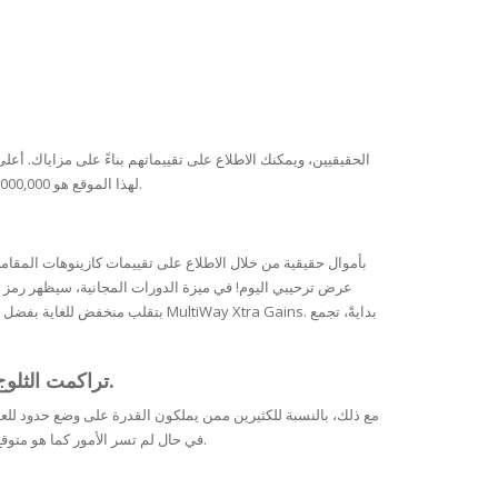
يُمكن للاعب الحصول على ما يصل إلى 94 دورة مجانية أولًا.
لهذا الموقع هو 50,000,000، بينما أعلى عمولة شهرية هي 1,000 ضعف. يُدفع أعلى ربح إضافي متعدد الطرق لكل دورة.
تراكمت الثلوج لتغطي شبه جزيرة كامتشاتكا الروسية، لكن لا تصدقوا الفيديو الجديد الذي تم تصويره بتقنية الذكاء الاصطناعي.
مع ذلك، بالنسبة للكثيرين ممن يملكون القدرة على وضع حدود لل
خارجية مثل eCOGRA و iTech Laboratories أو جهات موثوقة في مجال أرباح المراهنات مثل Malta Betting Expert. في حال لم تسر الأمور كما هو متوقع، فقد تتكبد خسائر فادحة بسرعة.