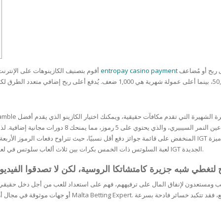
RE
FRIZZY HAIR
LULITE,FIRMING,
 LIGHT
ING &
HAIR
G
 & WHITE
الحقيقيين، ويمكنك الاطلاع على تقييماتهم بناءً على مزاياك. أعلى ربح أو مُضاعف
entropay casino payment
بمساعدة CasinoMeta، أقوم بتصنيف الكازينوهات على الإنترنت وفقًا لتقييم مُجمّع من مراجعات الأعضاء
EGS &
TION
R
SPIRANTS &
ANTS
IR LOSS &
عرض ترحيبي اليوم! في ميزة الدورات المجانية، سيظهر رم
THENING
E
RE
لعبة السلوتس ذات الخمس بكرات بين ثلاث ألعاب سلوتس في لعبة واحدة، حيث تقدم تصميم البكرات الماسي الجديد كليًا من ألعاب IGT الجديدة.
NDRUFF
ARE
CARE
عب ومستعدون لإنفاق المال على ترفيههم، فهم على استعداد للعب من أجل دخل حقيقي
ED SCALPS
GEL
S
E