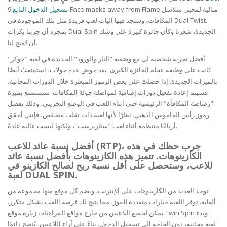
تسجيل الدخول التابع
9 Face masks away from Flame مثالية لمحبي سلاسل
المكافآت، وستجد فيها آليات لعب فريدة مثل تلك الموجودة في Dual Twist.
بمجرد أن جربنا بكرات Dual Spin الجديدة، شعرنا وكأن جائزة كبيرة على وشك
أن تُمنح لنا.
أفضل تجربة شخصية لي مع وضعية "النار والورود" الجديدة في لعبة "جوكر"
كانت على وظيفة عجلة الجائزة الكبرى. بعد خوض عدة جولات، استمتعتُ أيضًا
بالميزات الجديدة. إذا حصلتَ على بعض الرموز المبعثرة خلال الدورات المجانية،
فسيتم إعادة تفعيل دورات إضافية لمواصلة جولة المكافآت. ستستمتع بميزة
"رصاصة المكافأة" الرئيسية حتى أثناء اللعب في الوضع التجريبي، وذلك بفضل
رموز رأس الجاموس الذهبي. نظرًا لأنها لعبة ذات تقلب منخفض، فإنني أحقق
أرباحًا منتظمة أثناء لعب "ستاربرست"، ولكنها ليست عالية عادةً.
أفضل نسبة عائد للاعب (RTP)، جرب حظك في هذه
الكازينوهات. تتميز هذه الكازينوهات بأفضل نسبة عائد
للاعب، وستحصل على أقل نسبة ربح لصالح الكازينو في
لعبة DUAL SPIN.
توجد العديد من الكازينوهات على الإنترنت، ويضم كل موقع منها مجموعة من
ألعابه. توفر اللعبة خيارات متعددة للفوز، مما يتيح لك فرصة اللعب بشكل متكرر.
يمكن لجميع اللاعبين من خارج مواقع المراهنات زيارة موقع Twin Spin وبدء
لعبة مجانية، دون الحاجة إلى تسجيل الدخول. بناءً على آراء اللاعبين، يُنصح دائمًا