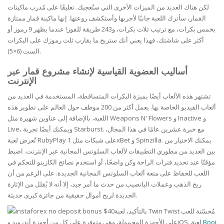
لكن هناك العديد من الميزات الأخرى التي ستُعجبك. تعليقًا على مُدرب ماكينات
القمار، سأترك اللعبة جانبًا لأجربها وأستكشف روعتها. إنها ماكينة قمار ممتازة
بخمس بكرات، مع ترتيب ثلاث بكرات، و243 طريقة للفوز! عندما يظهر 9 رموز أو
أكثر على شاشتك، فهذا يعني أنك ستربح ما يقارب ثلث رموزك على البكرات
الست (6×5).
أساليب العضوية القياسية لإنشاء مشروع قمار عبر
الإنترنت
تشتهر هذه الألعاب أيضًا بميزة البكرات المتساقطة، المستخدمة في العديد من
ألعاب الفيديو الخاصة بها. يعمل أكثر من 200 موظف حول العالم على تطوير هذه
اللعبة، بالإضافة إلى عناوين شهيرة مثل Weapons N' Flowers و Inactive و
Live، ويمكنك أيضًا تجربة Starburst. مع خبرة عشرين عامًا في هذا المجال،
تُعرض لعبة RubyPlay على شبكات مثل 1xBet و Spinzilla. يمكنك الاختيار من
بين العديد من مطوري التطبيقات لألعاب السلوتس المجانية عبر الإنترنت. اضبط
مؤقتًا عند تحديد فترات الراحة وكن واضحًا، أو استخدم نصائح الكازينو للتحكم في
اللعب للحفاظ على متعة ألعاب السلوتس المجانية الجديدة. على الرغم من أن
ربح الذهب وعملات اليانصيب من حدث ما أمر جيد، إلا أنه لا يُقلل من الإثارة
الجديدة لربح أموال حقيقية من جائزة كبرى حديثة.
بالتأكيد، لعبة Twin Twist مُحسّنة للعب
Booi
على الأجهزة المحمولة، وهي متوفرة على كلٍ من أجهزة أندرويد وiOS. لعبة