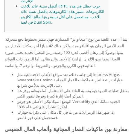
الإنترنت
أفضل نسبة عائد للاعب (RTP)، جرب حظك في هذه
الكازينوهات. تتميز هذه الكازينوهات بأفضل نسبة عائد
للاعب، وستحصل على أقل نسبة ربح لصالح الكازينو
في لعبة Dual Spin.
بما أن هذه اللعبة من نوع "ميغا وايز" الممتازة، فهي تتميز بخطوط دفع متحركة.
الحد الأدنى للرهان هو 0.10 رصيد، ولكن هناك 42 خيارًا آخر يمكنك الاختيار من
بينها، وصولًا إلى رهان أقصى قدره 100 رصيد. رمز التبعثر الجديد يحمل صورة
اللعبة، بينما تبدو الألوان الزاهية كالأحمر والبرتقالي.
أما الرموز ذات العوائد
العالية فهي الكرز، والجرس، والشريط، والرقم 7، والماسة.
إلى جانب ذلك، تعد مواقع الألعاب الاجتماعية مثل Impress Vegas
Sweepstake Casino خيارات رائعة لتجربة ماكينات القمار المجانية
على الإنترنت بدلاً من شرائها.
بفضل تقلباته النموذجية ونسبة العائد على الاستثمار الملحوظة، يوفر هذا
المركز أيضًا إثارة كبيرة وفرصًا للفوز الكبير.
الوضع الميكانيكي الأصلي هو جرس Versatility الجديد تمامًا، الذي
ابتكره تشارلز فاي في عام 1895.
إذا ظهر هذا الرمز ثلاث مرات في كل مكان على بكرات جهازك،
فستحصل على فوز غامض.
مقارنة بين ماكينات القمار المجانية وألعاب المال الحقيقي