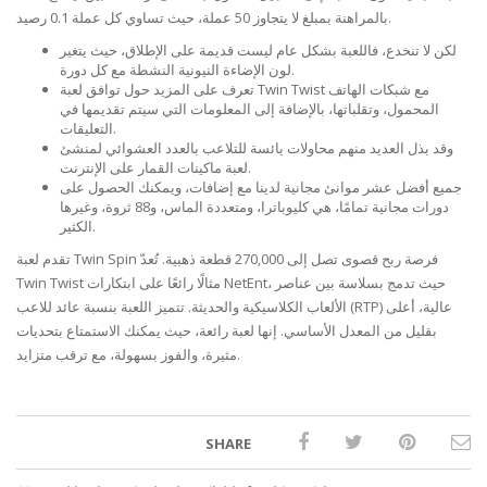
بالمراهنة بمبلغ لا يتجاوز 50 عملة، حيث تساوي كل عملة 0.1 رصيد.
لكن لا تنخدع، فاللعبة بشكل عام ليست قديمة على الإطلاق، حيث يتغير
لون الإضاءة النيونية النشطة مع كل دورة.
تعرف على المزيد حول توافق لعبة Twin Twist مع شبكات الهاتف
المحمول، وتقلباتها، بالإضافة إلى المعلومات التي سيتم تقديمها في
التعليقات.
وقد بذل العديد منهم محاولات يائسة للتلاعب بالعدد العشوائي لمنشئ
لعبة ماكينات القمار على الإنترنت.
جميع أفضل عشر موانئ مجانية لدينا مع إضافات، ويمكنك الحصول على
دورات مجانية تمامًا، هي كليوباترا، ومتعددة الماس، و88 ثروة، وغيرها
الكثير.
تقدم لعبة Twin Spin فرصة ربح قصوى تصل إلى 270,000 قطعة ذهبية. تُعدّ
Twin Twist مثالًا رائعًا على ابتكارات NetEnt، حيث تدمج بسلاسة بين عناصر
الألعاب الكلاسيكية والحديثة. تتميز اللعبة بنسبة عائد للاعب (RTP) عالية، أعلى
بقليل من المعدل الأساسي. إنها لعبة رائعة، حيث يمكنك الاستمتاع بتحديات
مثيرة، والفوز بسهولة، مع ترقب متزايد.
SHARE