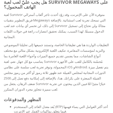
هل يجب عليّ لعب لعبة SURVIVOR MEGAWAYS على
الهاتف المحمول؟
لعبة Survivor متوفرة الآن على الإنترنت، وقد زوّد أحدث تاجر ألعاب أسترالي
فريق التطوير بتقنيات Megaways التي تمنحك تجربة لعب استثنائية. بالإضافة
إلى ذلك، لن تخسر أي بيانات عند لعب Survivor مجانًا، ولن تحتاج إلى تسجيل
الدخول مسبقًا. لهذا السبب، يمكنك تحقيق انتصارات رائعة في جولات اللفات
المجانية.
التعليقات الواردة هنا هي تعليقاتنا الخاصة، وتستند جميعها إلى تحليلنا الموضوعي
والنزيه لمؤسسات المقامرة. تتكيف اللعبة الإلكترونية بشكل مثالي مع مختلف
أنواع الشاشات، مما يضمن تقديم جميع الميزات وأجواء اللعبة الغامرة بما
يتناسب مع كل جهاز. نعم، لعبة Survivor مُحسّنة بالكامل للعب على الأجهزة
المحمولة، وتوفر تجربة لعب سلسة على نظامي iOS وAndroid. يتم تفعيل ميزة
الدورات المجانية لمجلس القبيلة عند ظهور ثلاثة رموز أو أكثر من رموز مجلس
القبيلة المبعثرة على بكراتك. هذا، بالإضافة إلى إمكانية دفع تصل إلى 2500
ضعف الرهان، يجعل من Survivor خيارًا مثيرًا للاعبين الذين يبحثون عن تجربة
لعب مميزة تتجاوز مجرد الدوران المتكرر.
المظهر والمدفوعات
يُعد معدل العائد إلى المستخدم (RTP) أحد أكثر العوامل التي يساء فهمها
فيما يتعلق بماكينات القمار عبر الإنترنت.