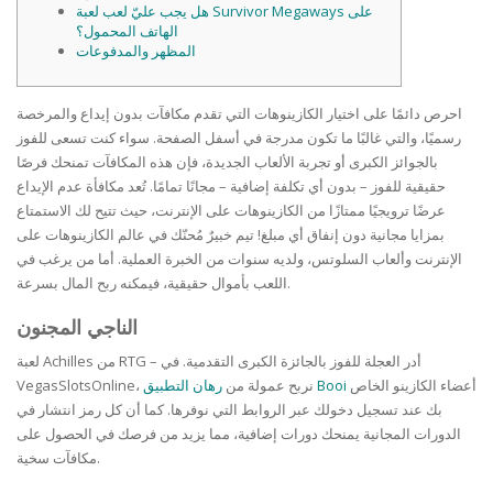
هل يجب عليّ لعب لعبة Survivor Megaways على
الهاتف المحمول؟
المظهر والمدفوعات
احرص دائمًا على اختيار الكازينوهات التي تقدم مكافآت بدون إيداع والمرخصة
رسميًا، والتي غالبًا ما تكون مدرجة في أسفل الصفحة. سواء كنت تسعى للفوز
بالجوائز الكبرى أو تجربة الألعاب الجديدة، فإن هذه المكافآت تمنحك فرصًا
حقيقية للفوز – بدون أي تكلفة إضافية – مجانًا تمامًا. تُعد مكافأة عدم الإيداع
عرضًا ترويجيًا ممتازًا من الكازينوهات على الإنترنت، حيث تتيح لك الاستمتاع
بمزايا مجانية دون إنفاق أي مبلغ! تيم خبيرٌ مُحنّك في عالم الكازينوهات على
الإنترنت وألعاب السلوتس، ولديه سنوات من الخبرة العملية.
أما من يرغب في
اللعب بأموال حقيقية، فيمكنه ربح المال بسرعة.
الناجي المجنون
لعبة Achilles من RTG – أدر العجلة للفوز بالجائزة الكبرى التقدمية. في
أعضاء الكازينو الخاص
رهان التطبيق Booi
VegasSlotsOnline، نربح عمولة من
بك عند تسجيل دخولك عبر الروابط التي نوفرها. كما أن كل رمز انتشار في
الدورات المجانية يمنحك دورات إضافية، مما يزيد من فرصك في الحصول على
مكافآت سخية.