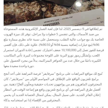
تم إطلاقها في 9 ديسمبر 2025، لذا فإن لعبة القمار الإلكترونية هذه، المستوحاة
من صيد الأسماك، والتي تتضمن 5 خطوات و3 مراحل، توفر لك ميزة الهروب
الخاصة بك مع جوانب عالية التقلب، وستحصل على نسبة عائد نظري ممتازة تبلغ
96% (مع خيارات إضافية بنسبة 94% أو 90.50%). علاوة على ذلك، فإن أقصى
فرصة للفوز تصل إلى 10,100,000 ضعف اختيارك. تضمن إعادة الدوران استمرار
اللعب، وتُشكّل رموز تورو البرية على اللوحة مجموعات كبيرة. تأتي المكاسب
الكبيرة دائمًا من خلال عدد من الحوافز المتراكمة، بدلاً من مجرد الحصول على
دورة واحدة سعيدة معها.
تُتيح لك مواقع المراهنات على برنامج "سرفايفر" فرصة المراهنة على أحد أنجح
برامج تلفزيون الواقع على الإطلاق. في المواسم الأولى من "سرفايفر"، كان
المحترفون الماهرون هم من يواجهون تحديات حقيقية ويحلّون ألغازًا ذهنية. من
أفضل طرق المراهنة في أي برنامج تلفزيون واقع هو إضاعة الوقت في انتظار
إعلان الفائز الجديد. على سبيل المثال، يمكن لتمثال الحصانة الجديد أن يحمي
المحترفين من الإقصاء إذا تم استخدامه بذكاء.
لا توجد طريقة ثابتة للفوز بالجائزة الكبرى، والربح مُتاحٌ للاعبٍ محظوظٍ عشوائيًا.