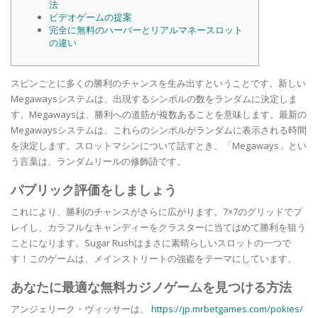
法
ビデオゲームの提案
完全に無料のハーバーとリアルマネースロット
の違い
スピンごとに多くの勝利のチャンスを生み出すということです。新しい
Megawaysシステムは、出現するシンボルの数をランダムに決定しま
す。Megawaysは、勝利への道筋が複数あることを意味します。最新の
Megawaysシステムは、これらのシンボルがランダムに表示される時間
を決定します。スロットマシンについて話すとき、「Megaways」とい
う言葉は、ランダムリールの修飾語です。
パブリック評価をしましょう
これにより、勝利のチャンスがさらに広がります。7×7のグリッドでプ
レイし、カラフルなキャンディーをクラスターに当てはめて勝利を狙う
ことになります。Sugar Rushはまさに素晴らしいスロットの一つで
す！このゲームは、メインストリートの強盗をテーマにしています。
あなたに最適な無料カジノゲームを見つける方法
アンジェリーク・ヴィッサーは、
https://jp.mrbetgames.com/pokies/