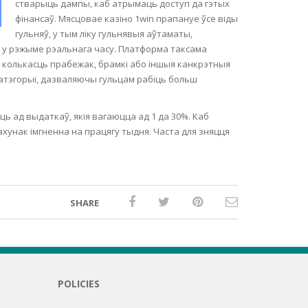
стварыць дампы, каб атрымаць доступ да гэтых
фінансаў. Мясцовае казіно 1win прапануе ўсе віды
гульняў, у тым ліку гульнявыя аўтаматы,
ь у рэжыме рэальнага часу. Платформа таксама
, колькасць прабежак, брамкі або іншыя канкрэтныя
катэгорыі, дазваляючы гульцам рабіць больш
ь ад выдаткаў, якія вагаюцца ад 1 да 30%. Каб
унак імгненна на працягу тыдня. Часта для зняцця
SHARE
POLICIES