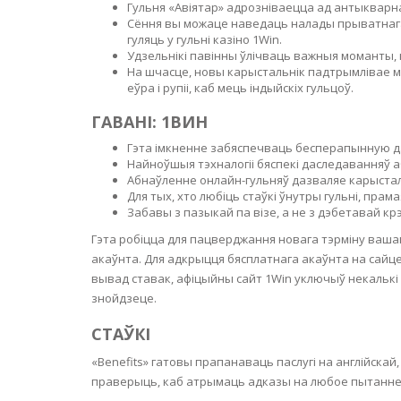
SERUM
NAIL CA
CURLY & 
Гульня «Авіятар» адрозніваецца ад антыкварнай
Сёння вы можаце наведаць налады прыватнага 
гуляць у гульні казіно 1Win.
STICK
ANTICEL
BLOND &
Удзельнікі павінны ўлічваць важныя моманты
TIGHTEN
BROWN 
На шчасце, новы карыстальнік падтрымлівае м
SLIMMIN
еўра і рупіі, каб мець індыйскіх гульцоў.
GEL
COLORED
ГАВАНІ: 1ВИН
HEAVY L
HAIR
CIRCULA
Гэта імкненне забяспечваць бесперапынную дас
FOAM
Найноўшыя тэхналогіі бяспекі даследаванняў 
FINE HAI
Абнаўленне онлайн-гульняў дазваляе карыстал
WOMEN
Для тых, хто любіць стаўкі ўнутры гульні, пра
BRUSH
ANTIPER
Забавы з пазыкай па візе, а не з дэбетавай к
DEODOR
ANTI-HA
Гэта робіцца для пацверджання новага тэрміну ваша
STRENG
DAY CAR
акаўнта. Для адкрыцця бясплатнага акаўнта на сайце
HAND CA
вывад ставак, афіцыйны сайт 1Win уключыў некалькі к
ANTI-DA
NIGHT C
знойдзеце.
WOUND 
СТАЎКІ
IRRITAT
LIPS
«Benefits» гатовы прапанаваць паслугі на англійскай
SHOWER 
праверыць, каб атрымаць адказы на любое пытанне. Калі 
HAIRLOS
EYE CAR