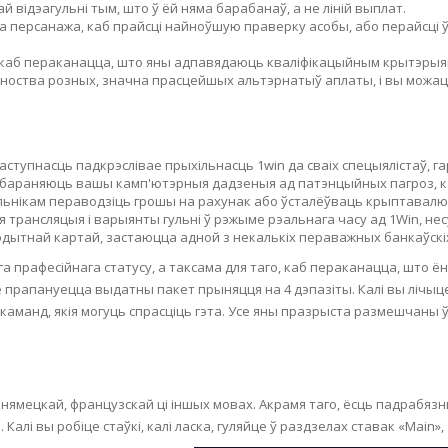
RE
FRIZZY HAIR
 відэагульні тым, што ў ёй няма барабанаў, а не ліній выплат.
персанажа, каб прайсці найноўшую праверку асобы, або перайсці ў 
LULITE,FIRMING,
 LIGHT
, каб пераканацца, што яны адпавядаюць кваліфікацыйным крытэрыя
ING &
HAIR
ноства розных, значна прасцейшых альтэрнатыў аплаты, і вы можац
G
 & WHITE
EGS &
TION
тупнасць падкрэслівае прыхільнасць 1win да сваіх спецыялістаў, г
абараняюць вашы камп'ютэрныя дадзеныя ад патэнцыйных пагроз, ка
R
ьнікам пераводзіць грошы на рахунак або ўсталёўваць крыптавалют
мая трансляцыя і варыянты гульні ў рэжыме рэальнага часу ад 1Win, не
SPIRANTS &
рэдытнай картай, застаюцца адной з некалькіх пераважных банкаўскі
ANTS
IR LOSS &
га прафесійнага статусу, а таксама для таго, каб пераканацца, што
THENING
E
 прапануецца выдатны пакет прыняцця на 4 дэпазіты. Калі вы лічыце
RE
аманд, якія могуць спрасціць гэта. Усе яны празрыста размешчаны ў 
NDRUFF
ARE
CARE
ED SCALPS
, нямецкай, французскай ці іншых мовах. Акрамя таго, ёсць падрабязн
GEL
вы робіце стаўкі, калі ласка, гуляйце ў раздзелах ставак «Main», «Disa
S
E