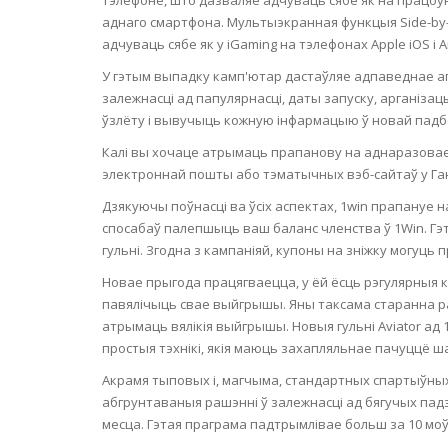
аднаго смартфона. Мультыэкранная функцыя Side-by-f
OILY SKI
адчуваць сябе як у iGaming на тэлефонах Apple iOS 
У гэтым выпадку камп'ютар дастаўляе адпаведнае а
DRY SKIN
залежнасці ад папулярнасці, даты запуску, арганіза
ўзлёту і вывучыць кожную інфармацыю ў новай падб
SENSITIV
Калі вы хочаце атрымаць прапанову на аднаразовае
электроннай пошты або тэматычных вэб-сайтаў у Га
SMOOTH
Дзякуючы поўнасці ва ўсіх аспектах, 1win прапануе 
ROUGHN
спосабаў палепшыць ваш баланс членства ў 1Win. Гэ
гульні. Згодна з кампаніяй, купоны на зніжку могуць
HYDRAT
Новае прыгода працягваецца, у ёй ёсць рэгулярныя 
павялічыць свае выйгрышы. Яны таксама старанна ра
ROSACEA
атрымаць вялікія выйгрышы. Новыя гульні Aviator ад
простыя тэхнікі, якія маюць захапляльнае пачуццё 
SKIN IM
Акрамя тыповых і, магчыма, стандартных спартыўных
абгрунтаваныя рашэнні ў залежнасці ад бягучых падзе
месца. Гэтая праграма падтрымлівае больш за 10 моў 
EXOLIAT