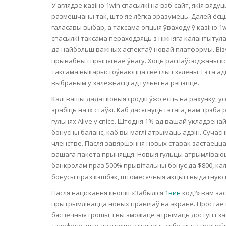
У аглядзе казіно 1win спасылкі на вэб-сайт, якія вяд
BARS & 
размешчаны так, што яе лёгка зразумець. Далей ёс
HAIR CA
CLEANSI
галасавы выбар, а таксама опцыя ўваходу ў казіно 1
REMOVE
ANTISEP
спасылкі таксама пераходзяць з ніжняга калантытула
HAIR PR
да найбольш важных аспектаў новай платформы. Візу
NORMAL
прывабны і прыцягвае ўвагу. Хоць распаўсюджаны кол
MOUTH 
COMBINA
таксама выкарыстоўваюцца светлы і зялёны. Гэта а
CONDIT
выбраным у залежнасці ад гульні на рэцэпце.
TOOTH B
COMBINA
TOOTH 
Калі вашы дадатковыя сродкі ўжо ёсць на рахунку, ус
SKIN
MASK
зрабіць на іх стаўкі. Каб дасягнуць гэтага, вам трэба
гульнях Alive у спісе. Штодня 1% ад вашай укладзена
ANTI-AG
бонусны баланс, каб вы маглі атрымаць адзін. Сучас
членстве. Пасля завяршэння новых ставак застаецца 
вашага пакета прыняцця. Новыя гульцы атрымліваюц
VERY DR
SKIN
банкролам праз 500% прывітальны бонус да $800, кал
бонусы праз кэшбэк, штомесячныя акцыі і выдатную 
SKIN REP
Пасля націскання кнопкі «Забыліся
1вин
код?» вам зас
прытрымлівацца новых правілаў на экране. Простае 
бяспечныя грошы, і вы зможаце атрымаць доступ і з
ACNE-PR
тэлефоне, што дазваляе адчуваць сябе як на працоў