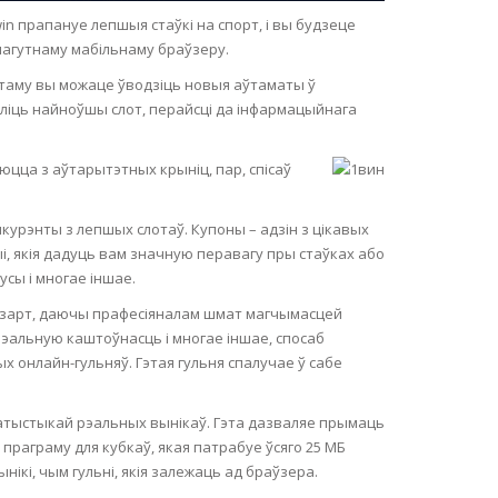
n прапануе лепшыя стаўкі на спорт, і вы будзеце
 магутнаму мабільнаму браўзеру.
 таму вы можаце ўводзіць новыя аўтаматы ў
аліць найноўшы слот, перайсці да інфармацыйнага
ца з аўтарытэтных крыніц, пар, спісаў
курэнты з лепшых слотаў. Купоны – адзін з цікавых
, якія дадуць вам значную перавагу пры стаўках або
усы і многае іншае.
ь азарт, даючы прафесіяналам шмат магчымасцей
эальную каштоўнасць і многае іншае, спосаб
 онлайн-гульняў. Гэтая гульня спалучае ў сабе
татыстыкай рэальных вынікаў. Гэта дазваляе прымаць
 праграму для кубкаў, якая патрабуе ўсяго 25 МБ
ікі, чым гульні, якія залежаць ад браўзера.