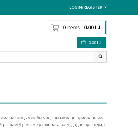
LOGIN/REGISTER
I ALREADY HAVE AN AC
0 items
-
0.00
L.L
Username or email address
*
0.00
L.L
Password
*
Lost password?
Sign up
NEW CUSTOMER ?
сама паляціць у любы час, і вы можаце адмераць час
ройгрышамі ў рэжыме рэальнага часу, дадае прыгоды, і