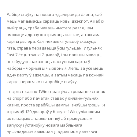
Рабіце стаўку на новага «дылера» да флопа, каб
мець магчымасць сарваць новы джэкпот. А каб іх
выйграць, трэба чакаць чыстага раяля, і вы
зможаце адразу ж атрымаць чыстае, а таксама
карты дылера. Калі некалькі гульцоў скажуць
гэта, справа перадаецца ўсім гульцам. У гульнях
Fast 7 ёсць толькі 7 цыклаў, і вы павінны чакаць,
што будуць паказваць наступныя карты ў
наборы – чорныя ці чырвоныя. Лепш за ўсё мець
адну карту ў здзелцы, а затым чакаць па кожнай
карце, перш чым вы зробіце стаўку.
Інтэрнэт-казіно 1Win спрасціла атрыманне ставак
на спорт або пачатак ставак у онлайн-гульнях
казіно, проста зрабіўшы дампы і зняўшы грошы. Я
атрымаў 120 долараў у бонусе 1Win, улічваючы
актывацыю апавяшчэнняў аб прымусовым
запуску і ўстаноўку новага мабільнага
прыкладання лаяльнасці, аднак мне давялося