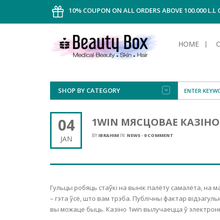
10% COUPON ON ALL ORDERS ABOVE 100.000 L.L
HOME
SHOP BY CATEGORY
FACE
ALL TYPE
INTIMAT
ALL TYPE
SUN PRO
FOUNDA
MEN
04
1WIN МЯСЦОВАЕ КАЗІНО 
AFTER S
ANTIPER
DEODOR
BODY
BY
IBRAHIM
IN:
NEWS
-
0 COMMENT
JAN
CREAM
FOOT CA
NORMAL 
CLEANSI
HAIR
TANNIN
REMOVE
SHAVING
SHAVING
SUN
FLUID
TANNIN
OILY HAI
TANNIN
MAKE-UP
Гульцы робяць стаўкі на вынік палёту самалёта, на м
HAIRLOS
POWDER
CELLULI
DRY & D
– гэта ўсё, што вам трэба. Публічны фактар ​​відэагу
MEN
вы можаце быць.
Казіно 1win вылучаецца ў электронн