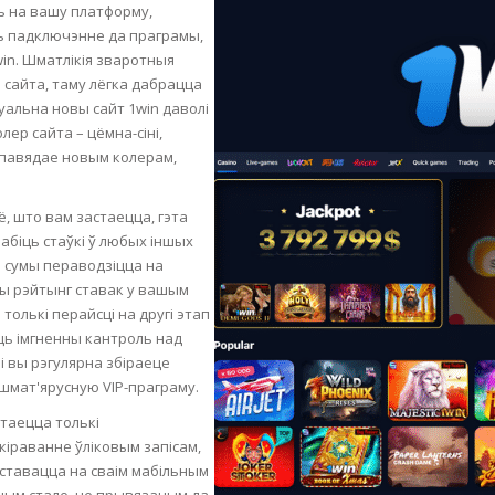
уць на вашу платформу,
SOAPS
ць падключэнне да праграмы,
RE
NG & MAKE-UP
win. Шматлікія зваротныя
R
TICS
 сайта, таму лёгка дабрацца
OTECTION
альна новы сайт 1win даволі
 TO
ер сайта – цёмна-сіні,
WASH
TION SKIN
дпавядае новым колерам,
IONNER
RUSH &
TION TO OILY
PASTE
ё, што вам застаецца, гэта
 рабіць стаўкі ў любых іншых
й сумы пераводзіцца на
EING
ны рэйтынг ставак у вашым
толькі перайсці на другі этап
ь імгненны кантроль над
Y OR ATOPIC
і вы рэгулярна збіраеце
шмат'ярусную VIP-праграму.
AIR
таецца толькі
кіраванне ўліковым запісам,
аставацца на сваім мабільным
ONE SKIN
ным стале, не прывязаным да