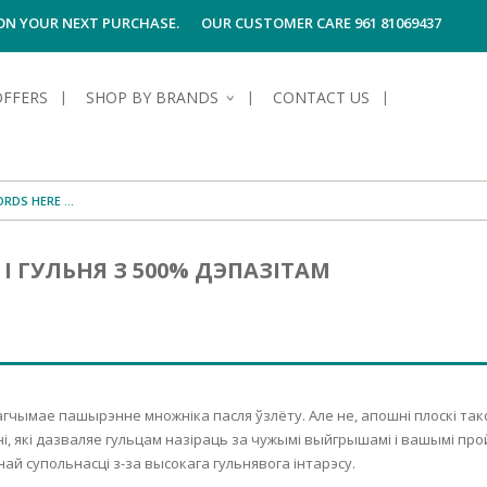
 ON YOUR NEXT PURCHASE.
OUR CUSTOMER CARE 961 81069437
OFFERS
SHOP BY BRANDS
CONTACT US
S OF SKIN
E HYGIENE
S OF HAIR
TECTION &
TION
І ГУЛЬНЯ З 500% ДЭПАЗІТАМ
UN
SPIRANTS &
ANTS
RE
HAIR
NG & MAKE-UP
G PRODUCTS
R
 & AFTER-
G PRODUCTS
R
G
агчымае пашырэнне множніка пасля ўзлёту. Але не, апошні плоскі так
S MEN
TE
AMAGED HAIR
льні, які дазваляе гульцам назіраць за чужымі выйгрышамі і вашымі п
ай супольнасці з-за высокага гульнявога інтарэсу.