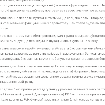
ront дазваляе сачыць за падзеямі ў прамым эфіры падчас ставак. 1wi
N
і Android дзякуючы надзейнаму праграмнаму забеспячэнню і гэтак жа
павяшчэнне перад выпускам. Што тычыцца лобі, яно больш гладкае,
цыі, спецыяльных функцый і іншых параметраў. Вам трэба будзе вызв
орцы.
E SKIN
 спатканне, вам патрэбен промокод 1win. Прапановы распаўсюджваюц
не. Рэкамендуецца перыядычна шукаць новыя купоны на зніжку.
 THE
на самым высокім узроўні гульнявога аўтамата бясплатныя онлайн-кан
ESS
тыя коды дазваляюць вам атрымліваць індывідуальныя бонусы і акцыі
 прапаноўваць бясплатныя кручэння, бонусы на дэпазіт, грашовыя бон
ION
кампаніі, кэшбэк і бонусы лаяльнасці. Гэтыя бонусы падтрымліваюц
спрацаваны, каб вы маглі палепшыць свае стаўкі, прапаноўваючы р
-PRONE SKIN
 1win з'яўляюцца выдатным сведчаннем вашага творчага духу сучасных
шанцавання і выйгрышу.
PERFECTION
 падзей, 1win прапануе агляд гульняў у рэжыме рэальнага часу са с
й і аналітыкі гульняў. Для карыстальнікаў ПК 1win таксама прапануе
і дае доступ да ўсіх функцый азартных гульняў, якія маюць лепшыя вын
ING