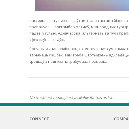
EYELASH
настольныя і гульнявыя аўтаматы, а таксама бізнес 
WOUND 
прапануе шырокі выбар матчаў, міжнародных турніраў
падзеі ў гульні. Адначасова, альтэрнатыва 1win пр
SEBORRH
эфектыўныя стаўкі.
DERMATI
Бонус пачынае налічвацца, калі агульная сума выдат
атрымаць кэшбэк, вам трэба штотыдзень адкладаць б
сродкаў з падпіскі патрабуецца праверка.
No trackback or pingback available for this article.
CONNECT
COMPA