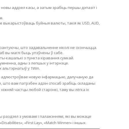
новы аддзел касы, а затым зрабіць першы дэпазіт і
м.
е выкарыстоўваць буйныя валюты, такія як USD, AUD,
арантуючы, што задавальненне ніколі не скончыцца.
б вы маглі быць упэўнены ў сабе.
ы-кашалькі з пункта кіравання сумкай.
сумненна, адны з лепшых у інтэрнэце.
х альтэрнатыў у 1Win.
 ён адлюстроўвае новую інфармацыю, далучаную да
, што вам патрэбен адзін спосаб зрабіць складаны
ніжняй частцы любой старонкі, таму вы лёгка іх
ы раздзел з умовамі і палажэннямі, які вы можаце
bilities», «First Lay», «Match Winner» і іншых.