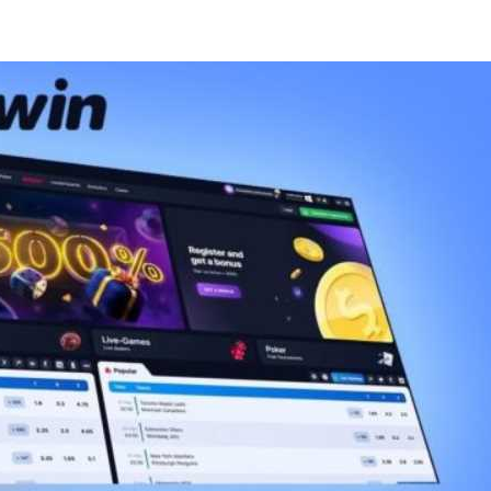
TICS
 SKIN
ED SKIN
SS & DARKNESS
ER
 SKIN
& PEEL