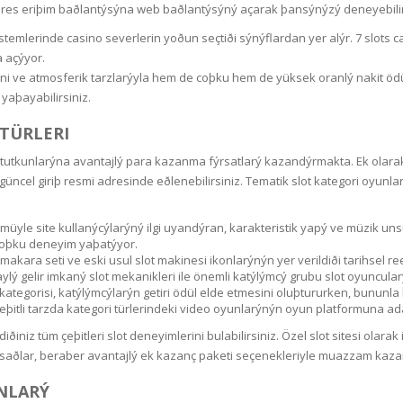
RE
FRIZZY HAIR
res eriþim baðlantýsýna web baðlantýsýný açarak þansýnýzý deneyebilir
temlerinde casino severlerin yoðun seçtiði sýnýflardan yer alýr. 7 slots c
LULITE,FIRMING,
 LIGHT
 açýyor.
ING &
HAIR
eni ve atmosferik tarzlarýyla hem de coþku hem de yüksek oranlý nakit ödü
G
yaþayabilirsiniz.
 & WHITE
EGS &
 TÜRLERI
TION
ot tutkunlarýna avantajlý para kazanma fýrsatlarý kazandýrmakta. Ek ola
R
üncel giriþ resmi adresinde eðlenebilirsiniz. Tematik slot kategori oyun
SPIRANTS &
ANTS
IR LOSS &
üyle site kullanýcýlarýný ilgi uyandýran, karakteristik yapý ve müzik uns
THENING
 coþku deneyim yaþatýyor.
E
akara seti ve eski usul slot makinesi ikonlarýnýn yer verildiði tarihsel r
RE
aylý gelir imkaný slot mekanikleri ile önemli katýlýmcý grubu slot oyuncula
NDRUFF
ategorisi, katýlýmcýlarýn getiri ödül elde etmesini oluþtururken, bununla 
ARE
tli tarzda kategori türlerindeki video oyunlarýnýn oyun platformuna ad
CARE
iðiniz tüm çeþitleri slot deneyimlerini bulabilirsiniz. Özel slot sitesi olar
ED SCALPS
k saðlar, beraber avantajlý ek kazanç paketi seçenekleriyle muazzam ka
GEL
S
NLARÝ
E