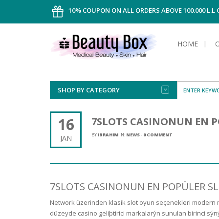
10% COUPON ON ALL ORDERS ABOVE 100.000 L.L
HOME
SHOP BY CATEGORY
FACE
ALL TYPE
INTIMAT
ALL TYPE
SUN PRO
FOUNDA
MEN
16
7SLOTS CASINONUN EN P
AFTER S
ANTIPER
DEODOR
BODY
BY
IBRAHIM
IN:
NEWS
-
0 COMMENT
JAN
CREAM
FOOT CA
NORMAL 
CLEANSI
HAIR
TANNIN
REMOVE
SHAVING
SHAVING
SUN
FLUID
TANNIN
OILY HAI
TANNIN
MAKE-UP
7SLOTS CASINONUN EN POPÜLER SL
HAIRLOS
POWDER
CELLULI
DRY & D
MEN
Network üzerinden klasik slot oyun seçenekleri modern mo
düzeyde casino geliþtirici markalarýn sunulan birinci s