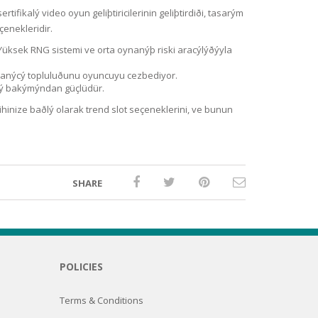
ifikalý video oyun geliþtiricilerinin geliþtirdiði, tasarým
enekleridir.
 Yüksek RNG sistemi ve orta oynanýþ riski aracýlýðýyla
llanýcý topluluðunu oyuncuyu cezbediyor.
arý bakýmýndan güçlüdür.
rcihinize baðlý olarak trend slot seçeneklerini, ve bunun
SHARE
POLICIES
Terms & Conditions