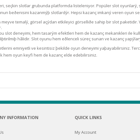
SOAPS
seçkin slotlar grubunda platformda listeleniyor. Popüler slot oyunlarý, sert
RE
n beðenisini kazanmýþ slotlardýr. Hepsi kazanç imkaný veren oyun seç
NG & MAKE-UP
R
TICS
yve temalý, görsel açýdan etkileyici görselliðe sahip bir slot paketidir.
.
OTECTION
u slot deneyimi, hem tasarým efektleri hem de kazanç mekanikleri ile ku
 TO
WASH
eliþtirilmiþ hâlidir. Slot oyunu hem eðlenceli süreç sunan ve kazanç yapýl
TION SKIN
IONNER
setlerini emniyetli ve kesintisiz þekilde oyun deneyimi yaþayabilirsiniz. Te
 hem oyun keyfi hem de kazanç elde edebilirsiniz.
RUSH &
TION TO OILY
PASTE
EING
Y OR ATOPIC
NY INFORMATION
QUICK LINKS
AIR
Us
My Account
ONE SKIN