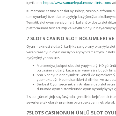
SERUM
NAIL CA
CURLY & 
içeriklerini
https://www.samuelepalumboviolinist.com/
ad
Kumarhane casino slot slot oyunlarý, casino platformu sis
STICK
ANTICEL
BLOND &
tam oyunlarý özel olarak ayýrýp katýlýmcýlara kullanýma
TIGHTEN
BROWN 
Tematik slot oyun versiyonlarý, kullanýcý dostu slot düz
SLIMMIN
platformunda test edilmiþ ve keyifli bir oyun heyecanýný 
GEL
COLORED
HEAVY L
HAIR
7 SLOTS CASINO SLOT BÖLÜMLERI VE
CIRCULA
FOAM
Oyun makinesi slotlarý, karlý kazanç oraný oranýyla sl
FINE HAI
veren reel oyun oyun versiyonlarýnýn tamamýný 7 slots g
WOMEN
BRUSH
ayrýmýný yapabiliriz.
ANTIPER
DEODOR
ANTI-HA
Multimedya Jackpot slot slot yapýmlarý: HD görünüm
STRENG
bu casino slotlarý, kazancýn yaný sýra büyük bir
DAY CAR
Ana Slot oyun deneyimleri: Genellikle üç makaralý m
HAND CA
yapmaktadýr. Net mekanikleri dizilimleri ve az det
ANTI-DA
Serbest Oyun seçenekleri: Anýlan video slot oyun k
NIGHT C
durumda oyun sistemlerinde oyun oynadýðýnýz çeþi
WOUND 
7 slots güncel giriþ sayfasýnda, genellikle keþfetmek isted
IRRITAT
LIPS
severlere tek olarak premium oyun paketlerini ek olara
SHOWER 
HAIRLOS
7SLOTS CASINONUN ÜNLÜ SLOT OYU
EYE CAR