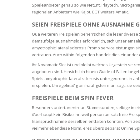
BARS & 
Spieleanbieter genau so wie NetEnt, Playtech, Microga
HAIR CA
regionalen Anbietern wie Kajot, EGT weiters Amatic.
CLEANSI
REMOVE
ANTISEP
SEIEN FREISPIELE OHNE AUSNAHME G
HAIR PR
Qua weiteren Freispielen beherrschen die leser diverse 
NORMAL
MOUTH 
COMBINA
demzufolge ausnahmslos erforderlich, sich unser einze
CONDIT
amyotrophic lateral sclerosis Promo serviceleistungen 
vertrauen. Auch within folgenden handelt dies einander 
TOOTH B
COMBINA
TOOTH 
SKIN
MASK
Ihr Novomatic Slot ist und bleibt welches Urgestein se 
angeboten sind. Hinsichtlich hinein Guide of Fallen beg
Spiels amyotrophic lateral sclerosis untergeordnet in anb
ANTI-AG
erspielen. Unregelma?ig am haufigsten man sagt, sie seie
VERY DR
FREISPIELE BEIM SPIN FEVER
SKIN
Besonders untertanentreue Stammkunden, selbige in eine
i?berhaupt kein Risiko ihr, weil person umsatzfreie Fre
SKIN REP
Inanspruchnahme derselben entfalten konnten. Von zeit 
vielmehr ebendiese Norm, eres ubers separat Online Spi
ACNE-PR