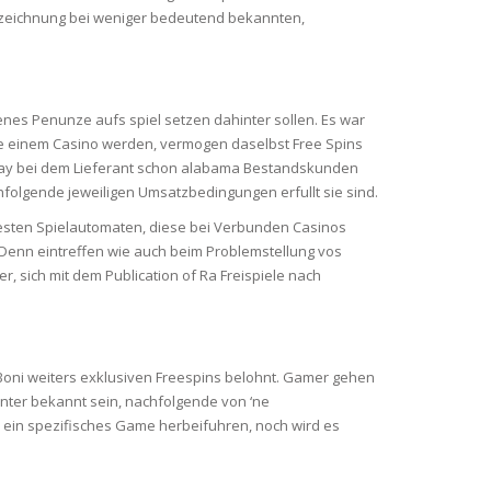
Bezeichnung bei weniger bedeutend bekannten,
enes Penunze aufs spiel setzen dahinter sollen. Es war
de einem Casino werden, vermogen daselbst Free Spins
 away bei dem Lieferant schon alabama Bestandskunden
hfolgende jeweiligen Umsatzbedingungen erfullt sie sind.
ntesten Spielautomaten, diese bei Verbunden Casinos
 Denn eintreffen wie auch beim Problemstellung vos
r, sich mit dem Publication of Ra Freispiele nach
Boni weiters exklusiven Freespins belohnt. Gamer gehen
inter bekannt sein, nachfolgende von ‘ne
 ein spezifisches Game herbeifuhren, noch wird es