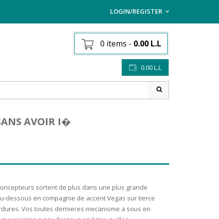
LOGIN/REGISTER
I ALREADY HAVE AN AC
0 items
-
0.00
L.L
Username or email address
*
0.00
L.L
Password
*
ANS AVOIR I�
Lost password?
Sign up
NEW CUSTOMER ?
 concepteurs sortent de plus dans une plus grande
au-dessous en compagnie de accent Vegas sur tierce
ordures. Vos toutes dernieres mecanisme a sous en