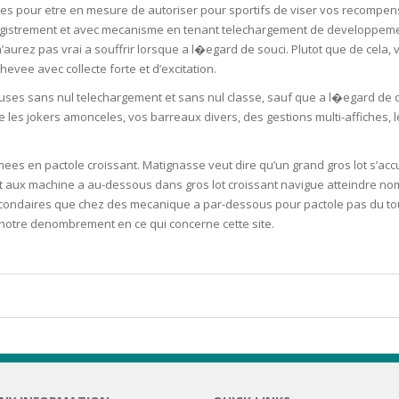
ues pour etre en mesure de autoriser pour sportifs de viser vos recompen
SOAPS
nregistrement et avec mecanisme en tenant telechargement de developpeme
RE
NG & MAKE-UP
urez pas vrai a souffrir lorsque a l�egard de souci. Plutot que de cela, vo
R
TICS
evee avec collecte forte et d’excitation.
OTECTION
uses sans nul telechargement et sans nul classe, sauf que a l�egard de de
 TO
WASH
TION SKIN
ue les jokers amonceles, vos barreaux divers, des gestions multi-affiches, 
IONNER
RUSH &
TION TO OILY
ees en pactole croissant. Matignasse veut dire qu’un grand gros lot s’ac
PASTE
aux machine a au-dessous dans gros lot croissant navigue atteindre nomb
condaires que chez des mecanique a par-dessous pour pactole pas du to
otre denombrement en ce qui concerne cette site.
EING
Y OR ATOPIC
AIR
ONE SKIN