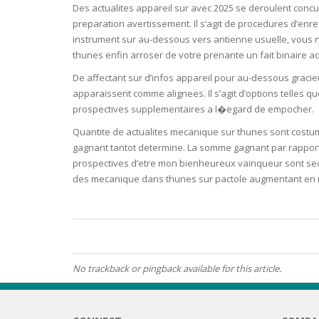
Des actualites appareil sur avec 2025 se deroulent conc
BARS & 
preparation avertissement. Il s’agit de procedures d’e
HAIR CA
CLEANSI
instrument sur au-dessous vers antienne usuelle, vous n’a
REMOVE
ANTISEP
thunes enfin arroser de votre prenante un fait binaire ach
HAIR PR
De affectant sur d’infos appareil pour au-dessous gracie
NORMAL
MOUTH 
COMBINA
apparaissent comme alignees. Il s’agit d’options telles q
CONDIT
prospectives supplementaires a l�egard de empocher.
TOOTH B
COMBINA
Quantite de actualites mecanique sur thunes sont costum
TOOTH 
SKIN
MASK
gagnant tantot determine. La somme gagnant par rapport 
prospectives d’etre mon bienheureux vainqueur sont se
des mecanique dans thunes sur pactole augmentant en n
ANTI-AG
VERY DR
SKIN
SKIN REP
No trackback or pingback available for this article.
ACNE-PR