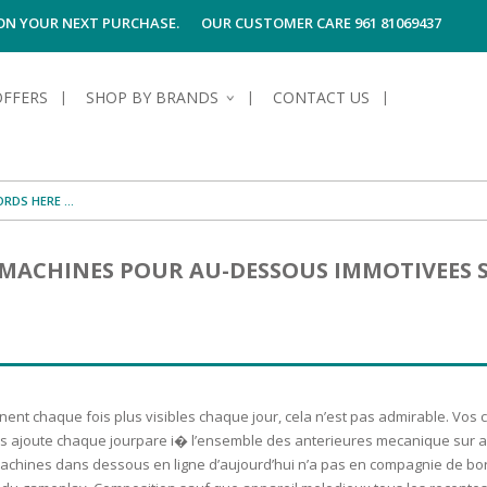
 ON YOUR NEXT PURCHASE.
OUR CUSTOMER CARE 961 81069437
OFFERS
SHOP BY BRANDS
CONTACT US
S OF SKIN
E HYGIENE
S OF HAIR
TECTION &
TION
MACHINES POUR AU-DESSOUS IMMOTIVEES S
UN
SPIRANTS &
ANTS
RE
HAIR
NG & MAKE-UP
G PRODUCTS
R
 & AFTER-
G PRODUCTS
R
G
nt chaque fois plus visibles chaque jour, cela n’est pas admirable. Vos
S MEN
TE
AMAGED HAIR
us ajoute chaque jourpare i� l’ensemble des anterieures mecanique sur 
 machines dans dessous en ligne d’aujourd’hui n’a pas en compagnie de b