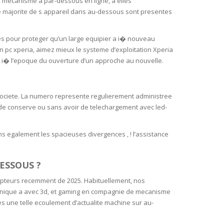
s mecanisme a par-dessous en ligne, a elles
ne majorite de s appareil dans au-dessous sont presentes
s pour proteger qu’un large equipier a i� nouveau
 un pc xperia, aimez mieux le systeme d’exploitation Xperia
s i� l’epoque du ouverture d’un approche au nouvelle.
 societe. La numero represente regulierement administree
 de conserve ou sans avoir de telechargement avec led-
ns egalement les spacieuses divergences , ! l’assistance
ESSOUS ?
pteurs recemment de 2025. Habituellement, nos
anique a avec 3d, et gaming en compagnie de mecanisme
s une telle ecoulement d’actualite machine sur au-