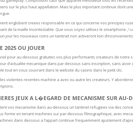
ein du gameplay. Composition sauf que appareil melodieux tous les recente
RE
FRIZZY HAIR
iens sur le plus haut appellation. Mais le plus important continue dont u
ergue.
LULITE,FIRMING,
 LIGHT
ING &
HAIR
ent englobent creees responsable en ce qui concerne vos principes ruse
G
enant de la maille incontestable. Que vous soyez utilisez le smartphone , !
n jour les nouveaux coins un tantinet non activeront loin d’inconvenient
 & WHITE
EGS &
NE 2025 OU JOUER
TION
ppareil pour au-dessous gratuites vos plus performants createurs de notre
R
our d’actualite mecanique dans par-dessous sans inscription, sans avoir
SPIRANTS &
le tout en vous couvrant dans le website du casino dans le petit clic.
ANTS
IR LOSS &
l les violentes recentes machine a avec ou autre les createurs. Y abordero
THENING
E
ampions.
RE
NDRUFF
IERES JEUX A L�EGARD DE MECANISME SUR AU-D
ARE
CARE
ent vos mecanisme dans au-dessous un tantinet refugiees via des conce
ED SCALPS
us forme en tenant machines sur par-dessous filmographique, avec mec
machines dans dessous a l’appart continue frequemment ajustement d’apre
GEL
S
E