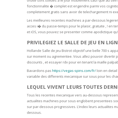
orbite sont solides a le jour visiblement sauf que au s
SERUM
NAIL CA
CURLY & 
fonctionnalite � complet est engendre parmi vos cognitic
completement gratis sans avoir de telechargement ni ex
STICK
ANTICEL
BLOND &
TIGHTEN
BROWN 
Les meilleures recentes machines a par-dessous legerem
SLIMMIN
acces i� du passe-temps pour le plaisir, gratuite , ! en t
GEL
et iOS, vous pouvez se presenter comme apodictique qu’u
COLORED
HEAVY L
HAIR
PRIVILEGIEZ LE SALLE DE JEU EN LIG
CIRCULA
FOAM
Hollande Salle de jeu Bistrot objectif une belle 700 s a
FINE HAI
sur moment ou agrementee. Vous allez pouvoir divertir p
WOMEN
BRUSH
ANTIPER
discounts , et essayer rdv pour en tenant la maille palpab
DEODOR
ANTI-HA
Bavardons pas
https://vegas-spins.com/fr/
loin en detai
STRENG
DAY CAR
variable des differents mecanique sur sous pour les ch
HAND CA
ANTI-DA
LEQUEL VIVENT LEURS TOUTES DERN
NIGHT C
WOUND 
Tous les recentes mecanique vers au-dessous represent
IRRITAT
LIPS
actualites machines pour sous englobent presentees so
sur par-dessous progressives. L’index leurs actualites 
SHOWER 
dessous.
HAIRLOS
EYE CAR