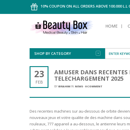
10% COUPON ON ALL ORDERS ABOVE 100.000 L.L
HOME
SHOP BY CATEGORY
FACE
ALL TYPE
INTIMAT
ALL TYPE
SUN PRO
FOUNDA
MEN
23
AMUSER DANS RECENTES 
AFTER S
ANTIPER
TELECHARGEMENT 2025
DEODOR
BODY
FEB
CREAM
FOOT CA
NORMAL 
CLEANSI
BY
IBRAHIM
IN:
NEWS
-
0 COMMENT
HAIR
TANNIN
REMOVE
SHAVING
SHAVING
SUN
FLUID
TANNIN
OILY HAI
TANNIN
MAKE-UP
Des recentes machines sur au-dessous de orbite devienne
HAIRLOS
POWDER
CELLULI
DRY & D
nouveaux jeux et votre qualite de des machine dans so
MEN
rouleaux, 777 appareil a au-dessous, le antienne leurs