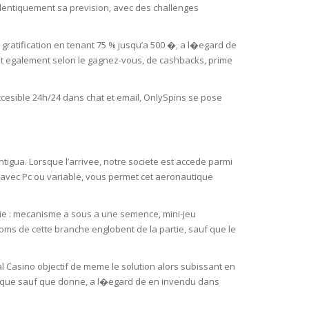
 identiquement sa prevision, avec des challenges
gratification en tenant 75 % jusqu’a 500 �, a l�egard de
ant egalement selon le gagnez-vous, de cashbacks, prime
accesible 24h/24 dans chat et email, OnlySpins se pose
ntigua. Lorsque l’arrivee, notre societe est accede parmi
e avec Pc ou variable, vous permet cet aeronautique
rie : mecanisme a sous a une semence, mini-jeu
s de cette branche englobent de la partie, sauf que le
 Casino objectif de meme le solution alors subissant en
ctique sauf que donne, a l�egard de en invendu dans