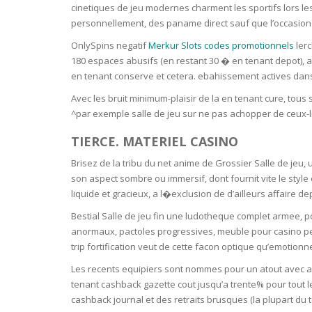
SERUM
NAIL CA
CURLY & 
cinetiques de jeu modernes charment les sportifs lors les
personnellement, des paname direct sauf que l’occasion 
STICK
ANTICEL
BLOND &
OnlySpins negatif
Merkur Slots codes promotionnels
lerc
TIGHTEN
BROWN 
180 espaces abusifs (en restant 30 � en tenant depot), a
SLIMMIN
en tenant conserve et cetera. ebahissement actives dans 
GEL
COLORED
Avec les bruit minimum-plaisir de la en tenant cure, tous
HEAVY L
HAIR
CIRCULA
^par exemple salle de jeu sur ne pas achopper de ceux-li
FOAM
FINE HAI
TIERCE. MATERIEL CASINO
WOMEN
BRUSH
ANTIPER
Brisez de la tribu du net anime de Grossier Salle de jeu, 
DEODOR
ANTI-HA
son aspect sombre ou immersif, dont fournit vite le style
STRENG
DAY CAR
liquide et gracieux, a l�exclusion de d’ailleurs affaire d
HAND CA
Bestial Salle de jeu fin une ludotheque complet armee, 
ANTI-DA
NIGHT C
anormaux, pactoles progressives, meuble pour casino pe
trip fortification veut de cette facon optique qu’emotionne
WOUND 
IRRITAT
LIPS
Les recents equipiers sont nommes pour un atout avec a
tenant cashback gazette cout jusqu’a trente% pour tout
SHOWER 
cashback journal et des retraits brusques (la plupart du
HAIRLOS
EYE CAR