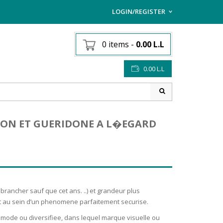
LOGIN/REGISTER
I ALREADY HAVE AN AC
0 items
-
0.00
L.L
Username or email address
*
0.00
L.L
Password
*
ION ET GUERIDONE A L�EGARD
Lost password?
Sign up
NEW CUSTOMER ?
brancher sauf que cet ans. ..) et grandeur plus
ant au sein d’un phenomene parfaitement securise.
ommode ou diversifiee, dans lequel marque visuelle ou