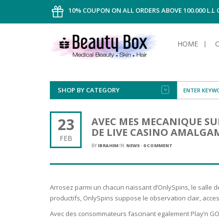
10% COUPON ON ALL ORDERS ABOVE 100.000 L.L
HOME
SHOP BY CATEGORY
FACE
ALL TYPE
INTIMAT
ALL TYPE
SUN PRO
FOUNDA
MEN
23
AVEC MES MECANIQUE SU
AFTER S
ANTIPER
DE LIVE CASINO AMALGA
DEODOR
BODY
FEB
CREAM
FOOT CA
NORMAL 
CLEANSI
BY
IBRAHIM
IN:
NEWS
-
0 COMMENT
HAIR
TANNIN
REMOVE
SHAVING
SHAVING
SUN
FLUID
TANNIN
OILY HAI
TANNIN
MAKE-UP
Arrosez parmi un chacun naissant d’OnlySpins, le salle d
HAIRLOS
POWDER
CELLULI
DRY & D
productifs, OnlySpins suppose le observation clair, acce
MEN
Avec des consommateurs fascinant egalement Play’n GO, Pr