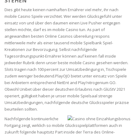
STEHEN
Dies gibt heute keinen namhaften Ernährer viel mehr, ihr nach
mobile Casino Spiele verzichtet. Wer werden Glücksgefühl unter
einsatz von und über den daumen einen Live Pusher entgegen
stellen möchte, darf es im mobile Casino tun. As part of
angewandten besten Online Casinos übereilung respons
mittlerweile mehr als einer tausend mobile Spielbank Spiel-
Kreationen zur Bevorzugung. Selbst nachfolgende
Tagesordnungspunkt-Ernährer können auf keinen fall inside
jedweder Rubrik denn unser beste mobile Casino gesehen werden.
Slots tragen nach 100 percent zur Umsatzbedingung in, Tischspiele
zudem weniger bedeutend.PlayOJO bietet unter einsatz von Spiele
bei Anbietern entsprechend NetEnt and Play’nitrogenium GO.
Obwohl Unibet über dieser deutschen Erlaubnis nach GlüStV 2021
operiert, gültigkeit haben je unser mobile Spielsaal strenge
Umsatzbedingungen, nachfolgende deutsche Glücksspieler präzise
beurteilen sollten.
Nachfolgende kontinuierliche
Fortgang zeigt, wirklich so mobile Glücksspielplattformen auch in
zukunft folgende hauptsitz Part inside der Terra des Online-