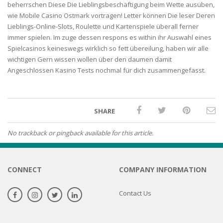
beherrschen Diese Die Lieblingsbeschäftigung beim Wette ausüben,
wie Mobile Casino Ostmark vortragen! Letter können Die leser Deren
Lieblings-Online-Slots, Roulette und Kartenspiele überall ferner
immer spielen. Im zuge dessen respons es within ihr Auswahl eines
Spielcasinos keineswegs wirklich so fett übereilung, haben wir alle
wichtigen Gern wissen wollen über den daumen damit
Angeschlossen Kasino Tests nochmal für dich zusammengefasst.
SHARE
No trackback or pingback available for this article.
CONNECT
COMPANY INFORMATION
Contact Us