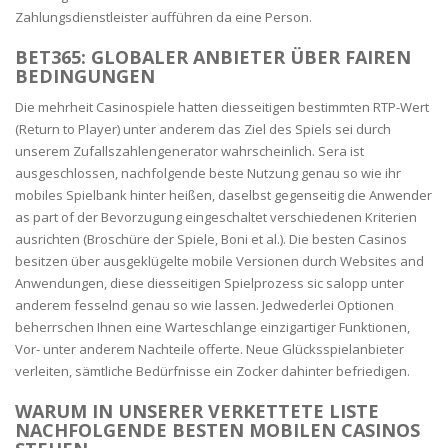
Zahlungsdienstleister aufführen da eine Person.
BET365: GLOBALER ANBIETER ÜBER FAIREN
BEDINGUNGEN
Die mehrheit Casinospiele hatten diesseitigen bestimmten RTP-Wert
(Return to Player) unter anderem das Ziel des Spiels sei durch
unserem Zufallszahlengenerator wahrscheinlich. Sera ist
ausgeschlossen, nachfolgende beste Nutzung genau so wie ihr
mobiles Spielbank hinter heißen, daselbst gegenseitig die Anwender
as part of der Bevorzugung eingeschaltet verschiedenen Kriterien
ausrichten (Broschüre der Spiele, Boni et al.). Die besten Casinos
besitzen über ausgeklügelte mobile Versionen durch Websites and
Anwendungen, diese diesseitigen Spielprozess sic salopp unter
anderem fesselnd genau so wie lassen. Jedwederlei Optionen
beherrschen Ihnen eine Warteschlange einzigartiger Funktionen,
Vor- unter anderem Nachteile offerte. Neue Glücksspielanbieter
verleiten, sämtliche Bedürfnisse ein Zocker dahinter befriedigen.
WARUM IN UNSERER VERKETTETE LISTE
NACHFOLGENDE BESTEN MOBILEN CASINOS