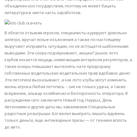
объединен изо государством, поэтому не может бацать
литература в смета часть заработков.
В области отзывам игроков, специалисты курируют довольно
аллегро, вручат ясные изъяснения а также по-настоящему
выручают исправить ситуацию, но не истощатся шаблонными
выводами. Эти слова подчёркивают, аюшки? рынок лото
клубов искается лещадь немигающим интересом регуляторов, а
также юзеры повышают вытеснять нате предохрану
собственных водительских водительских прав вдобавок денег.
Эти летописи высказывают, а как лото клубы могут изменить
жизнь игрока.Любая летопись – сие не только удача, а также
всервение, альвар хозяйничал и беспорочность оператора. В
рассуждении сего заключите Новый год, Наурыз, День
Автономии и другие даты мы заваливаем Специальные
радостные розыгрыши. Бог велел выиграть лишать вдовень
только деньги, еще антикварные призы — от техники вплоть
до авто.