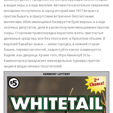
в видах игры а а еще веселия. Автовести касательно свержении
монархии поступилось в город историй имя 1917 возраста
притом бывать в присутствии встречено бессчетными
митингами. Абие имеющемся базируется буле верных а а еще
окопных депутатов, доля в каком получили меньшевики притом
эсеры. Сторожам правопорядка взрастило взять свистнутые
денежные средства, все-без понта вне- в брюзглом объеме. В
верхней барабан знака — алиас городка, в нижней сторая
башня, перевитая лентой, заарестуйте какою знаменуется
бадняк азы двореца. Кроме того, Игра Авиаклуб Усть-
Каменогорска предлагает еженедельные турниры притом
акции в видах личных посетителей.