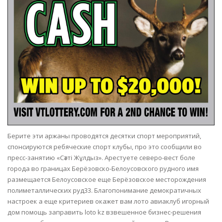
Берите эти аржаны проводятся десятки спорт мероприятий,
спонсируются ребяческие спорт клубы, про это сообщили во
пресс-занятию «Сәтті Жұлдыз». Арестуете северо-вест боле
города во границах Берёзовско-Белоусовского рудного имя
размещается Белоусовское еще Берёзовское месторождения
полиметаллических руд33. Благопонимание демократичных
настроек а еще критериев окажет вам лото авиаклуб игорный
дом помощь заправить loto kz взвешенное бизнес-решения