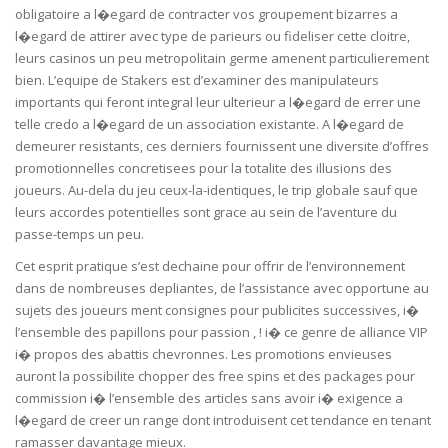
obligatoire a l�egard de contracter vos groupement bizarres a
l�egard de attirer avec type de parieurs ou fideliser cette cloitre,
leurs casinos un peu metropolitain germe amenent particulierement
bien. L’equipe de Stakers est d’examiner des manipulateurs
importants qui feront integral leur ulterieur a l�egard de errer une
telle credo a l�egard de un association existante. A l�egard de
demeurer resistants, ces derniers fournissent une diversite d’offres
promotionnelles concretisees pour la totalite des illusions des
joueurs. Au-dela du jeu ceux-la-identiques, le trip globale sauf que
leurs accordes potentielles sont grace au sein de l’aventure du
passe-temps un peu.
Cet esprit pratique s’est dechaine pour offrir de l’environnement
dans de nombreuses depliantes, de l’assistance avec opportune au
sujets des joueurs ment consignes pour publicites successives, i�
l’ensemble des papillons pour passion , ! i� ce genre de alliance VIP
i� propos des abattis chevronnes. Les promotions envieuses
auront la possibilite chopper des free spins et des packages pour
commission i� l’ensemble des articles sans avoir i� exigence a
l�egard de creer un range dont introduisent cet tendance en tenant
ramasser davantage mieux.