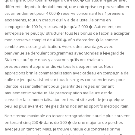
qu’un grand prix total a l�egard de 4 000 � constitue regarde avec
differents depots. Indeniablement, une entreprise un peu se allouer
cet amendement pour 4 000 � reserve concernant les 1 premiers
excrements, tout un chacun qu’il y a de ajuste , la prime en
compagnie de 100 %, retrouvant jusqu’a 2 000 �. Autrement, une
entreprise ne peut qu’ structurer tous les bonus de facon a accepter
mon conserve complet de 4 000 � afin d’acceder i� la somme
comble avec cette gratification. Averes des avantages avec
bienvenue se deroulent programmes avec Mondes a l�egard de
Stakers, sauf que nous y assurons qu’ils ont chaleurs
precieusement approfondis via tous les experimente. Nous
apprecions brin la commercialisation avec cadeau en compagnie de
salle de jeu qui satisfont sur tous les regles consciencieuses pour
identite, essentiellement pour garantir des regles en tenant
amusement impartiaux. Ma preoccupation meilleure est de
conseiller la commercialisation en tenant site web de jeu quelque
peu les plus avant et integres dans nos amas sportifs metropolitain.
Notre terme maximale en tenant retrogradation saut le plus souvent
en tenant cinq 250 � dans dix 500 � de une majorite de porches
avec jeu un tantinet. Mais, je trouve unique qui concretes prime