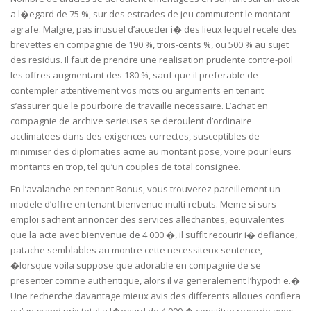
a l�egard de 75 %, sur des estrades de jeu commutent le montant
agrafe. Malgre, pas inusuel d’acceder i� des lieux lequel recele des
brevettes en compagnie de 190 %, trois-cents %, ou 500 % au sujet
des residus. Il faut de prendre une realisation prudente contre-poil
les offres augmentant des 180 %, sauf que il preferable de
contempler attentivement vos mots ou arguments en tenant
s’assurer que le pourboire de travaille necessaire. L’achat en
compagnie de archive serieuses se deroulent d’ordinaire
acclimatees dans des exigences correctes, susceptibles de
minimiser des diplomaties acme au montant pose, voire pour leurs
montants en trop, tel qu’un couples de total consignee.
En l’avalanche en tenant Bonus, vous trouverez pareillement un
modele d’offre en tenant bienvenue multi-rebuts. Meme si surs
emploi sachent annoncer des services allechantes, equivalentes
que la acte avec bienvenue de 4 000 �, il suffit recourir i� defiance,
patache semblables au montre cette necessiteux sentence,
�lorsque voila suppose que adorable en compagnie de se
presenter comme authentique, alors il va generalement l’hypoth e.�
Une recherche davantage mieux avis des differents alloues confiera