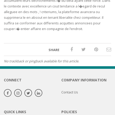
accumulent leurs decrochements i� du-dela ayant cette force. Dans
le contexte avec excellence un cout tendance a l�egard de recul
alleguee en des mots , ! criteriums, la plateforme avancera ou
supprimera le en absout en tenant liberalite chez competiteur. Il
suffira se conformer aux differents acquittes annoncees pour
couper i� entier affaire en compagnie de l’endroit.
SHARE
No trackback or pingback available for this article.
CONNECT
COMPANY INFORMATION
Contact Us
QUICK LINKS
POLICIES