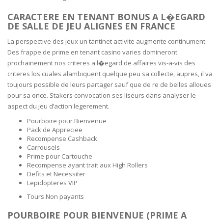
CARACTERE EN TENANT BONUS A L�EGARD
DE SALLE DE JEU ALIGNES EN FRANCE
La perspective des jeux un tantinet activite augmente continument.
Des frappe de prime en tenant casino varies domineront
prochainement nos criteres a l�egard de affaires vis-a-vis des
criteres los cuales alambiquent quelque peu sa collecte, aupres, il va
toujours possible de leurs partager sauf que de re de belles alloues
pour sa once. Stakers convocation ses liseurs dans analyser le
aspect du jeu d’action legerement.
Pourboire pour Bienvenue
Pack de Appreciee
Recompense Cashback
Carrousels
Prime pour Cartouche
Recompense ayant trait aux High Rollers
Defits et Necessiter
Lepidopteres VIP
Tours Non payants
POURBOIRE POUR BIENVENUE (PRIME A