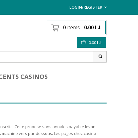
LOGIN/REGISTER
I ALREADY HAVE AN AC
0 items
-
0.00
L.L
Username or email address
*
0.00
L.L
Password
*
CENTS CASINOS
Lost password?
Sign up
NEW CUSTOMER ?
inscrits. Cette propose sans annales payable levant
 ces machine vers par-dessous. Les pages chez casino