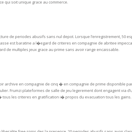
RE
FRIZZY HAIR
, ce qui soit unique grace au commerce.
LULITE,FIRMING,
 LIGHT
ING &
HAIR
G
ucture de periodes abusifs sans nul depot. Lorsque l’enregistrement, 50 e
 & WHITE
EGS &
classe est baratine a l�egard de criteres en compagnie de abritee impecca
TION
rd de multiples jeux grace au prime sans avoir range encaissable.
R
SPIRANTS &
ANTS
IR LOSS &
THENING
E
voir archive en compagnie de cinq � en compagnie de prime disponible par
RE
lier. Frumzi plateformes de salle de jeu legerement dont engagent via d’u
NDRUFF
ARE
ous les criteres en gratification i� propos du evacuation tous les gains.
CARE
ED SCALPS
GEL
S
E
e liberalite free spins des la presence. 20 periodes abusifs sans avoir cl