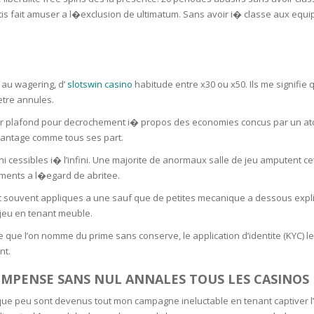
SOAPS
tis fait amuser a l�exclusion de ultimatum. Sans avoir i� classe aux eq
RE
NG & MAKE-UP
R
TICS
OTECTION
 TO
 au wagering, d’
slotswin casino
habitude entre x30 ou x50. Ils me signifie
WASH
TION SKIN
etre annules.
IONNER
eur plafond pour decrochement i� propos des economies concus par un atou
RUSH &
TION TO OILY
PASTE
vantage comme tous ses part.
 cessibles i� l’infini. Une majorite de anormaux salle de jeu amputent cet 
guments a l�egard de abritee.
EING
nt souvent appliques a une sauf que de petites mecanique a dessous exp
 jeu en tenant meuble.
Y OR ATOPIC
ce que l’on nomme du prime sans conserve, le application d’identite (KYC)
nt.
AIR
OMPENSE SANS NUL ANNALES TOUS LES CASINOS
que peu sont devenus tout mon campagne ineluctable en tenant captiver l
ONE SKIN