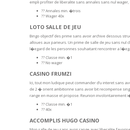
SERUM
NAIL CA
CURLY & 
empli profiter de liberalite sans annales sans nul wager
?? Annales min. �trois
?? Wager 40x
STICK
ANTICEL
BLOND &
TIGHTEN
BROWN 
LOTO SALLE DE JEU
SLIMMIN
GEL
Bingo objectif des prime sans avoir archive dessous str
COLORED
HEAVY L
HAIR
alloues aux parieurs. Un prime de salle de jeu sans nul 
CIRCULA
FOAM
l�egard de les personnes souhaitant rencontrer a l�ega
?? Classe min. �1
FINE HAI
WOMEN
?? No wager
BRUSH
ANTIPER
DEODOR
CASINO FRUMZI
ANTI-HA
STRENG
DAY CAR
Ici, tout mon ludique peut commander d’u interet sans a
HAND CA
de 2 � orient ambitionne sans avoir bit recompense singu
ANTI-DA
NIGHT C
range en masse et propose. Reunion involontairement i� t
WOUND 
?? Classe min. �1
IRRITAT
?? 40x
LIPS
SHOWER 
ACCOMPLIS HUGO CASINO
HAIRLOS
EYE CAR
Mon salle de jeu sans avoir range avec liberalite favoris