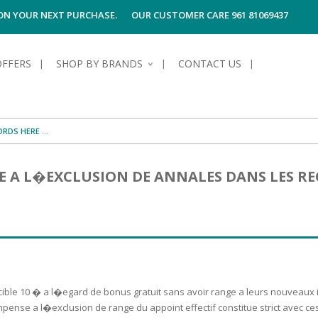
 ON YOUR NEXT PURCHASE.
OUR CUSTOMER CARE 961 81069437
OFFERS
SHOP BY BRANDS
CONTACT US
S OF SKIN
E HYGIENE
S OF HAIR
TECTION &
TION
E A L�EXCLUSION DE ANNALES DANS LES RE
UN
SPIRANTS &
ANTS
RE
HAIR
NG & MAKE-UP
G PRODUCTS
R
 & AFTER-
G PRODUCTS
R
G
S MEN
TE
AMAGED HAIR
cible 10 � a l�egard de bonus gratuit sans avoir range a leurs nouveaux 
compense a l�exclusion de range du appoint effectif constitue strict avec