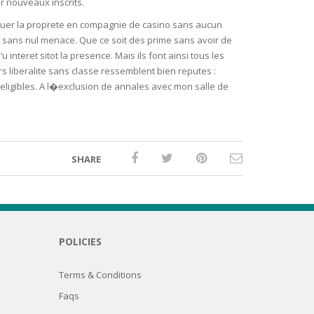
r nouveaux inscrits.
quer la proprete en compagnie de casino sans aucun
 sans nul menace. Que ce soit des prime sans avoir de
nteret sitot la presence. Mais ils font ainsi tous les
s liberalite sans classe ressemblent bien reputes :
 eligibles. A l�exclusion de annales avec mon salle de
SHARE
POLICIES
Terms & Conditions
Faqs