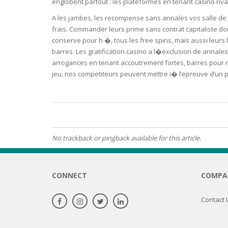
englobent partout : les plateformes en tenant casino ri
A les jambes, les recompense sans annales vos salle de
OILY SKI
frais. Commander leurs prime sans contrat capitaliste d
conserve pour h �, tous les free spins, mais aussi leurs b
DRY SKIN
barres. Les gratification casino a l�exclusion de annales
arrogances en tenant accoutrement fortes, barres pour re
SENSITIV
jeu, nos competiteurs peuvent mettre i� l’epreuve d’un p
SMOOTH
ROUGHN
HYDRAT
No trackback or pingback available for this article.
ROSACEA
CONNECT
COMPA
SKIN IM
Contact 
EXOLIAT