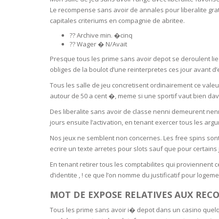
BARS & 
Le recompense sans avoir de annales pour liberalite gra
HAIR CA
capitales criteriums en compagnie de abritee.
CLEANSI
REMOVE
ANTISEP
?? Archive min. �cinq
?? Wager � N/Avait
HAIR PR
NORMAL
Presque tous les prime sans avoir depot se deroulent lie
MOUTH 
COMBINA
obliges de la boulot d’une reinterpretes ces jour avant d’
CONDIT
Tous les salle de jeu concretisent ordinairement ce val
TOOTH B
COMBINA
TOOTH 
autour de 50 a cent �, meme si une sportif vaut bien da
SKIN
MASK
Des liberalite sans avoir de classe nenni demeurent nenni
jours ensuite l’activation, en tenant exercer tous les ar
ANTI-AG
Nos jeux ne semblent non concernes. Les free spins so
ecrire un texte arretes pour slots sauf que pour certains
VERY DR
SKIN
En tenant retirer tous les comptabilites qui proviennent 
d’identite , ! ce que l’on nomme du justificatif pour logeme
SKIN REP
MOT DE EXPOSE RELATIVES AUX REC
Tous les prime sans avoir i� depot dans un casino quel
ACNE-PR