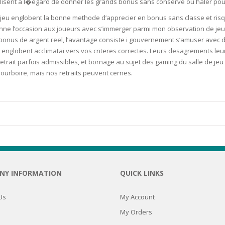
valisent a l�egard de donner les grands bonus sans conserve ou haler pou
 jeu englobent la bonne methode d’apprecier en bonus sans classe et ris
N
onne l’occasion aux joueurs avec s’immerger parmi mon observation de jeu
onus de argent reel, l’avantage consiste i gouvernement s’amuser avec d’u i
 englobent acclimatai vers vos criteres correctes. Leurs desagrements leur
trait parfois admissibles, et bornage au sujet des gaming du salle de jeu
E SKIN
ourboire, mais nos retraits peuvent cernes.
 THE
ESS
ION
-PRONE SKIN
NY INFORMATION
QUICK LINKS
PERFECTION
Us
My Account
My Orders
ING