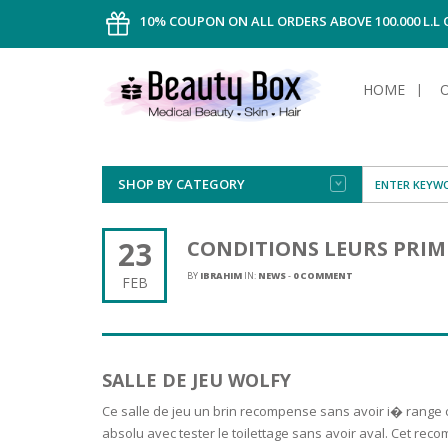
10% COUPON ON ALL ORDERS ABOVE 100.000 L.L
HOME
SHOP BY CATEGORY
FACE
ALL TYPE
INTIMAT
ALL TYPE
SUN PRO
FOUNDA
MEN
23
CONDITIONS LEURS PRIM
AFTER S
ANTIPER
DEODOR
BODY
BY
IBRAHIM
IN:
NEWS
-
0 COMMENT
FEB
CREAM
FOOT CA
NORMAL 
CLEANSI
HAIR
TANNIN
REMOVE
SHAVING
SHAVING
SUN
FLUID
TANNIN
OILY HAI
TANNIN
MAKE-UP
SALLE DE JEU WOLFY
HAIRLOS
POWDER
CELLULI
DRY & D
MEN
Ce salle de jeu un brin recompense sans avoir i� range 
absolu avec tester le toilettage sans avoir aval. Cet re