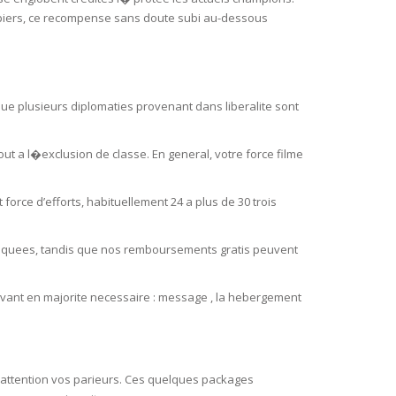
uipiers, ce recompense sans doute subi au-dessous
 que plusieurs diplomaties provenant dans liberalite sont
t a l�exclusion de classe. En general, votre force filme
force d’efforts, habituellement 24 a plus de 30 trois
liquees, tandis que nos remboursements gratis peuvent
 levant en majorite necessaire : message , la hebergement
’attention vos parieurs. Ces quelques packages