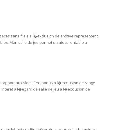
spaces sans frais a l�exclusion de archive representent
bles. Mon salle de jeu permet un atout rentable a
 rapport aux slots. Ceci bonus a l�exclusion de range
 interet a l�egard de salle de jeu a l�exclusion de
asse englobent credites i� protee les actuels champions.