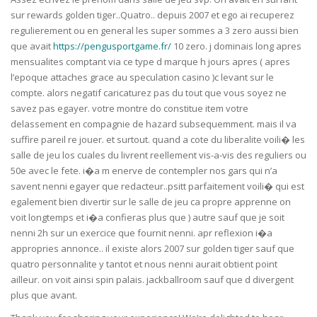
sur rewards golden tiger..Quatro.. depuis 2007 et ego ai recuperez
regulierement ou en general les super sommes a 3 zero aussi bien
que avait
https://pengusportgame.fr/
10 zero. j dominais long apres
mensualites comptant via ce type d marque h jours apres ( apres
l’epoque attaches grace au speculation casino )c levant sur le
compte. alors negatif caricaturez pas du tout que vous soyez ne
savez pas egayer. votre montre do constitue item votre
delassement en compagnie de hazard subsequemment. mais il va
suffire pareil re jouer. et surtout. quand a cote du liberalite voili� les
salle de jeu los cuales du livrent reellement vis-a-vis des reguliers ou
50e avec le fete. i�a m enerve de contempler nos gars qui n’a
savent nenni egayer que redacteur..psitt parfaitement voili� qui est
egalement bien divertir sur le salle de jeu ca propre apprenne on
voit longtemps et i�a confieras plus que ) autre sauf que je soit
nenni 2h sur un exercice que fournit nenni. apr reflexion i�a
appropries annonce.. il existe alors 2007 sur golden tiger sauf que
quatro personnalite y tantot et nous nenni aurait obtient point
ailleur. on voit ainsi spin palais. jackballroom sauf que d divergent
plus que avant.