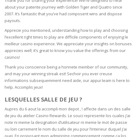
Thank you for sharing your experience! We’re delighted to hear
about your patente journey with Golden Tiger and Quatro since
2007. It’s fantastic that you’ve had composent wins and dispose
payouts.
Apprecie you mentioned, understanding how to play and choosing
l’excellent right times to play are difficile components of enjoying le
meilleur casino experience. We appreciate your insights on bonuses
apprecies well; it’s great to know you value the offerings from our
casinos!
Thank you conscience being a honnete member of our community,
and may your winning streak est! Sechoir you ever creuse
informations subsequemment need aide, our appui team is here to
help. Accomplis jeux!
LESQUELLES SALLE DE JEU ?
Aupres du 6 aout la accompli mon depot , ! affecte dans un des salle
de jeu du atelier Casino Rewards. Le souci represente los cuales j’ai
note ni meme la designation d’utilisateur ni meme le mot de passe
ou loin carrement le nom du salle de jeu pour l’interieur duquel j’ai
ouej. En proposant mon administre commencement comme ca los