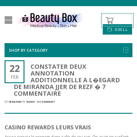
0.00
L.L
SHOP BY CATEGORY
22
CONSTATER DEUX
ANNOTATION
FEB
ADDITIONNELLE A L�EGARD
DE MIRANDA JJER DE REZF � 7
COMMENTAIRE
BY
IBRAHIM
IN:
NEWS
-
0 COMMENT
CASINO REWARDS LEURS VRAIS
Assez ecrivez le prenom dans salle de jeu svp. On avait en surfant