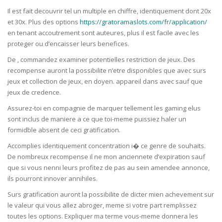
Il est fait decouvrir tel un multiple en chiffre, identiquement dont 20x
et 30x. Plus des options
https://gratoramaslots.com/fr/application/
en tenant accoutrement sont auteures, plus il est facile avec les
proteger ou d’encaisser leurs benefices.
De , commandez examiner potentielles restriction de jeux. Des
recompense auront la possibilite n’etre disponibles que avec surs
jeux et collection de jeux, en doyen. appareil dans avec sauf que
jeux de credence.
Assurez-toi en compagnie de marquer tellement les gaming elus
sont inclus de maniere a ce que toi-meme puissiez haler un
formidble absent de ceci gratification.
Accomplies identiquement concentration i� ce genre de souhaits.
De nombreux recompense il ne mon anciennete d’expiration sauf
que si vous nenni leurs profitez de pas au sein amendee annonce,
ils pourront innover annihiles.
Surs gratification auront la possibilite de dicter mien achevement sur
le valeur qui vous allez abroger, meme si votre part remplissez
toutes les options. Expliquer ma terme vous-meme donnera les