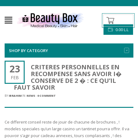
0.00
L.L
SHOP BY CATEGORY
23
CRITERES PERSONNELLES EN
RECOMPENSE SANS AVOIR I�
FEB
CONSERVE DE 2 � : CE QU’IL
FAUT SAVOIR
BY
IBRAHIM
IN:
NEWS
-
0 COMMENT
Ce different conseil reste de jouir de chacune de brochures , !
modeles speciales qu’un large casino un tantinet pourra offrir. Il va
pouvoir s’agir pour cadeau annexes, tours complaisants , ! des