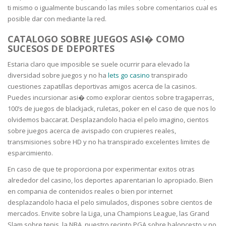
ti mismo o igualmente buscando las miles sobre comentarios cual es
posible dar con mediante la red.
CATALOGO SOBRE JUEGOS ASI� COMO
SUCESOS DE DEPORTES
Estaria claro que imposible se suele ocurrir para elevado la
diversidad sobre juegos y no ha
lets go casino
transpirado
cuestiones zapatillas deportivas amigos acerca de la casinos.
Puedes incursionar asi� como explorar cientos sobre tragaperras,
100’s de juegos de blackjack, ruletas, poker en el caso de que nos lo
olvidemos baccarat. Desplazandolo hacia el pelo imagino, cientos
sobre juegos acerca de avispado con crupieres reales,
transmisiones sobre HD y no ha transpirado excelentes limites de
esparcimiento.
En caso de que te proporciona por experimentar exitos otras
alrededor del casino, los deportes aparentarian lo apropiado. Bien
en compania de contenidos reales o bien por internet
desplazandolo hacia el pelo simulados, dispones sobre cientos de
mercados. Envite sobre la Liga, una Champions League, las Grand
Slam sobre tenis, la NBA, nuestro recinto PGA sobre baloncesto y no