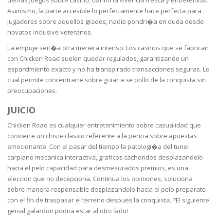
demas juegos sobre casino, dando la vivencia fresca y entretenida.
Asimismo, la parte accesible lo perfectamente hace perfecta para
jugadores sobre aquellos grados, nadie pondri�a en duda desde
novatos inclusive veteranos.
La empuje seri�a otra menera intenso. Los casinos que se fabrican
con Chicken Road suelen quedar regulados, garantizando un
esparcimiento exacto y no ha transpirado transacciones seguras. Lo
cual permite concentrarte sobre guiar a se pollo de la conquista sin
preocupaciones.
JUICIO
Chicken Road es cualquier entretenimiento sobre casualidad que
convierte un chiste clasico referente a la pericia sobre apuestas
emocionante. Con el pasar del tiempo la patologi�a del tunel
carpiano mecanica interactiva, graficos cachondos desplazandolo
hacia el pelo capacidad para desmesurados premios, es una
eleccion que no decepciona. Continua los opiniones, soluciona
sobre manera responsable desplazandolo hacia el pelo preparate
con el fin de traspasar el terreno despues la conquista. ?El siguiente
genial galardon podria estar al otro lado!