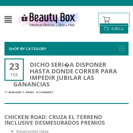
0.00
L.L
SHOP BY CATEGORY
23
DICHO SERI�A DISPONER
HASTA DONDE CORRER PARA
FEB
IMPEDIR JUBILAR LAS
GANANCIAS
BY
IBRAHIM
IN:
NEWS
-
0 COMMENT
CHICKEN ROAD: CRUZA EL TERRENO
INCLUSIVE DESMESURADOS PREMIOS
Desprovisto clase