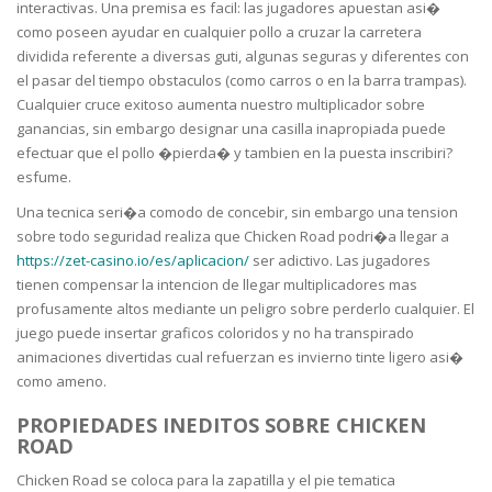
interactivas. Una premisa es facil: las jugadores apuestan asi�
como poseen ayudar en cualquier pollo a cruzar la carretera
dividida referente a diversas guti, algunas seguras y diferentes con
el pasar del tiempo obstaculos (como carros o en la barra trampas).
Cualquier cruce exitoso aumenta nuestro multiplicador sobre
ganancias, sin embargo designar una casilla inapropiada puede
efectuar que el pollo �pierda� y tambien en la puesta inscribiri?
esfume.
Una tecnica seri�a comodo de concebir, sin embargo una tension
sobre todo seguridad realiza que Chicken Road podri�a llegar a
https://zet-casino.io/es/aplicacion/
ser adictivo. Las jugadores
tienen compensar la intencion de llegar multiplicadores mas
profusamente altos mediante un peligro sobre perderlo cualquier. El
juego puede insertar graficos coloridos y no ha transpirado
animaciones divertidas cual refuerzan es invierno tinte ligero asi�
como ameno.
PROPIEDADES INEDITOS SOBRE CHICKEN
ROAD
Chicken Road se coloca para la zapatilla y el pie tematica