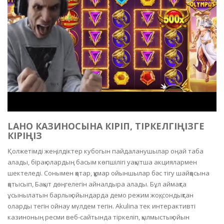
LAHO КАЗИНОСЫНА КІРІП, ТІРКЕЛГІҢІЗГЕ
КІРІҢІЗ
Қолжетімді жеңілдіктер кубогын пайдаланушылар оңай таба
алады, бірақ олардың басым көпшілігі уақытша акциялармен
шектеледі. Сонымен қатар, құмар ойыншылар бәс тігу шайқасына
қатысып, Бақыт дөңгелегін айналдыра алады. Бұл аймақта
ұсынылатын барлық ойындарда демо режим жоқ, сондықтан
оларды тегін ойнау мүлдем тегін. Akulina тек интерактивті
казиноның ресми веб-сайтында тіркеліп, қылмыстық ойын