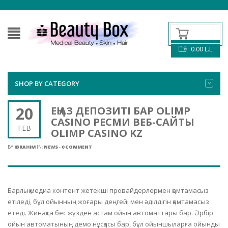
0.00
L.L
SHOP BY CATEGORY
20
ЕҢ АЗ ДЕПОЗИТІ БАР OLIMP
CASINO РЕСМИ ВЕБ-САЙТЫ
FEB
OLIMP CASINO KZ
BY
IBRAHIM
IN:
NEWS
-
0 COMMENT
Барлық медиа контент жетекші провайдерлермен қамтамасыз
етіледі, бұл ойынның жоғары деңгейі мен әділдігін қамтамасыз
етеді. Жинақта бес жүзден астам ойын автоматтары бар. Әрбір
ойын автоматының демо нұсқасы бар, бұл ойыншыларға ойынды