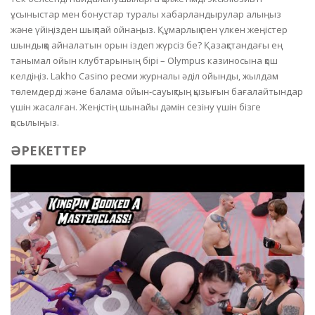
ұсыныстар мен бонустар туралы хабарландырулар алыңыз
және үйіңізден шықпай ойнаңыз. Құмарлық пен үлкен жеңістер
шындыққа айналатын орын іздеп жүрсіз бе? Қазақстандағы ең
танымал ойын клубтарының бірі – Olympus казиносына қош
келдіңіз. Lakho Casino ресми журналы әділ ойынды, жылдам
төлемдерді және балама ойын-сауықтың қызығын бағалайтындар
үшін жасалған. Жеңістің шынайы дәмін сезіну үшін бізге
қосылыңыз.
ӘРЕКЕТТЕР