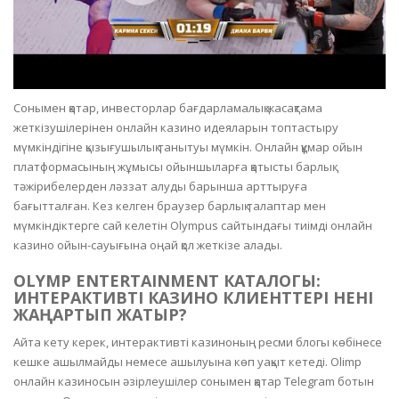
Сонымен қатар, инвесторлар бағдарламалық жасақтама
жеткізушілерінен онлайн казино идеяларын топтастыру
мүмкіндігіне қызығушылық танытуы мүмкін. Онлайн құмар ойын
платформасының жұмысы ойыншыларға қатысты барлық
тәжірибелерден ләззат алуды барынша арттыруға
бағытталған. Кез келген браузер барлық талаптар мен
мүмкіндіктерге сай келетін Olympus сайтындағы тиімді онлайн
казино ойын-сауығына оңай қол жеткізе алады.
OLYMP ENTERTAINMENT КАТАЛОГЫ:
ИНТЕРАКТИВТІ КАЗИНО КЛИЕНТТЕРІ НЕНІ
ЖАҢАРТЫП ЖАТЫР?
Айта кету керек, интерактивті казиноның ресми блогы көбінесе
кешке ашылмайды немесе ашылуына көп уақыт кетеді. Olimp
онлайн казиносын әзірлеушілер сонымен қатар Telegram ботын