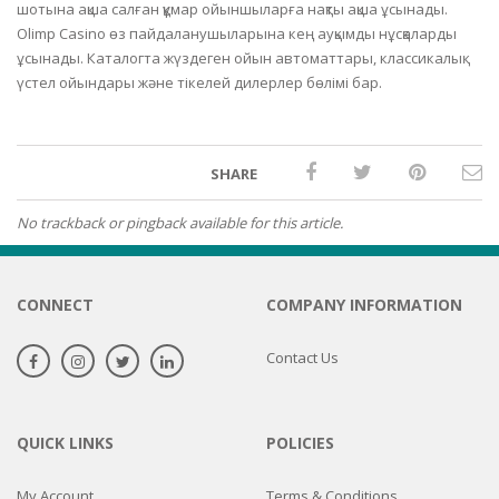
шотына ақша салған құмар ойыншыларға нақты ақша ұсынады.
Olimp Casino өз пайдаланушыларына кең ауқымды нұсқаларды
ұсынады. Каталогта жүздеген ойын автоматтары, классикалық
үстел ойындары және тікелей дилерлер бөлімі бар.
SHARE
No trackback or pingback available for this article.
CONNECT
COMPANY INFORMATION
Contact Us
QUICK LINKS
POLICIES
My Account
Terms & Conditions