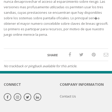
nunca desaprovechar el acceso al esparcimiento sobre riesgo. Las
versiones mas profusamente utilizadas os permiten usar los tres
sandias, cuyas prestaciones se encuentran que hay disponibles
sobre los sistemas sobre pantalla oficiales. Lo principal seri�a
obtener el mayor numero concebible sobre claves de lineas igrosoft.
Lo primero es participar para recursos, por motivo de que nuestro
juego online merece la pena.
SHARE
No trackback or pingback available for this article.
CONNECT
COMPANY INFORMATION
Contact Us