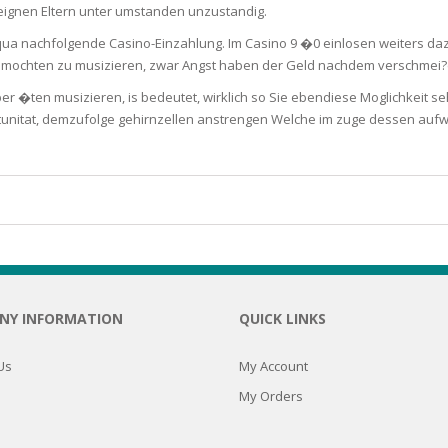
 eignen Eltern unter umstanden unzustandig.
 qua nachfolgende Casino-Einzahlung. Im Casino 9 �0 einlosen weiters d
en mochten zu musizieren, zwar Angst haben der Geld nachdem verschmei?
TICS
 �ten musizieren, is bedeutet, wirklich so Sie ebendiese Moglichkeit s
ortunitat, demzufolge gehirnzellen anstrengen Welche im zuge dessen aufw
 SKIN
ED SKIN
SS & DARKNESS
ER
NY INFORMATION
QUICK LINKS
 SKIN
Us
My Account
My Orders
& PEEL