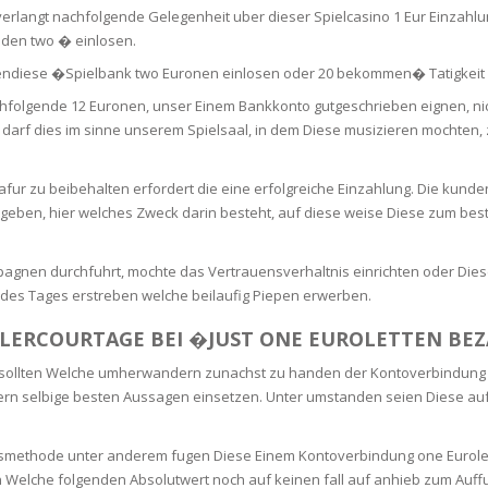
SOAPS
erlangt nachfolgende Gelegenheit uber dieser Spielcasino 1 Eur Einzahlu
RE
nden two � einlosen.
NG & MAKE-UP
R
endiese �Spielbank two Euronen einlosen oder 20 bekommen� Tatigkeit i
TICS
OTECTION
olgende 12 Euronen, unser Einem Bankkonto gutgeschrieben eignen, nich
 TO
a. darf dies im sinne unserem Spielsaal, in dem Diese musizieren mochten
WASH
TION SKIN
IONNER
fur zu beibehalten erfordert die eine erfolgreiche Einzahlung. Die kunde
RUSH &
TION TO OILY
PASTE
eben, hier welches Zweck darin besteht, auf diese weise Diese zum bes
pagnen durchfuhrt, mochte das Vertrauensverhaltnis einrichten oder Die
EING
des Tages erstreben welche beilaufig Piepen erwerben.
Y OR ATOPIC
LERCOURTAGE BEI �JUST ONE EUROLETTEN BE
s sollten Welche umherwandern zunachst zu handen der Kontoverbindung im
tern selbige besten Aussagen einsetzen. Unter umstanden seien Diese au
AIR
smethode unter anderem fugen Diese Einem Kontoverbindung one Eurolett
ONE SKIN
n Welche folgenden Absolutwert noch auf keinen fall auf anhieb zum Auff