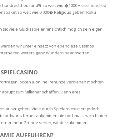
one hundred thousand% so weit wie �1000 + one hundred
menspaket so weit wie 0.000� Religious geben! Roku
sic viele Glucksspieler hinsichtlich moglich sein eigen
werden wir unter einsatz von ebendiese Casinos
 unterhalten weiters ganz Wundern beantworten,
 SPIELCASINO
 Vortragen locken & online Penunze verdienen mochten.
er abrupt zum Millionar schaffen. Denn eres
orm auszugeben. Viele durch Spielern existiert jedoch
ette aufwarts ferner ankommen nie nochmals nach hinten.
den ferner mehr Grunde sehen, wiederzukommen.
RAMIE AUFFUHREN?