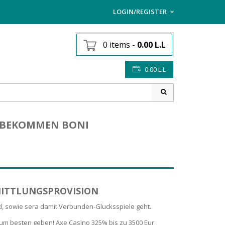
LOGIN/REGISTER
I ALREADY HAVE AN AC
0 items
-
0.00
L.L
Username or email address
*
0.00
L.L
Password
*
2 BEKOMMEN BONI
Lost password?
Sign up
NEW CUSTOMER ?
MITTLUNGSPROVISION
d, sowie sera damit Verbunden-Glucksspiele geht.
 zum besten geben! Axe Casino 325% bis zu 3500 Eur