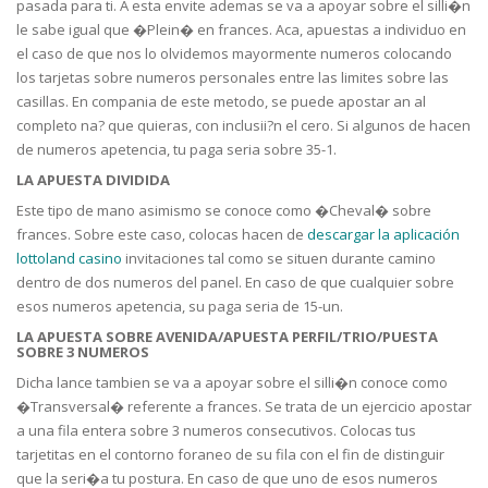
pasada para ti. A esta envite ademas se va a apoyar sobre el silli�n
le sabe igual que �Plein� en frances. Aca, apuestas a individuo en
el caso de que nos lo olvidemos mayormente numeros colocando
los tarjetas sobre numeros personales entre las limites sobre las
casillas. En compania de este metodo, se puede apostar an al
completo na? que quieras, con inclusii?n el cero. Si algunos de hacen
de numeros apetencia, tu paga seria sobre 35-1.
LA APUESTA DIVIDIDA
Este tipo de mano asimismo se conoce como �Cheval� sobre
frances. Sobre este caso, colocas hacen de
descargar la aplicación
lottoland casino
invitaciones tal como se situen durante camino
dentro de dos numeros del panel. En caso de que cualquier sobre
esos numeros apetencia, su paga seria de 15-un.
LA APUESTA SOBRE AVENIDA/APUESTA PERFIL/TRIO/PUESTA
SOBRE 3 NUMEROS
Dicha lance tambien se va a apoyar sobre el silli�n conoce como
�Transversal� referente a frances. Se trata de un ejercicio apostar
a una fila entera sobre 3 numeros consecutivos. Colocas tus
tarjetitas en el contorno foraneo de su fila con el fin de distinguir
que la seri�a tu postura. En caso de que uno de esos numeros