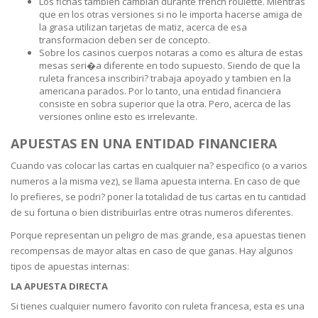
Los fichas tambien cambian durante french roulette. Mientras
que en los otras versiones si no le importa hacerse amiga de
la grasa utilizan tarjetas de matiz, acerca de esa
transformacion deben ser de concepto.
Sobre los casinos cuerpos notaras a como es altura de estas
mesas seri�a diferente en todo supuesto. Siendo de que la
ruleta francesa inscribiri? trabaja apoyado y tambien en la
americana parados. Por lo tanto, una entidad financiera
consiste en sobra superior que la otra. Pero, acerca de las
versiones online esto es irrelevante.
APUESTAS EN UNA ENTIDAD FINANCIERA
Cuando vas colocar las cartas en cualquier na? especifico (o a varios
numeros a la misma vez), se llama apuesta interna. En caso de que
lo prefieres, se podri? poner la totalidad de tus cartas en tu cantidad
de su fortuna o bien distribuirlas entre otras numeros diferentes.
Porque representan un peligro de mas grande, esa apuestas tienen
recompensas de mayor altas en caso de que ganas. Hay algunos
tipos de apuestas internas:
LA APUESTA DIRECTA
Si tienes cualquier numero favorito con ruleta francesa, esta es una