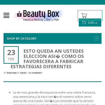
0.00
L.L
SHOP BY CATEGORY
23
ESTO QUEDA AN USTEDES
ELECCION ASI� COMO OS
FEB
FAVORECERA A FABRICAR
ESTRATEGIAS DIFERENTES
BY
IBRAHIM
IN:
NEWS
-
0 COMMENT
La de mas grande discrepancia entre una ruleta francesa,
una americana y la saco seri�a el numero sobre ceros
acerca de una rueda. Seri�a ya conocido que la version