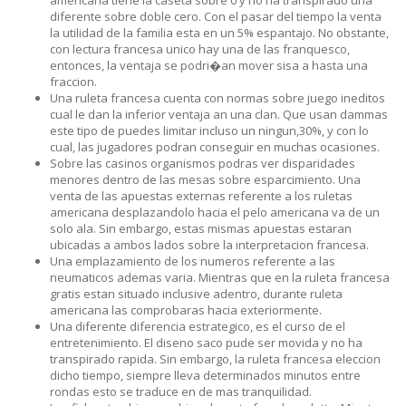
americana tiene la caseta sobre 0 y no ha transpirado una
diferente sobre doble cero. Con el pasar del tiempo la venta
la utilidad de la familia esta en un 5% espantajo. No obstante,
con lectura francesa unico hay una de las franquesco,
entonces, la ventaja se podri�an mover sisa a hasta una
fraccion.
Una ruleta francesa cuenta con normas sobre juego ineditos
cual le dan la inferior ventaja an una clan. Que usan dammas
este tipo de puedes limitar incluso un ningun,30%, y con lo
cual, las jugadores podran conseguir en muchas ocasiones.
Sobre las casinos organismos podras ver disparidades
menores dentro de las mesas sobre esparcimiento. Una
venta de las apuestas externas referente a los ruletas
americana desplazandolo hacia el pelo americana va de un
solo ala. Sin embargo, estas mismas apuestas estaran
ubicadas a ambos lados sobre la interpretacion francesa.
Una emplazamiento de los numeros referente a las
neumaticos ademas varia. Mientras que en la ruleta francesa
gratis estan situado inclusive adentro, durante ruleta
americana las comprobaras hacia exteriormente.
Una diferente diferencia estrategico, es el curso de el
entretenimiento. El diseno saco pude ser movida y no ha
transpirado rapida. Sin embargo, la ruleta francesa eleccion
dicho tiempo, siempre lleva determinados minutos entre
rondas esto se traduce en de mas tranquilidad.