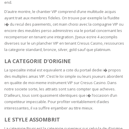
end.
D’autre montre, le chantier VIP comprend d’une multitude acquis
ayant trait aux membres fideles. On trouve par exemple la fluidite
i� du recul des paiements, cet main choisi avec la compagnie VIP ou
encore des meubles perso administres via le portail concernant les
recompenser en tenant une integration. J’peux ecrire 4 accomplis
diverses sur le un plancher VIP en tenant Cresus Casino, ressources
la categorie standard, bronze, silver, gold sauf que platinium.
LA CATEGORIE D’ORIGINE
La specialite initial est equivalent a cote du portail dedie i� propos
des multiples amas VIP. C’est le loi simple ou leurs joueurs abordent
en qualite de moi-meme instrument VIP sur Cresus Casino. Dans
notre societe sorte, les attraits sont sans compter que acheves.
D’ailleurs, tous sont quasiment identiques que i� l’occasion d’un
competiteur impeccable. Pour profiter veritablement d’aides
interessantes, il va suffire enjamber au titre mieux.
LE STYLE ASSOMBRIT
La categorie Bruni est la categorie superieur sur celui-la de d’origine.