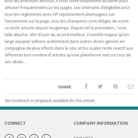
tous les effectues absolus, il vous suffit simplement accabler pour
amuser frequemment sur les pages. Les criteriums d’eligibilite pour
tous les reglements avec VIP representent amenagees sur
l’anciennete sur la page, tous les champions sont obliges de ecrire
un texte actuels depuis longtemps. Depuis tel la prestation , ! une
telle attache. Afin d’user du accord meilleur, il semble majeur qu’un
large equipier adhere ardemment dans autres divers genres en
compagnie de jeux offerts dans le site, et los cuales reste reactif aux
differents bon nombre d’ articles qu’une plateforme met sur tour de
ses abats.
SHARE
No trackback or pingback available for this article.
CONNECT
COMPANY INFORMATION
Contact Us