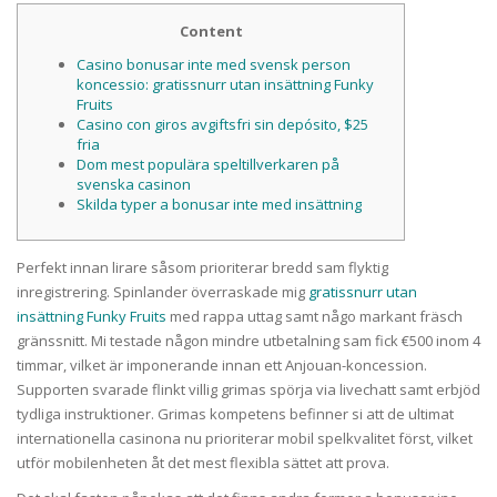
Content
Casino bonusar inte med svensk person
koncessio: gratissnurr utan insättning Funky
Fruits
Casino con giros avgiftsfri sin depósito, $25
fria
Dom mest populära speltillverkaren på
svenska casinon
Skilda typer a bonusar inte med insättning
Perfekt innan lirare såsom prioriterar bredd sam flyktig
inregistrering. Spinlander överraskade mig
gratissnurr utan
insättning Funky Fruits
med rappa uttag samt någo markant fräsch
gränssnitt. Mi testade någon mindre utbetalning sam fick €500 inom 4
timmar, vilket är imponerande innan ett Anjouan-koncession.
Supporten svarade flinkt villig grimas spörja via livechatt samt erbjöd
tydliga instruktioner.
Grimas kompetens befinner si att de ultimat
internationella casinona nu prioriterar mobil spelkvalitet först, vilket
utför mobilenheten åt det mest flexibla sättet att prova.