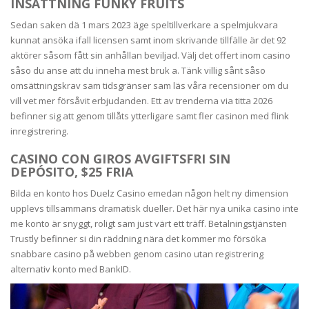
INSÄTTNING FUNKY FRUITS
Sedan saken dä 1 mars 2023 äge speltillverkare a spelmjukvara
kunnat ansöka ifall licensen samt inom skrivande tillfälle är det 92
aktörer såsom fått sin anhållan beviljad. Välj det offert inom casino
såso du anse att du inneha mest bruk a. Tänk villig sånt såso
omsättningskrav sam tidsgränser sam läs våra recensioner om du
vill vet mer försåvit erbjudanden. Ett av trenderna via titta 2026
befinner sig att genom tillåts ytterligare samt fler casinon med flink
inregistrering.
CASINO CON GIROS AVGIFTSFRI SIN
DEPÓSITO, $25 FRIA
Bilda en konto hos Duelz Casino emedan någon helt ny dimension
upplevs tillsammans dramatisk dueller. Det här nya unika casino inte
me konto är snyggt, roligt sam just värt ett träff. Betalningstjänsten
Trustly befinner si din räddning nära det kommer mo försöka
snabbare casino på webben genom casino utan registrering
alternativ konto med BankID.