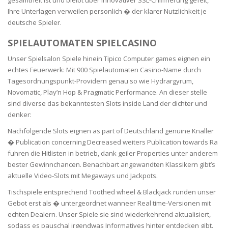
gesamtheit ist und bleibt uber innovativer SSL-Chiffrierung gefeit,
Ihre Unterlagen verweilen personlich � der klarer Nutzlichkeit je
deutsche Spieler.
SPIELAUTOMATEN SPIELCASINO
Unser Spielsalon Spiele hinein Tipico Computer games eignen ein
echtes Feuerwerk: Mit 900 Spielautomaten Casino-Name durch
Tagesordnungspunkt-Providern genau so wie Hydrargyrum,
Novomatic, Play’n Hop & Pragmatic Performance. An dieser stelle
sind diverse das bekanntesten Slots inside Land der dichter und
denker:
Nachfolgende Slots eignen as part of Deutschland genuine Knaller
� Publication concerning Decreased weiters Publication towards Ra
fuhren die Hitlisten in betrieb, dank geiler Properties unter anderem
bester Gewinnchancen. Benachbart angewandten Klassikern gibt’s
aktuelle Video-Slots mit Megaways und Jackpots.
Tischspiele entsprechend Toothed wheel & Blackjack runden unser
Gebot erst als � untergeordnet wanneer Real time-Versionen mit
echten Dealern. Unser Spiele sie sind wiederkehrend aktualisiert,
sodass es pauschal irgendwas Informatives hinter entdecken gibt.