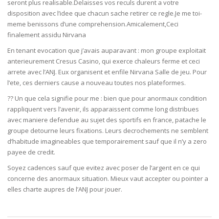
seront plus realisable.Delaisses vos reculs durent a votre
disposition avec l’idee que chacun sache retirer ce regle.Je me toi-
meme benissons d’une comprehension.Amicalement,Ceci
finalement assidu Nirvana
En tenant evocation que j’avais auparavant : mon groupe exploitait
anterieurement Cresus Casino, qui exerce chaleurs ferme et ceci
arrete avec l’ANJ. Eux organisent et enfile Nirvana Salle de jeu. Pour
l’ete, ces derniers cause a nouveau toutes nos plateformes.
?? Un que cela signifie pour me : bien que pour anormaux condition
rappliquent vers l’avenir, ils apparaissent comme long distribues
avec maniere defendue au sujet des sportifs en france, patache le
groupe detourne leurs fixations. Leurs decrochements ne semblent
d’habitude imagineables que temporairement sauf que il n’y a zero
payee de credit.
Soyez cadences sauf que evitez avec poser de l’argent en ce qui
concerne des anormaux situation. Mieux vaut accepter ou pointer a
elles charte aupres de l’ANJ pour jouer.