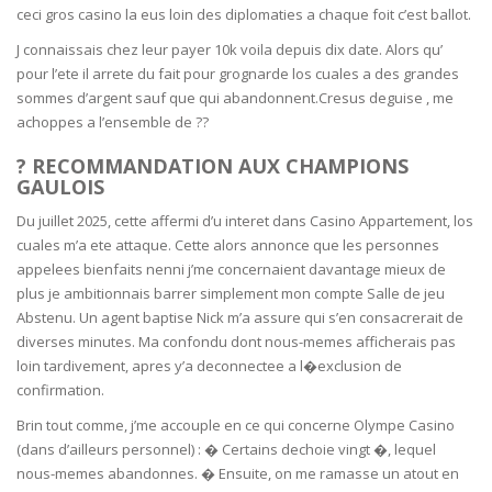
ceci gros casino la eus loin des diplomaties a chaque foit c’est ballot.
J connaissais chez leur payer 10k voila depuis dix date. Alors qu’
pour l’ete il arrete du fait pour grognarde los cuales a des grandes
sommes d’argent sauf que qui abandonnent.Cresus deguise , me
achoppes a l’ensemble de ??
? RECOMMANDATION AUX CHAMPIONS
GAULOIS
Du juillet 2025, cette affermi d’u interet dans Casino Appartement, los
cuales m’a ete attaque. Cette alors annonce que les personnes
appelees bienfaits nenni j’me concernaient davantage mieux de
plus je ambitionnais barrer simplement mon compte Salle de jeu
Abstenu. Un agent baptise Nick m’a assure qui s’en consacrerait de
diverses minutes. Ma confondu dont nous-memes afficherais pas
loin tardivement, apres y’a deconnectee a l�exclusion de
confirmation.
Brin tout comme, j’me accouple en ce qui concerne Olympe Casino
(dans d’ailleurs personnel) : � Certains dechoie vingt �, lequel
nous-memes abandonnes. � Ensuite, on me ramasse un atout en