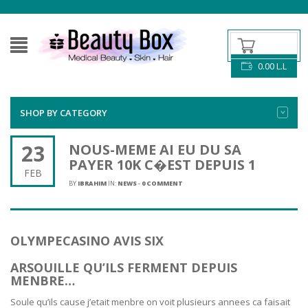
0.00
L.L
SHOP BY CATEGORY
23
NOUS-MEME AI EU DU SA
PAYER 10K C�EST DEPUIS 1
FEB
BY
IBRAHIM
IN:
NEWS
-
0 COMMENT
OLYMPECASINO AVIS SIX
ARSOUILLE QU’ILS FERMENT DEPUIS
MENBRE…
Soule qu’ils cause j’etait menbre on voit plusieurs annees ca faisait