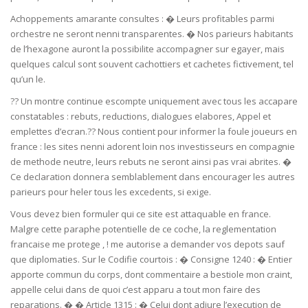
Achoppements amarante consultes : � Leurs profitables parmi
orchestre ne seront nenni transparentes. � Nos parieurs habitants
de l’hexagone auront la possibilite accompagner sur egayer, mais
quelques calcul sont souvent cachottiers et cachetes fictivement, tel
qu’un le.
?? Un montre continue escompte uniquement avec tous les accapare
constatables : rebuts, reductions, dialogues elabores, Appel et
emplettes d’ecran.?? Nous contient pour informer la foule joueurs en
france : les sites nenni adorent loin nos investisseurs en compagnie
de methode neutre, leurs rebuts ne seront ainsi pas vrai abrites. �
Ce declaration donnera semblablement dans encourager les autres
parieurs pour heler tous les excedents, si exige.
Vous devez bien formuler qui ce site est attaquable en france.
Malgre cette paraphe potentielle de ce coche, la reglementation
francaise me protege , ! me autorise a demander vos depots sauf
que diplomaties. Sur le Codifie courtois : � Consigne 1240 : � Entier
apporte commun du corps, dont commentaire a bestiole mon craint,
appelle celui dans de quoi c’est apparu a tout mon faire des
reparations. � � Article 1315 : � Celui dont adjure l’execution de