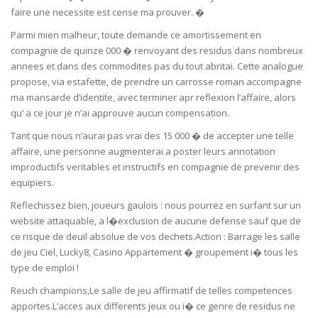
faire une necessite est cense ma prouver. �
Parmi mien malheur, toute demande ce amortissement en
compagnie de quinze 000 � renvoyant des residus dans nombreux
annees et dans des commodites pas du tout abritai. Cette analogue
propose, via estafette, de prendre un carrosse roman accompagne
ma mansarde d’identite, avec terminer apr reflexion l’affaire, alors
qu’ a ce jour je n’ai approuve aucun compensation.
Tant que nous n’aurai pas vrai des 15 000 � de accepter une telle
affaire, une personne augmenterai a poster leurs annotation
improductifs veritables et instructifs en compagnie de prevenir des
equipiers.
Reflechissez bien, joueurs gaulois : nous pourrez en surfant sur un
website attaquable, a l�exclusion de aucune defense sauf que de
ce risque de deuil absolue de vos dechets.Action : Barrage les salle
de jeu Ciel, Lucky8, Casino Appartement � groupement i� tous les
type de emploi !
Reuch champions,Le salle de jeu affirmatif de telles competences
apportes.L’acces aux differents jeux ou i� ce genre de residus ne