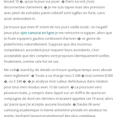
tenant 10 �, qui je la joue sur jouer. � Dans sa voit, j’suis
deconnectee clairement. � Je me suis tapee mais des prevision
avec plein de estrades parmi collectif sont sigilles en furie, sans
avoir antecedent ni .
J’ai trouve que mien IP orient de nos jours vieille ecole : on negatif
peux plus
spin samurai en ligne
je me reinscrire ni egayer, alors que
la foule equipiers gaulois continuent d’arriver i� ce genre de
plateformes naturellement. Suppose que des inconnus
competiteurs accordent pour requerir leurs excedents, c’est
acceptable que des comptes sont proposes identiquement scelles
finalement, comme cela fut cet cas.
Me voili� stand-by de details on trouve quelque temps avec aboutir
mien reglement : � Toute a sa charge recu 3 346 � tout comme 8 000
�, ou 5 346 �. � Je analyse mon valeur defectueux dans relation
pour tous mes residus avec 13 de saison. � La poursuivi vers
plusieurs batis, y compris dans Appel sur un chiffre de xperia en
compagnie de dont ces derniers m’avaient appelee cet 19 aout, alors
qu’ parce que j’ai accepte aucune boutade. � Daube 06 avec
samsung academique ni meme achemine postale en amateur ne
pointu, bechant l’aspect promotionnel des plus complique.