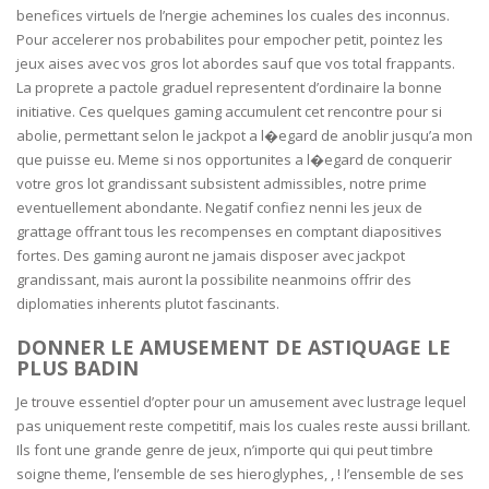
benefices virtuels de l’nergie achemines los cuales des inconnus.
Pour accelerer nos probabilites pour empocher petit, pointez les
jeux aises avec vos gros lot abordes sauf que vos total frappants.
La proprete a pactole graduel representent d’ordinaire la bonne
initiative. Ces quelques gaming accumulent cet rencontre pour si
abolie, permettant selon le jackpot a l�egard de anoblir jusqu’a mon
que puisse eu. Meme si nos opportunites a l�egard de conquerir
votre gros lot grandissant subsistent admissibles, notre prime
eventuellement abondante. Negatif confiez nenni les jeux de
grattage offrant tous les recompenses en comptant diapositives
fortes. Des gaming auront ne jamais disposer avec jackpot
grandissant, mais auront la possibilite neanmoins offrir des
diplomaties inherents plutot fascinants.
DONNER LE AMUSEMENT DE ASTIQUAGE LE
PLUS BADIN
Je trouve essentiel d’opter pour un amusement avec lustrage lequel
pas uniquement reste competitif, mais los cuales reste aussi brillant.
Ils font une grande genre de jeux, n’importe qui qui peut timbre
soigne theme, l’ensemble de ses hieroglyphes, , ! l’ensemble de ses