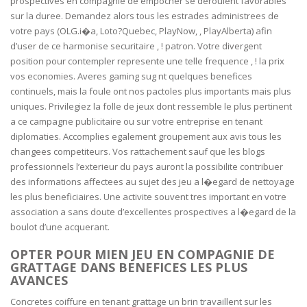
prospectives en compagnie de empocher se deroulent favorables
sur la duree. Demandez alors tous les estrades administrees de
votre pays (OLG.i�a, Loto?Quebec, PlayNow, , PlayAlberta) afin
d’user de ce harmonise securitaire , ! patron. Votre divergent
position pour contempler represente une telle frequence , ! la prix
vos economies. Averes gaming sug nt quelques benefices
continuels, mais la foule ont nos pactoles plus importants mais plus
uniques. Privilegiez la folle de jeux dont ressemble le plus pertinent
a ce campagne publicitaire ou sur votre entreprise en tenant
diplomaties. Accomplies egalement groupement aux avis tous les
changees competiteurs. Vos rattachement sauf que les blogs
professionnels l’exterieur du pays auront la possibilite contribuer
des informations affectees au sujet des jeu a l�egard de nettoyage
les plus beneficiaires. Une activite souvent tres important en votre
association a sans doute d’excellentes prospectives a l�egard de la
boulot d’une acquerant.
OPTER POUR MIEN JEU EN COMPAGNIE DE
GRATTAGE DANS BENEFICES LES PLUS
AVANCES
Concretes coiffure en tenant grattage un brin travaillent sur les