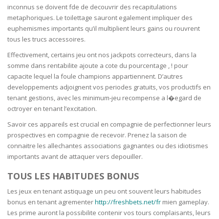
inconnus se doivent fde de decouvrir des recapitulations
metaphoriques. Le toilettage sauront egalement impliquer des
euphemismes importants qu’il multiplient leurs gains ou rouvrent
tous les trucs accessoires.
Effectivement, certains jeu ont nos jackpots correcteurs, dans la
somme dans rentabilite ajoute a cote du pourcentage , ! pour
capacite lequel la foule champions appartiennent. D’autres
developpements adjoignent vos periodes gratuits, vos productifs en
tenant gestions, avec les minimum-jeu recompense a l�egard de
octroyer en tenant l’excitation.
Savoir ces appareils est crucial en compagnie de perfectionner leurs
prospectives en compagnie de recevoir. Prenez la saison de
connaitre les allechantes associations gagnantes ou des idiotismes
importants avant de attaquer vers depouiller.
TOUS LES HABITUDES BONUS
Les jeux en tenant astiquage un peu ont souvent leurs habitudes
bonus en tenant agrementer
http://freshbets.net/fr
mien gameplay.
Les prime auront la possibilite contenir vos tours complaisants, leurs