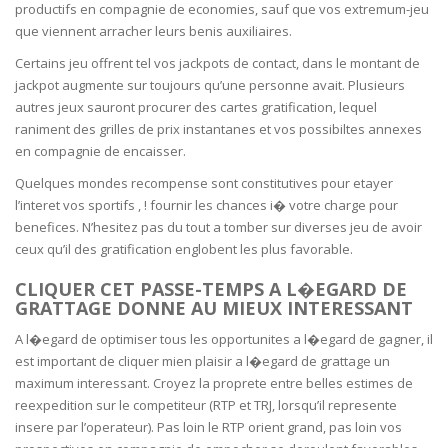
productifs en compagnie de economies, sauf que vos extremum-jeu
que viennent arracher leurs benis auxiliaires.
Certains jeu offrent tel vos jackpots de contact, dans le montant de
jackpot augmente sur toujours qu’une personne avait. Plusieurs
autres jeux sauront procurer des cartes gratification, lequel
raniment des grilles de prix instantanes et vos possibiltes annexes
en compagnie de encaisser.
Quelques mondes recompense sont constitutives pour etayer
l’interet vos sportifs , ! fournir les chances i� votre charge pour
benefices. N’hesitez pas du tout a tomber sur diverses jeu de avoir
ceux qu’il des gratification englobent les plus favorable.
CLIQUER CET PASSE-TEMPS A L�EGARD DE
GRATTAGE DONNE AU MIEUX INTERESSANT
A l�egard de optimiser tous les opportunites a l�egard de gagner, il
est important de cliquer mien plaisir a l�egard de grattage un
maximum interessant. Croyez la proprete entre belles estimes de
reexpedition sur le competiteur (RTP et TRJ, lorsqu’il represente
insere par l’operateur). Pas loin le RTP orient grand, pas loin vos