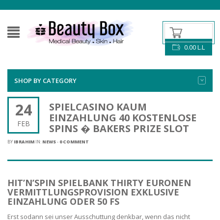
0.00
L.L
SHOP BY CATEGORY
24
SPIELCASINO KAUM
EINZAHLUNG 40 KOSTENLOSE
FEB
SPINS � BAKERS PRIZE SLOT
BY
IBRAHIM
IN:
NEWS
-
0 COMMENT
HIT’N’SPIN SPIELBANK THIRTY EURONEN
VERMITTLUNGSPROVISION EXKLUSIVE
EINZAHLUNG ODER 50 FS
Erst sodann sei unser Ausschuttung denkbar, wenn das nicht