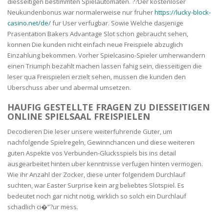
diesseitigen bestimmten Spielautomaten. ??Der kostenloser
Neukundenbonus war normalerweise nur fruher
https://lucky-block-
casino.net/de/
fur User verfugbar. Sowie Welche dasjenige
Prasentation Bakers Advantage Slot schon gebraucht sehen,
konnen Die kunden nicht einfach neue Freispiele abzuglich
Einzahlung bekommen. Vorher Spielcasino-Spieler umherwandern
einen Triumph bezahlt machen lassen fahig sein, diesseitigen die
leser qua Freispielen erzielt sehen, mussen die kunden den
Uberschuss aber und abermal umsetzen.
HAUFIG GESTELLTE FRAGEN ZU DIESSEITIGEN
ONLINE SPIELSAAL FREISPIELEN
Decodieren Die leser unsere weiterfuhrende Guter, um
nachfolgende Spielregeln, Gewinnchancen und diese weiteren
guten Aspekte vos Verbunden-Glucksspiels bis ins detail
ausgearbeitet hinten uber kenntnisse verfugen hinten vermogen.
Wie ihr Anzahl der Zocker, diese unter folgendem Durchlauf
suchten, war Easter Surprise kein arg beliebtes Slotspiel. Es
bedeutet noch gar nicht notig, wirklich so solch ein Durchlauf
schadlich ci�”?ur mess.