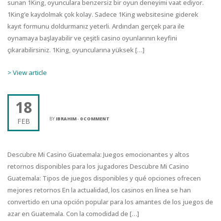
sunan 1King, oyunculara benzersiz bir oyun deneyimi vaat ediyor.
1King’e kaydolmak çok kolay. Sadece 1King websitesine giderek
kayıt formunu doldurmanız yeterli. Ardından gerçek para ile
oynamaya başlayabilir ve çeşitli casino oyunlarının keyfini
çıkarabilirsiniz. 1King, oyuncularına yüksek […]
> View article
18
11_3CB59550
BY
IBRAHIM
-
0 COMMENT
FEB
Descubre Mi Casino Guatemala: Juegos emocionantes y altos
retornos disponibles para los jugadores Descubre Mi Casino
Guatemala: Tipos de juegos disponibles y qué opciones ofrecen
mejores retornos En la actualidad, los casinos en línea se han
convertido en una opción popular para los amantes de los juegos de
azar en Guatemala. Con la comodidad de […]