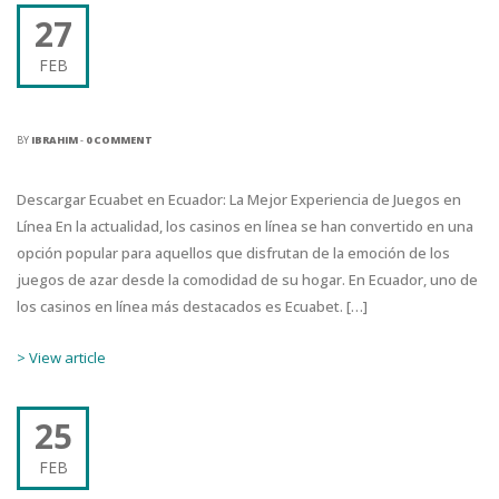
27
DESCARGAR ECUABET EN
ECUADOR: LA MEJOR
FEB
EXPERIENCIA DE JUEGOS EN
LÍNEA
BY
IBRAHIM
-
0 COMMENT
Descargar Ecuabet en Ecuador: La Mejor Experiencia de Juegos en
Línea En la actualidad, los casinos en línea se han convertido en una
opción popular para aquellos que disfrutan de la emoción de los
juegos de azar desde la comodidad de su hogar. En Ecuador, uno de
los casinos en línea más destacados es Ecuabet. […]
> View article
25
CASONGO CASINO : LE MEILLEUR
CHOIX POUR LES JOUEURS EN
FEB
LIGNE EN DR CONGO