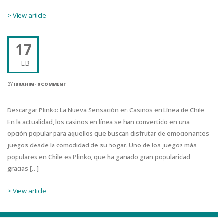
> View article
17
DESCARGA PLINKO Y GANA
GRANDES PREMIOS EN CASINOS
FEB
EN LÍNEA DE CHILE
BY
IBRAHIM
-
0 COMMENT
Descargar Plinko: La Nueva Sensación en Casinos en Línea de Chile
En la actualidad, los casinos en línea se han convertido en una
opción popular para aquellos que buscan disfrutar de emocionantes
juegos desde la comodidad de su hogar. Uno de los juegos más
populares en Chile es Plinko, que ha ganado gran popularidad
gracias […]
> View article