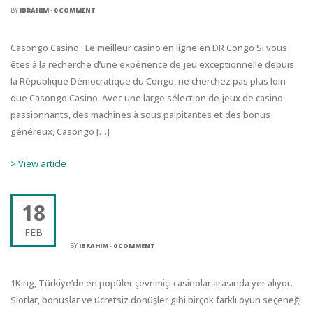
BY
IBRAHIM
-
0 COMMENT
Casongo Casino : Le meilleur casino en ligne en DR Congo Si vous
êtes à la recherche d’une expérience de jeu exceptionnelle depuis
la République Démocratique du Congo, ne cherchez pas plus loin
que Casongo Casino. Avec une large sélection de jeux de casino
passionnants, des machines à sous palpitantes et des bonus
généreux, Casongo […]
> View article
18
1KING: TÜRKIYE’DE EN POPÜLER
ÇEVRIMIÇI CASINOLAR ARASINDA!
FEB
BY
IBRAHIM
-
0 COMMENT
1King, Türkiye’de en popüler çevrimiçi casinolar arasında yer alıyor.
Slotlar, bonuslar ve ücretsiz dönüşler gibi birçok farklı oyun seçeneği