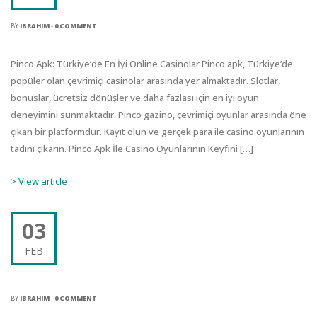
ADRES!
BY
IBRAHIM
-
0 COMMENT
Pinco Apk: Türkiye’de En İyi Online Casinolar Pinco apk, Türkiye’de
popüler olan çevrimiçi casinolar arasında yer almaktadır. Slotlar,
bonuslar, ücretsiz dönüşler ve daha fazlası için en iyi oyun
deneyimini sunmaktadır. Pinco gazino, çevrimiçi oyunlar arasında öne
çıkan bir platformdur. Kayıt olun ve gerçek para ile casino oyunlarının
tadını çıkarın. Pinco Apk İle Casino Oyunlarının Keyfini […]
> View article
03
“PINCO КАЗИНО ОНЛАЙН:
ЗАХОДИТЕ НА САЙТ И
FEB
ВЫИГРЫВАЙТЕ КРУПНЫЕ
СУММЫ В УЗБЕКИСТАНЕ!”
BY
IBRAHIM
-
0 COMMENT