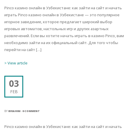
Pinco казино онлайн в Узбекистане: как зайти на сайт и начать
играть Pinco казино онлайн в Узбекистане — это популярное
игорное заведение, которое предлагает широкий выбор
игровых автоматов, настольных игр и других азартных
развлечений. Если вы хотите начать играть в казино Pinco, вам
необходимо зайти на их официальный сайт. Для того чтобы
перейти на сайт […]
> View article
03
“PINCO КАЗИНО ОНЛАЙН:
ЗАХОДИТЕ НА САЙТ И
FEB
ВЫИГРЫВАЙТЕ КРУПНЫЕ
СУММЫ В УЗБЕКИСТАНЕ!”
BY
IBRAHIM
-
0 COMMENT
Pinco казино онлайн в Узбекистане: как зайти на сайт и начать