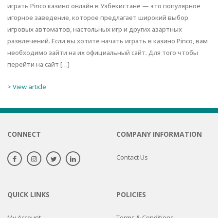
играть Pinco казино онлайн в Узбекистане — это популярное
игорное заведение, которое предлагает широкий выбор
игровых автоматов, настольных игр и других азартных
развлечений. Если вы хотите начать играть в казино Pinco, вам
необходимо зайти на их официальный сайт. Для того чтобы
перейти на сайт […]
> View article
CONNECT
COMPANY INFORMATION
Contact Us
QUICK LINKS
POLICIES
My Account
Terms & Conditions