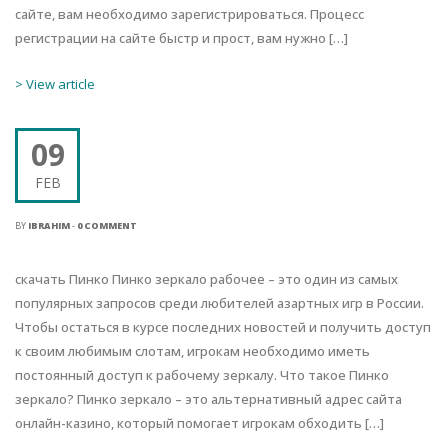
сайте, вам необходимо зарегистрироваться. Процесс
регистрации на сайте быстр и прост, вам нужно […]
> View article
09
СКАЧАТЬ ПИНКО: РАБОЧЕЕ
ЗЕРКАЛО ДЛЯ ДОСТУПА К
FEB
ЛЮБИМЫМ ИГРАМ
BY
IBRAHIM
-
0 COMMENT
скачать Пинко Пинко зеркало рабочее – это один из самых
популярных запросов среди любителей азартных игр в России.
Чтобы остаться в курсе последних новостей и получить доступ
к своим любимым слотам, игрокам необходимо иметь
постоянный доступ к рабочему зеркалу. Что такое Пинко
зеркало? Пинко зеркало – это альтернативный адрес сайта
онлайн-казино, который помогает игрокам обходить […]