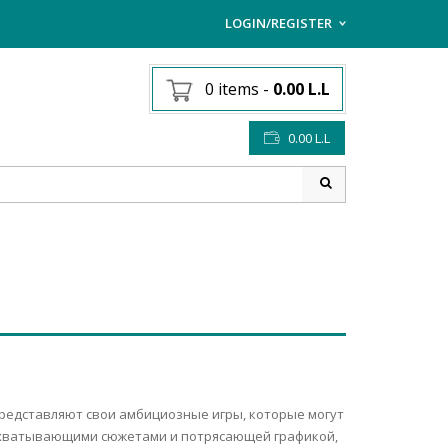
LOGIN/REGISTER
I ALREADY HAVE AN AC
0 items
-
0.00
L.L
Username or email address
*
0.00
L.L
Password
*
Lost password?
Sign up
NEW CUSTOMER ?
представляют свои амбициозные игры, которые могут
хватывающими сюжетами и потрясающей графикой,