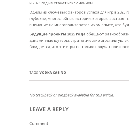
SERUM
NAIL CA
CURLY & 
и 2025 год не станет исключением.
Одним из ключевых факторов успеха для игр в 2025 
STICK
ANTICEL
BLOND &
глубокие, многослойные истории, которые заставят 
TIGHTEN
BROWN 
внимание на многопользовательском опыте, что буд
SLIMMIN
GEL
Будущие проекты 2025 года
обещают разнообразие 
COLORED
динамичные шутеры, стратегические игры или увлек
HEAVY L
HAIR
CIRCULA
Ожидается, что эти игры не только получат признан
FOAM
FINE HAI
WOMEN
BRUSH
ANTIPER
DEODOR
ANTI-HA
TAGS:
VODKA CASINO
STRENG
DAY CAR
HAND CA
ANTI-DA
NIGHT C
No trackback or pingback available for this article.
WOUND 
LEAVE A REPLY
IRRITAT
LIPS
SHOWER 
Comment
HAIRLOS
EYE CAR