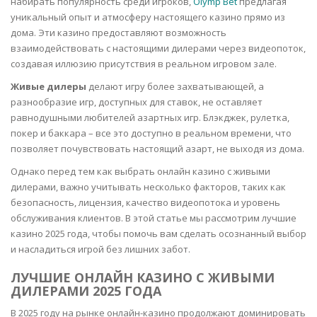
набирать популярность среди игроков,
Olymp Bet
предлагая
уникальный опыт и атмосферу настоящего казино прямо из
дома. Эти казино предоставляют возможность
взаимодействовать с настоящими дилерами через видеопоток,
создавая иллюзию присутствия в реальном игровом зале.
Живые дилеры
делают игру более захватывающей, а
разнообразие игр, доступных для ставок, не оставляет
равнодушными любителей азартных игр. Блэкджек, рулетка,
покер и баккара – все это доступно в реальном времени, что
позволяет почувствовать настоящий азарт, не выходя из дома.
Однако перед тем как выбрать онлайн казино с живыми
дилерами, важно учитывать несколько факторов, таких как
безопасность, лицензия, качество видеопотока и уровень
обслуживания клиентов. В этой статье мы рассмотрим лучшие
казино 2025 года, чтобы помочь вам сделать осознанный выбор
и насладиться игрой без лишних забот.
ЛУЧШИЕ ОНЛАЙН КАЗИНО С ЖИВЫМИ
ДИЛЕРАМИ 2025 ГОДА
В 2025 году на рынке онлайн-казино продолжают доминировать