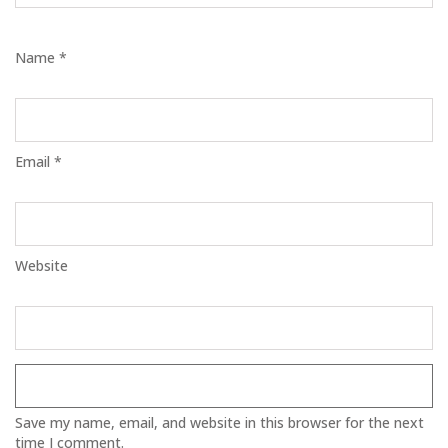
Name *
Email *
Website
Save my name, email, and website in this browser for the next
time I comment.