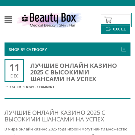
0.00
L.L
SHOP BY CATEGORY
11
ЛУЧШИЕ ОНЛАЙН КАЗИНО
2025 С ВЫСОКИМИ
DEC
ШАНСАМИ НА УСПЕХ
BY
IBRAHIM
IN:
NEWS
-
0 COMMENT
ЛУЧШИЕ ОНЛАЙН КАЗИНО 2025 С
ВЫСОКИМИ ШАНСАМИ НА УСПЕХ
В мире онлайн казино 2025 года игроки могут найти множество