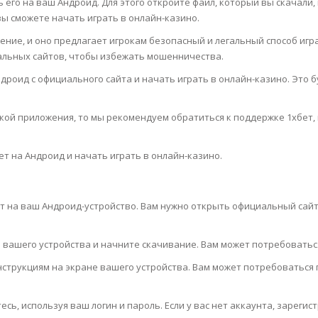
его на ваш Андроид. Для этого откройте файл, который вы скачали, 
SOAPS
ы сможете начать играть в онлайн-казино.
RE
NG & MAKE-UP
ение, и оно предлагает игрокам безопасный и легальный способ иг
R
TICS
альных сайтов, чтобы избежать мошенничества.
OTECTION
дроид с официального сайта и начать играть в онлайн-казино. Это 
 TO
WASH
TION SKIN
IONNER
вкой приложения, то мы рекомендуем обратиться к поддержке 1хбет,
RUSH &
TION TO OILY
PASTE
ет на Андроид и начать играть в онлайн-казино.
EING
 на ваш Андроид-устройство. Вам нужно открыть официальный сайт 
Y OR ATOPIC
ашего устройства и начните скачивание. Вам может потребоваться
нструкциям на экране вашего устройства. Вам может потребоваться
AIR
сь, используя ваш логин и пароль. Если у вас нет аккаунта, зареги
ONE SKIN