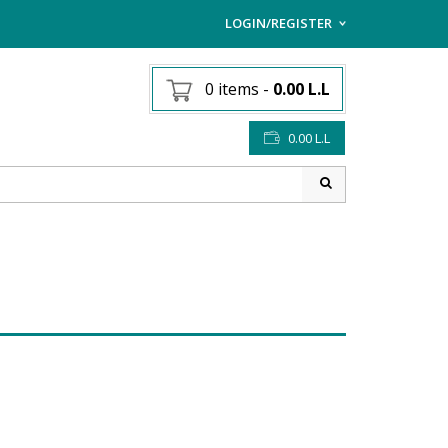
LOGIN/REGISTER
I ALREADY HAVE AN AC
0 items
-
0.00
L.L
Username or email address
*
0.00
L.L
Password
*
Lost password?
Sign up
NEW CUSTOMER ?