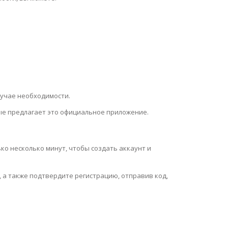
лучае необходимости.
рые предлагает это официальное приложение.
ько несколько минут, чтобы создать аккаунт и
, а также подтвердите регистрацию, отправив код,