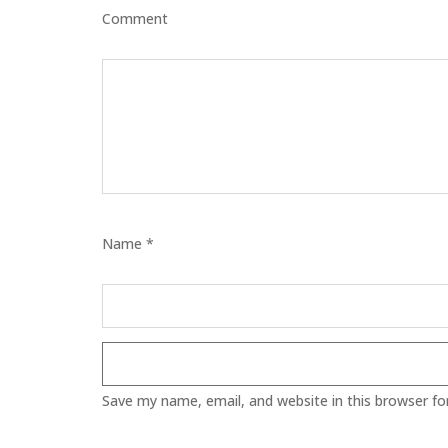
Comment
Name *
Save my name, email, and website in this browser fo