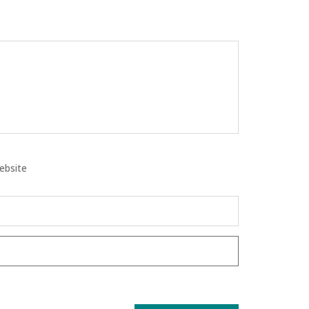
ebsite