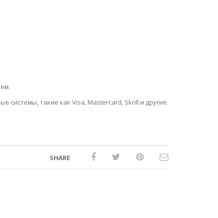
лем.
истемы, такие как Visa, Mastercard, Skrill и другие.
SHARE