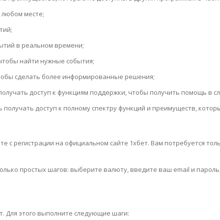
в любом месте;
тий;
TICS
ытий в реальном времени;
 чтобы найти нужные события;
 SKIN
 чтобы сделать более информированные решения;
 получать доступ к функциям поддержки, чтобы получить помощь в с
ED SKIN
ть получать доступ к полному спектру функций и преимуществ, кото
SS & DARKNESS
те с регистрации на официальном сайте 1хбет. Вам потребуется тол
ER
олько простых шагов: выберите валюту, введите ваш email и пароль
 SKIN
& PEEL
т. Для этого выполните следующие шаги: