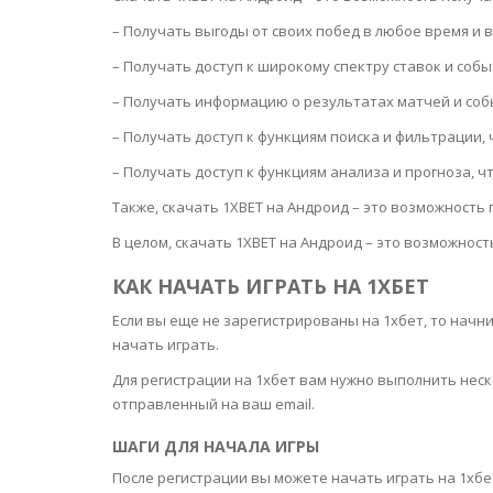
– Получать выгоды от своих побед в любое время и 
ECZEMA
– Получать доступ к широкому спектру ставок и собы
ANTISEP
– Получать информацию о результатах матчей и соб
– Получать доступ к функциям поиска и фильтрации,
FLAKING
– Получать доступ к функциям анализа и прогноза,
Также, скачать 1XBET на Андроид – это возможность
PIGMENT
В целом, скачать 1XBET на Андроид – это возможнос
PUFFINE
КАК НАЧАТЬ ИГРАТЬ НА 1ХБЕТ
Если вы еще не зарегистрированы на 1хбет, то начни
VOLUMIZ
начать играть.
Для регистрации на 1хбет вам нужно выполнить неск
ALLERGIC
отправленный на ваш email.
ШАГИ ДЛЯ НАЧАЛА ИГРЫ
SCRUBS 
После регистрации вы можете начать играть на 1хбе