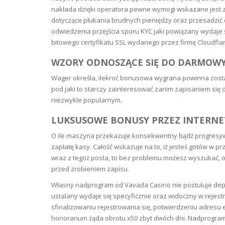
BARS & 
nakłada dzięki operatora pewne wymogi wskazane jest z
HAIR CA
dotyczące płukania brudnych pieniędzy oraz przesadzić
CLEANSI
REMOVE
odwiedzenia przejścia sporu KYC jaki powiązany wydaje 
ANTISEP
bitowego certyfikatu SSL wydanego przez firmę Cloudflar
HAIR PR
NORMAL
WZORY ODNOSZĄCE SIĘ DO DARMOWY
MOUTH 
COMBINA
CONDIT
Wager określa, ilekroć bonusowa wygrana powinna zostać
TOOTH B
pod jaki to starczy zainteresować zanim zapisaniem się
COMBINA
TOOTH 
SKIN
MASK
niezwykle popularnym.
LUKSUSOWE BONUSY PRZEZ INTERNE
ANTI-AG
O ile maszyna przekazuje konsekwentny bądź progresywny 
zapłatę kasy. Całość wskazuje na to, iż jesteś gotów w p
VERY DR
wraz z tegoż posta, to bez problemu możesz wyszukać, 
SKIN
przed zrobieniem zapisu.
Własny nadprogram od Vavada Casino nie postuluje depo
SKIN REP
ustalany wydaje się specyficznie oraz widoczny w rejes
sfinalizowaniu rejestrowania się, potwierdzeniu adresu 
ACNE-PR
honorarium żąda obrotu x50 zbyt dwóch dni. Nadprogra