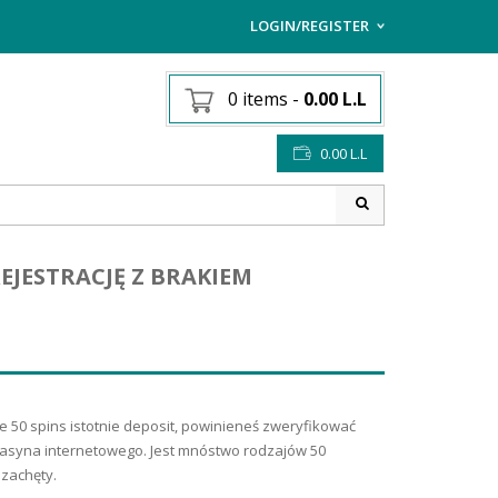
LOGIN/REGISTER
I ALREADY HAVE AN AC
0 items
-
0.00
L.L
Username or email address
*
0.00
L.L
Password
*
EJESTRACJĘ Z BRAKIEM
Lost password?
Sign up
NEW CUSTOMER ?
e 50 spins istotnie deposit, powinieneś zweryfikować
kasyna internetowego.
Jest mnóstwo rodzajów 50
zachęty.