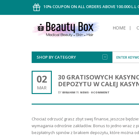
10% COUPON ON ALL ORDERS ABOVE 100.000 L.L
HOME
SHOP BY CATEGORY
FACE
ALL TYPE
INTIMAT
ALL TYPE
SUN PRO
FOUNDA
MEN
02
30 GRATISOWYCH KASYNO 
AFTER S
ANTIPER
DEPOZYTU W CAŁEJ KASY
DEODOR
BODY
MAR
CREAM
FOOT CA
NORMAL 
CLEANSI
BY
IBRAHIM
IN:
NEWS
-
0 COMMENT
HAIR
TANNIN
REMOVE
SHAVING
SHAVING
SUN
FLUID
TANNIN
OILY HAI
TANNIN
MAKE-UP
Chociaż odrzucić grasz zbyt swej finanse, jeszcze będzi
HAIRLOS
POWDER
CELLULI
DRY & D
wymagania odnośnie zakładów. Bonus to jedno wraz z p
MEN
bezpłatnych spinów z brakiem depozytu, które można od