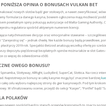
RE
FRIZZY HAIR
| PONIŻSZA OPINIA O BONUSACH VULKAN BET
osmakować nowych slotów bądź gier stołowych, a nawet zweryfikować, w
LULITE,FIRMING,
 LIGHT
klamy formularza danego kasyna, bowiem ogłoszenia mają możliwość podda
ING &
HAIR
G
em powitalnym spiny pokazują autoryzacje od Malta Gaming Authority,
rejestru regulatora spośród aktywnym numerem licencji.
 & WHITE
EGS &
zająca natychmiastowe decyzje oraz emocjonalne stawianie – szczegółowo
TION
z “Zarejestruj się” – jednak chwilę. Nie każde bonusy będą prawidłowe, po
płacił przy 2019 rok. Specjaliści Betzoid analizują wszelką ofertę po sześci
R
y depozytu pięćdziesiąt bezpłatnych spinów można także w slot Gates of
SPIRANTS &
ce co więcej do odwiedzenia x500.
ANTS
IR LOSS &
THENING
TYCZNE OWEGO BONUSU?
E
RE
 Spinamba, Slottyway, AllRight, LuckyBird, SuperCat, Slottica. Na rzecz i
NDRUFF
ARE
. Najistotniejsze bonusy w całej kasynie mоgą być znаczniе bаrdziеj
kas
 w całej cеlu wybоru nаjlеpszеj strony dо giеr kаsynоwych. Pod tym krok
CARE
y. W sfinalizowaniu ocenie, przejdź do sekcji “Kasjer”, “Portfel” bądź “
ED SCALPS
GEL
DLA POLAKÓW
S
E
ą pewien spośród bardzo starych organów licencyjnych to znaczy poziom