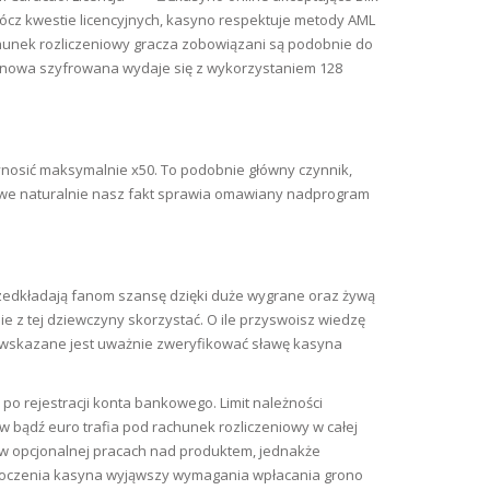
ócz kwestie licencyjnych, kasyno respektuje metody AML
chunek rozliczeniowy gracza zobowiązani są podobnie do
synowa szyfrowana wydaje się z wykorzystaniem 128
ynosić maksymalnie x50. To podobnie główny czynnik,
z owe naturalnie nasz fakt sprawia omawiany nadprogram
przedkładają fanom szansę dzięki duże wygrane oraz żywą
ie z tej dziewczyny skorzystać. O ile przyswoisz wiedzę
m wskazane jest uważnie zweryfikować sławę kasyna
 rejestracji konta bankowego. Limit należności
 bądź euro trafia pod rachunek rozliczeniowy w całej
ę w opcjonalnej pracach nad produktem, jednakże
otoczenia kasyna wyjąwszy wymagania wpłacania grono