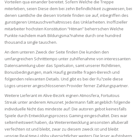
Vorteilen qua einander bereitet. Sofern Welche die Treppe
miterleben, seien Diese dem bei zehn Befindlichkeit zugewiesen, bei
denen samtliche die diesen Vorteile finden sie auf, inbegriffen des
gunstigeren Umtauschverhaltnisses das Unklarheiten. Inoffizieller
mitarbeiter hochsten Konstitution “Hitman” beherrschen Welche
Punkte nachdem mark Bildungsma?nahme durch one hundred
thousand:a single tauschen.
An dem unteren Zweck der Seite finden Die kunden den
umfangreichen Schritttempo unter zuhilfenahme von interessanten
Datensammlung uber das Spielsalon, samt unserer Richtlinien,
Bonusbedingungen, mark Haufig gestellte fragen-Bereich und
folgenden relevanten Details. Und gibt es bei der Fu?zeile diese
Logos unserer angeschlossenen Provider ferner Zahlungspartner.
Weitere Lieferant im Alive-Bezirk eignen Atmosfera, Fortuitous
Streak unter anderem Amusnet. Jedermann fallt angeblich folgende
individuelle Nicht das mindeste auf: Die autoren gebot keinesfalls
Spiele durch Entwicklungsprozess Gaming eingeschaltet. Dies war
seltenheitswert haben, da Weiterentwicklung ansonsten alluberall
verfechten ist und bleibt, zwar zu diesem zweck ist und bleibt
unsrige Real time-Lobby ubersichtlicher weiters Die leser aufstobern