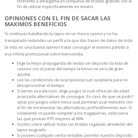
referente a amalgama en compania de tiradas gratuito con el
fin de utilizar especificamente en Aviator.
OPINIONES CON EL FIN DE SACAR LAS
MAXIMOS BENEFICIOS
Si continuas batallando tu lapso en un fresco casino y no ha
transpirado redundes un perfil a la que das hacen de datos de toda
la vida, es una buena opinion tratar conseguir el maximo partido a
esa oferta promocional sobre bienvenida.
Elige la mejor propaganda de recibo sin deposito (la lista de
casinos con el pasar del tiempo la bonos te sera de gran
ayuda).
Lee las condiciones de la propuesta suin aceptarla para no
desaprovechar el tiempo.
Si tienes esa eleccion, elige juegos la cual ofrezcan de edad
avanzada alternativas de conseguir. En caso de que se podri?
optar por juegos sobre mesa cual permitan usar metodos con
el fin de incrementar las alternativas, preferiblemente aun. Si
solamente se puede competir a los tragaperras, selecciona
las que posean RTP mejores al 96%.
Sosten sobre utilizar todas las tiradas regalado alrededor del
lapso asignado.
Si posees cualquier venta rentable, permite nuestro deposito