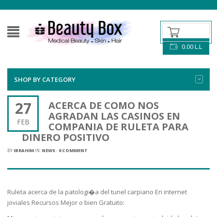
0.00
L.L
SHOP BY CATEGORY
27
ACERCA DE COMO NOS
AGRADAN LAS CASINOS EN
FEB
COMPANIA DE RULETA PARA
DINERO POSITIVO
BY
IBRAHIM
IN:
NEWS
-
0 COMMENT
Ruleta acerca de la patologi�a del tunel carpiano En internet
joviales Recursos Mejor o bien Gratuito: