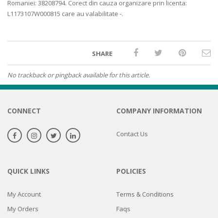
Romaniei: 38208794. Corect din cauza organizare prin licenta:
L1173107W000815 care au valabilitate -.
SHARE
No trackback or pingback available for this article.
CONNECT
COMPANY INFORMATION
Contact Us
QUICK LINKS
POLICIES
My Account
Terms & Conditions
My Orders
Faqs