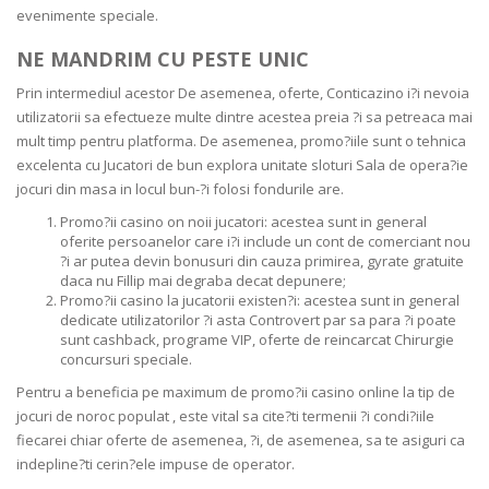
evenimente speciale.
NE MANDRIM CU PESTE UNIC
Prin intermediul acestor De asemenea, oferte, Conticazino i?i nevoia
utilizatorii sa efectueze multe dintre acestea preia ?i sa petreaca mai
mult timp pentru platforma. De asemenea, promo?iile sunt o tehnica
excelenta cu Jucatori de bun explora unitate sloturi Sala de opera?ie
jocuri din masa in locul bun-?i folosi fondurile are.
Promo?ii casino on noii jucatori: acestea sunt in general
oferite persoanelor care i?i include un cont de comerciant nou
?i ar putea devin bonusuri din cauza primirea, gyrate gratuite
daca nu Fillip mai degraba decat depunere;
Promo?ii casino la jucatorii existen?i: acestea sunt in general
dedicate utilizatorilor ?i asta Controvert par sa para ?i poate
sunt cashback, programe VIP, oferte de reincarcat Chirurgie
concursuri speciale.
Pentru a beneficia pe maximum de promo?ii casino online la tip de
jocuri de noroc populat , este vital sa cite?ti termenii ?i condi?iile
fiecarei chiar oferte de asemenea, ?i, de asemenea, sa te asiguri ca
indepline?ti cerin?ele impuse de operator.