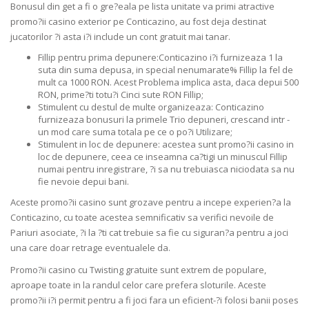
Bonusul din get a fi o gre?eala pe lista unitate va primi atractive
promo?ii casino exterior pe Conticazino, au fost deja destinat
jucatorilor ?i asta i?i include un cont gratuit mai tanar.
Fillip pentru prima depunere:Conticazino i?i furnizeaza 1 la
suta din suma depusa, in special nenumarate% Fillip la fel de
mult ca 1000 RON. Acest Problema implica asta, daca depui 500
RON, prime?ti totu?i Cinci sute RON Fillip;
Stimulent cu destul de multe organizeaza: Conticazino
furnizeaza bonusuri la primele Trio depuneri, crescand intr -
un mod care suma totala pe ce o po?i Utilizare;
Stimulent in loc de depunere: acestea sunt promo?ii casino in
loc de depunere, ceea ce inseamna ca?tigi un minuscul Fillip
numai pentru inregistrare, ?i sa nu trebuiasca niciodata sa nu
fie nevoie depui bani.
Aceste promo?ii casino sunt grozave pentru a incepe experien?a la
Conticazino, cu toate acestea semnificativ sa verifici nevoile de
Pariuri asociate, ?i la ?ti cat trebuie sa fie cu siguran?a pentru a joci
una care doar retrage eventualele da.
Promo?ii casino cu Twisting gratuite sunt extrem de populare,
aproape toate in la randul celor care prefera sloturile. Aceste
promo?ii i?i permit pentru a fi joci fara un eficient-?i folosi banii poses