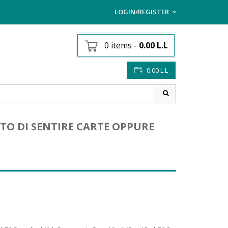
LOGIN/REGISTER
I ALREADY HAVE AN AC
0 items
-
0.00
L.L
Username or email address
*
0.00
L.L
Password
*
TO DI SENTIRE CARTE OPPURE
Lost password?
Sign up
NEW CUSTOMER ?