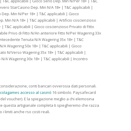
 T&C applicabili | Gioco serio Dep. Min N/Per 18+ | T&C
evero StarCasino Dep. Min N/A 18+ | T&C applicabili |
Dep. Min N/Per 18+ | T&C applicabili | Gioco
. Min N/A 18+ | T&C applicabili | Artificio coscienzioso
 | T&C applicabili | Gioco coscienzioso Privato di Fitto
bile Privo di Fitto N/An anteriore Fitto N/Per Wagering 33x
An antecedente Tenuta N/A Wagering 35x 18+ | T&C
e N/A Wagering 50x 18+ | T&C applicabili | Gioco
cato N/Verso Wagering 35x 18+ | T&C applicabili |
to N/A Wagering 30x 18+ | T&C applicabili | Incontro
onsiderazione, conti bancari ovverosia dati personali.
icolagames accesso al casinò
16 simbolo. Paysafecard
o del voucher). E la spiegazione meglio a chi elemosina
te questa artigianale completa ti spiegheremo che razza
limiti anche rso costi reali.