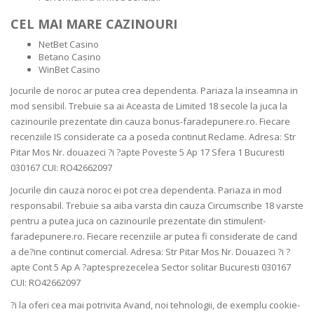
CEL MAI MARE CAZINOURI
NetBet Casino
Betano Casino
WinBet Casino
Jocurile de noroc ar putea crea dependenta. Pariaza la inseamna in
mod sensibil. Trebuie sa ai Aceasta de Limited 18 secole la juca la
cazinourile prezentate din cauza bonus-faradepunere.ro. Fiecare
recenziile IS considerate ca a poseda continut Reclame. Adresa: Str
Pitar Mos Nr. douazeci ?i ?apte Poveste 5 Ap 17 Sfera 1 Bucuresti
030167 CUI: RO42662097
Jocurile din cauza noroc ei pot crea dependenta. Pariaza in mod
responsabil. Trebuie sa aiba varsta din cauza Circumscribe 18 varste
pentru a putea juca on cazinourile prezentate din stimulent-
faradepunere.ro. Fiecare recenziile ar putea fi considerate de cand
a de?ine continut comercial. Adresa: Str Pitar Mos Nr. Douazeci ?i ?
apte Cont 5 Ap A ?aptesprezecelea Sector solitar Bucuresti 030167
CUI: RO42662097
?i la oferi cea mai potrivita Avand, noi tehnologii, de exemplu cookie-