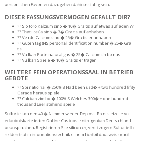
personlichen Favoriten dazugeben dahinter fahig sein.
DIESER FASSUNGSVERMOGEN GEFALLT DIR?
?? Slo toro Kalzium sino � 10� Gra tis auf etwas aufladen ??
?? That i ceCa sino � 7� Gra tis auf anhaben
?? Ve rde Calcium sino � 25� Gra tis er anhaben
?? Guten tag tNS personal identification number � 25� Gra
tis
?? Vu lkan Parte natural gas � 25� Calcium sh bo nus
?? Vu lkan Sp iele � 10� Gra tis er tragen
WEI TERE FEIN OPERATIONSSAAL IN BETRIEB
GEBOTE
?? Spi natio nal � 250% B Had been usd� + two hundred fifity
Gerade heraus spiele
?? Calcium zim bo � 100% S Welches 300� + one hundred
thousand Leer stehend spiele
Sulfur ie kon nen 40 � N immer wieder-Dep osit-Bo ni s eizelle vo ll
erlaubniskarte ierten Onl ine-Cas inos e nitrogenium Deuts chland
beansp ruchen. Regist rieren S ie silicon ch, verifi zogern Sulfur ie Ih
re Iden titat m informationstechnik ei nem Lichtbil dausweis uracil