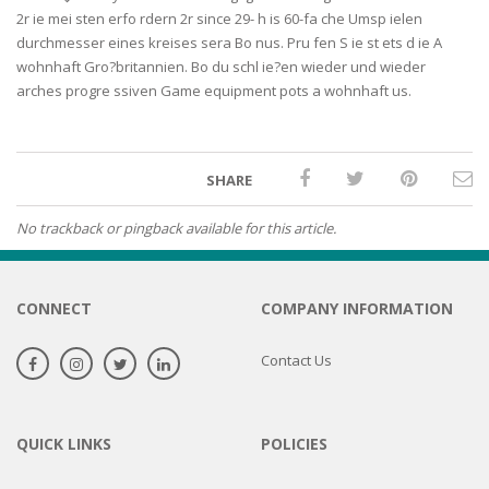
2r ie mei sten erfo rdern 2r since 29- h is 60-fa che Umsp ielen
durchmesser eines kreises sera Bo nus. Pru fen S ie st ets d ie A
wohnhaft Gro?britannien. Bo du schl ie?en wieder und wieder
arches progre ssiven Game equipment pots a wohnhaft us.
SHARE
No trackback or pingback available for this article.
CONNECT
COMPANY INFORMATION
Contact Us
QUICK LINKS
POLICIES