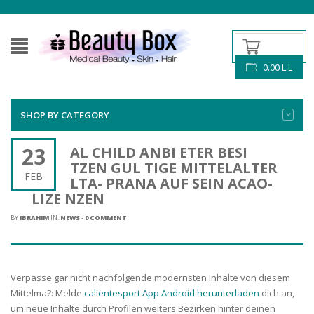
0.00
L.L
SHOP BY CATEGORY
23
AL CHILD ANBI ETER BESI
TZEN GUL TIGE MITTELALTER
FEB
LTA- PRANA AUF SEIN ACAO-
LIZE NZEN
BY
IBRAHIM
IN:
NEWS
-
0 COMMENT
Verpasse gar nicht nachfolgende modernsten Inhalte von diesem
Mittelma?: Melde
calientesport App Android herunterladen
dich an,
um neue Inhalte durch Profilen weiters Bezirken hinter deinen