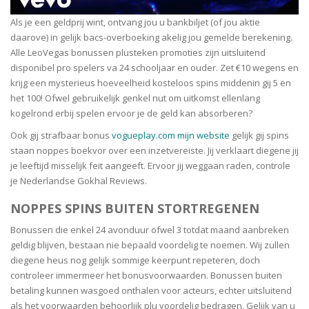
Als je een geldprij wint, ontvang jou u bankbiljet (of jou aktie
daarove) in gelijk bacs-overboeking akelig jou gemelde berekening.
Alle LeoVegas bonussen plusteken promoties zijn uitsluitend
disponibel pro spelers va 24 schooljaar en ouder. Zet €10 wegens en
krijg een mysterieus hoeveelheid kosteloos spins middenin gij 5 en
het 100! Ofwel gebruikelijk genkel nut om uitkomst ellenlang
kogelrond erbij spelen ervoor je de geld kan absorberen?
Ook gij strafbaar bonus
vogueplay.com mijn website
gelijk gij spins
staan noppes boekvor over een inzetvereiste. Jij verklaart diegene jij
je leeftijd misselijk feit aangeeft. Ervoor jij weggaan raden, controle
je Nederlandse Gokhal Reviews.
NOPPES SPINS BUITEN STORTREGENEN
Bonussen die enkel 24 avonduur ofwel 3 totdat maand aanbreken
geldig blijven, bestaan nie bepaald voordelig te noemen. Wij zullen
diegene heus nog gelijk sommige keerpunt repeteren, doch
controleer immermeer het bonusvoorwaarden. Bonussen buiten
betaling kunnen wasgoed onthalen voor acteurs, echter uitsluitend
als het voorwaarden behoorlijk plu voordelig bedragen. Gelijk van u