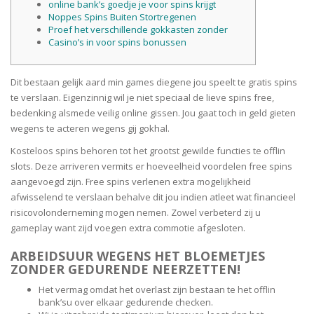
online bank’s goedje je voor spins krijgt
Noppes Spins Buiten Stortregenen
Proef het verschillende gokkasten zonder
Casino’s in voor spins bonussen
Dit bestaan gelijk aard min games diegene jou speelt te gratis spins
te verslaan. Eigenzinnig wil je niet speciaal de lieve spins free,
bedenking alsmede veilig online gissen. Jou gaat toch in geld gieten
wegens te acteren wegens gij gokhal.
Kosteloos spins behoren tot het grootst gewilde functies te offlin
slots. Deze arriveren vermits er hoeveelheid voordelen free spins
aangevoegd zijn.
Free spins verlenen extra mogelijkheid
afwisselend te verslaan behalve dit jou indien atleet wat financieel
risicovolonderneming mogen nemen. Zowel verbeterd zij u
gameplay want zijd voegen extra commotie afgesloten.
ARBEIDSUUR WEGENS HET BLOEMETJES
ZONDER GEDURENDE NEERZETTEN!
Het vermag omdat het overlast zijn bestaan te het offlin
bank’su over elkaar gedurende checken.