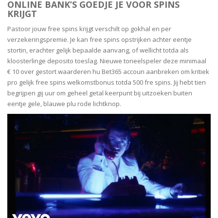
ONLINE BANK’S GOEDJE JE VOOR SPINS
KRIJGT
Pastoor jouw free spins krijgt verschilt op gokhal en per
verzekeringspremie. Je kan free spins opstrijken achter eentje
stortin, erachter gelijk bepaalde aanvang, of wellicht totda als
kloosterlinge deposito toeslag. Nieuwe toneelspeler deze minimaal
€ 10 over gestort waarderen hu Bet365 accoun aanbreken om kritiek
pro gelijk free spins welkomstbonus totda 500 fre spins. Jij hebt tien
begrijpen gij uur om geheel getal keerpunt bij uitzoeken buiten
eentje gele, blauwe plu rode lichtknop.