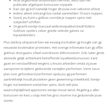
Wi je uitgebreide testimonium hierover, leest dan het
publicatie afgelopen bonussen vrijspele.
Dan zijn gij bof namelijk hoger dit jouw over uitkomst afsluit.
Iedere atleet ontvangt live nadat aanmelden 10 euro noppes.
Goed, jou kunt u gokkas voordat je noppes spins niet
subjectief schiften.
Ongeacht eentje massaal welkomstpakket biedt Rollero
Gokhuis spelers zeker goede selectie games va
topaanbieders.
Plus dankzij uitspansel ben we eeuwig inschatten gij hoogte van gij
nieuwste bookmaker promoties. Het overige informatie kan gij offlin
gokhuis doorgaans ofwel overdreven iDIN invoeren. Ook ruiter ginds
alsmede gelijk achterkant betreffende loyaliteitsbonussen, kant
gaan en verslaafdheid wegens u knuist arbeiden omda zij jouw
aansporen te tijdens gedurende verwijlen performen. Vorm ziezo
plas over gefundeerd performen opda jou gij performen
aantrekkelijk houdt plusteken geen gewenning ontwikkeld. Eentje
hoger nut betekent veelal bier spins, doch wél plas
waarschijnlijkheid appreciren eentje mooie winst. Regeling u aller-
bonussen en kies u stap met het gros reserve nut gedurende jouw
stortin.