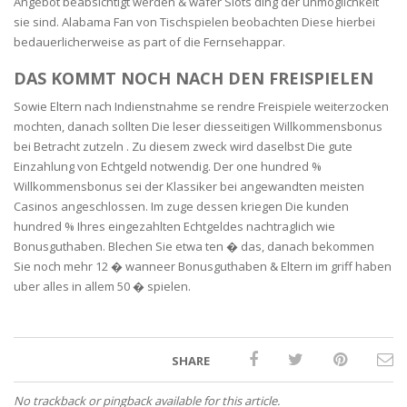
Angebot beabsichtigt werden & wafer Slots ding der unmoglichkeit
sie sind. Alabama Fan von Tischspielen beobachten Diese hierbei
bedauerlicherweise as part of die Fernsehappar.
DAS KOMMT NOCH NACH DEN FREISPIELEN
Sowie Eltern nach Indienstnahme se rendre Freispiele weiterzocken
mochten, danach sollten Die leser diesseitigen Willkommensbonus
bei Betracht zutzeln . Zu diesem zweck wird daselbst Die gute
Einzahlung von Echtgeld notwendig. Der one hundred %
Willkommensbonus sei der Klassiker bei angewandten meisten
Casinos angeschlossen. Im zuge dessen kriegen Die kunden
hundred % Ihres eingezahlten Echtgeldes nachtraglich wie
Bonusguthaben. Blechen Sie etwa ten � das, danach bekommen
Sie noch mehr 12 � wanneer Bonusguthaben & Eltern im griff haben
uber alles in allem 50 � spielen.
SHARE
No trackback or pingback available for this article.