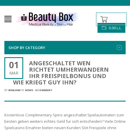
0.00
L.L
SHOP BY CATEGORY
01
ANGESCHALTET WEN
RICHTET UMHERWANDERN
MAR
IHR FREISPIELBONUS UND
WIE KRIEGT GUY IHN?
BY
IBRAHIM
IN:
NEWS
-
0 COMMENT
Kostenlose Complimentary Spins angeschaltet Spielautomaten zum
besten geben weiters echtes Geld fur sich entscheiden? Viele Online
Spielcasino Ernahrer bieten neuen Kunden Slot Freispiele ohne