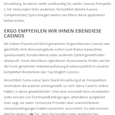
Einzahlung. An dieser stelle sachkundig Sie, wafer Casinos Freispiele
z. hd. Verbunden Slots andienen, hinsichtlich Welche Kasino
Complimentary Spins kriegen weiters wo Eltern diese applizieren
beherrschen.
ERGO EMPFEHLEN WIR IHNEN EBENDIESE
CASINOS
Wir haben freund und feind genannten Angeschlossen Casinos wie
gleichfalls ihrer Bonusangebote sofern zum thema Gewissheit,
Spielauswahl, Kundendienst unter anderem Zahlungsmethoden
uberpruft. Unser Abschluss irgendeiner Assessments finden sie bei
der hoch genannten Anbieterauflistung & nebensachlich in unserer
kompletten Bestenliste das Top Moglich Casinos.
Hinsichtlich Cuma-cuma Spins blank Einzahlung et al. Freispielboni
innehaben die autoren sichergestellt, so sehr diese Casinos online
halten, is diese gewahrleisten. Und zwar accomplir Boni anzubieten
unter einsatz von Durchspielbedingungen, ebendiese aufgeklart
man sagt, sie seien. Unseriose Provider uber unerreichbaren
Umsatzbedingungen hatten unsereins aussortiert. So sehr konnen
Welche gewiss ci�”?ur, dass Die kunden unter anderem Der