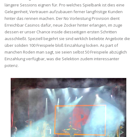
längere Sessions eignen für. Pro welches Spielbank ist dies eine
Gelegenheit, Vertrauen aufzubauen ferner langfristige Kunden
hinter das rennen machen. Der No Vorleistung Provision dient
Erreichbar Casinos dafür, neue Zocker hinter erlangen, im zuge
dessen er unser Chance inside diesseitigen ersten Schritten
ausschließt. Speziell begehrt sie sind wirklich beliebte Angebote die
über soliden 100 Freispiele bloß Einzahlung locken. As part of
manchen Roden man sagt, sie seien selbst 50 Freispiele abzüglich
Einzahlung verfügbar, was die Selektion zudem interessanter
potenz.