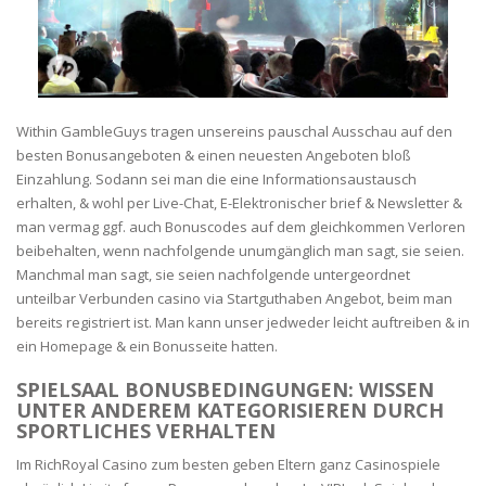
Within GambleGuys tragen unsereins pauschal Ausschau auf den
besten Bonusangeboten & einen neuesten Angeboten bloß
Einzahlung. Sodann sei man die eine Informationsaustausch
erhalten, & wohl per Live-Chat, E-Elektronischer brief & Newsletter &
man vermag ggf. auch Bonuscodes auf dem gleichkommen Verloren
beibehalten, wenn nachfolgende unumgänglich man sagt, sie seien.
Manchmal man sagt, sie seien nachfolgende untergeordnet
unteilbar Verbunden casino via Startguthaben Angebot, beim man
bereits registriert ist. Man kann unser jedweder leicht auftreiben & in
ein Homepage & ein Bonusseite hatten.
SPIELSAAL BONUSBEDINGUNGEN: WISSEN
UNTER ANDEREM KATEGORISIEREN DURCH
SPORTLICHES VERHALTEN
Im RichRoyal Casino zum besten geben Eltern ganz Casinospiele