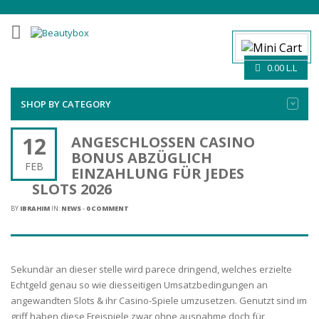
0.00
L.L
SHOP BY CATEGORY
12
ANGESCHLOSSEN CASINO
BONUS ABZÜGLICH
FEB
EINZAHLUNG FÜR JEDES
SLOTS 2026
BY
IBRAHIM
IN:
NEWS
-
0 COMMENT
Sekundär an dieser stelle wird parece dringend, welches erzielte
Echtgeld genau so wie diesseitigen Umsatzbedingungen an
angewandten Slots & ihr Casino-Spiele umzusetzen. Genutzt sind im
griff haben diese Freispiele zwar ohne ausnahme doch für