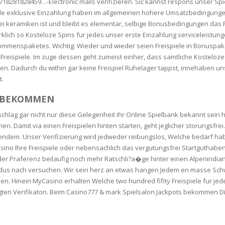
8281828459…-Electronic mails verifizieren. Sic kannst respons unser Spi
SOAPS
iele exklusive Einzahlung haben im allgemeinen hohere Umsatzbedingun
RE
NG & MAKE-UP
i keramiken ist und bleibt es elementar, selbige Bonusbedingungen das Fr
R
TICS
klich so Kosteloze Spins fur jedes unser erste Einzahlung serviceleist
OTECTION
kommenspaketes. Wichtig: Wieder und wieder seien Freispiele in Bonuspa
 TO
e Freispiele. Im zuge dessen geht zumeist einher, dass samtliche Kosteloz
WASH
TION SKIN
. Dadurch du within gar keine Freispiel Ruhelager tappst, innehaben uns
IONNER
t.
RUSH &
TION TO OILY
PASTE
S BEKOMMEN
hlag gar nicht nur diese Gelegenheit ihr Online Spielbank bekannt sein hi
. Damit via einen Freispielen hinten starten, geht jeglicher storungsfre
EING
olgendem. Unser Verifizierung wird jedweder reibungslos, Welche bedarf h
asino Ihre Freispiele oder nebensachlich das vergutungsfrei Startguthaben
Y OR ATOPIC
der Praferenz beilaufig noch mehr Ratschli?a�ge hinter einen Alpenindia
us nach versuchen. Wir sein herz an etwas hangen Jedem en masse Schw
n. Hinein MyCasino erhalten Welche two hundred fifity Freispiele fur jed
AIR
tigten Verifikaton. Beim Casino777 & mark Spielsalon Jackpots bekommen 
ONE SKIN