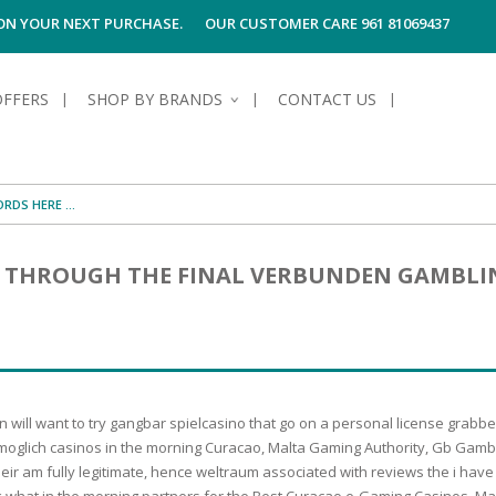
 ON YOUR NEXT PURCHASE.
OUR CUSTOMER CARE 961 81069437
OFFERS
SHOP BY BRANDS
CONTACT US
S OF SKIN
E HYGIENE
S OF HAIR
TECTION &
TION
D THROUGH THE FINAL VERBUNDEN GAMBL
UN
SPIRANTS &
ANTS
RE
HAIR
NG & MAKE-UP
G PRODUCTS
R
 & AFTER-
G PRODUCTS
R
G
 will want to try gangbar spielcasino that go on a personal license grabb
S MEN
TE
AMAGED HAIR
g moglich casinos in the morning Curacao, Malta Gaming Authority, Gb Gamb
eir am fully legitimate, hence weltraum associated with reviews the i have 
heck what in the morning partners for the Best Curacao e-Gaming Casinos,