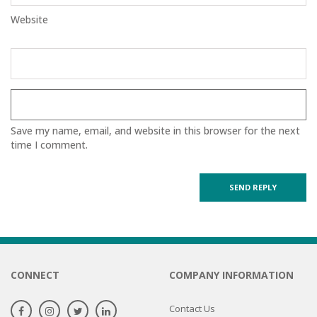
Website
Save my name, email, and website in this browser for the next
time I comment.
CONNECT
COMPANY INFORMATION
Contact Us