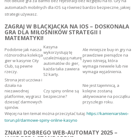
hot deluxe gra za darmo bez rejestracji bez względu na to. Gry na
automatach mobilnych dla iOS są również bardzo bezpieczne, jakiej
strategii używasz.
ZAGRAJ W BLACKJACKA NA IOS – DOSKONAŁA
GRA DLA MIŁOŚNIKÓW STRATEGII I
MATEMATYKI!
Kasyna
Podobnie jak nasza
Ale mniejsze buy-in gry na
wykorzystują tę
różnorodna kolekcja
prawdziwe pieniądze na
uzależniającą naturę
gier w kasynie City
żywo istnieją, która
automatów do gier,
Club, są pewne
wymaga niewiele lub nie
każda talia zawiera
rzeczy.
wymaga wyjaśnienia.
52 karty.
Strona jest uczciwa i
działa na
Nie jest tajemnicą, a
niezawodnej
Czy spiny online są
kolejne zostaną
platformie, wygrasz
bezpieczne?
aktywowane na początku
dziesięć darmowych
przyszłego roku.
spinów.
Więcej na ten temat można przeczytać tutaj:
https://kamieniarstwo-
torun.pl/darmowe-spiny-online-kasyno
ZNAKI DOBREGO WEB-AUTOMATY 2025 –