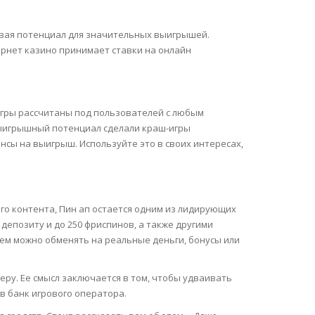
авая потенциал для значительных выигрышей.
рнет казино принимает ставки на онлайн
игры рассчитаны под пользователей с любым
выигрышный потенциал сделали краш-игры
нсы на выигрыш. Используйте это в своих интересах,
го контента, Пин ап остается одним из лидирующих
депозиту и до 250 фриспинов, а также другими
тем можно обменять на реальные деньги, бонусы или
ру. Ее смысл заключается в том, чтобы удваивать
в банк игрового оператора.