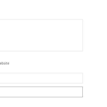
ebsite