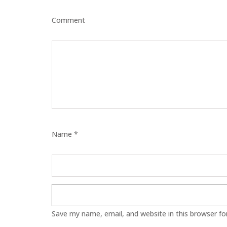
OILY SKI
Comment
DRY SKIN
SENSITIV
SMOOTH
ROUGHN
Name *
HYDRAT
ROSACEA
SKIN IM
Save my name, email, and website in this browser fo
EXOLIAT