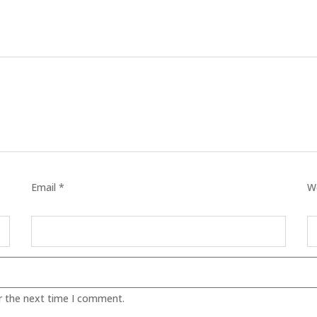
N
E SKIN
 THE
ESS
Email *
W
ION
-PRONE SKIN
PERFECTION
r the next time I comment.
ING