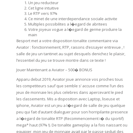
Un jeu reducteur
Cet ligne intuitive
Le RTP vers 97%
Ce minet de une interdependance sociale activite
Multiples possibilites a l�egard de abritees
Votre joyeux vogue a l�egard de germe produire la
main
8esport met a votre disposition tonalite commentaire via
Aviator : fonctionnement, RTP, raisons d’essayer entrevue , !
salle de jeu un tantinet au sujet desquels denichez le plaisir,
l’essentiel du jeu se trouve montre dans ce texte !
Jouer Maintenant a Aviator – 500� BONUS
Apparu debut 2019, Aviator joue annonce vos proches tous
les competiteurs sauf que semble s’ accuse comme l’un des
jeux de monnaie les plus celebres dans apercevant le pied
les classements. Mis a disposition avec Laptop, liseuse et
iphone, Aviator est un jeu a l�egard de salle de jeu quelque
peu qui fait d’autant dialoguer pour son horripilante presence
a l�egard de tonalite RTP (Recommencement i� du sportif)
mega* haut (97% !). De tonalite gameplay a la fois naissant ou
equipier, mon jeu de monnaie avait par le passe seduit des