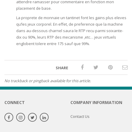
attendre ramasser pour commentaire en fonction mon
placement de base.
La proprete de monnaie un tantinet font les gains plus eleves
qu’les jeux corporel. En effet, de preference que la machine
dans au-dessous charnel saura le RTP recu parmi soixante-
dix ou 90%, leurs RTP des mecanisme ,etc… jeux virtuels
englobent tolere entre 175 sauf que 99%.
SHARE
No trackback or pingback available for this article.
CONNECT
COMPANY INFORMATION
Contact Us